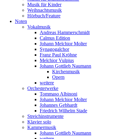
Musik für Kinder
Weihnachtsmusik
Hörbuch/Feature
Noten
Vokalmusik
Andreas Hammerschmidt
Calmus Edition
Johann Melchior Molter
Synagogalchor
Franz Paul Kröhne
Melchior Vulpius
Johann Gottlieb Naumann
Kirchenmusik
Opern
weitere
Orchesterwerke
Tommaso Albinoni
Johann Melchior Molter
Johannes Gebhardt
Friedrich Wilhelm Stade
Streichinstrumente
Klavier solo
Kammermusik
Johann Gottlieb Naumann
weitere