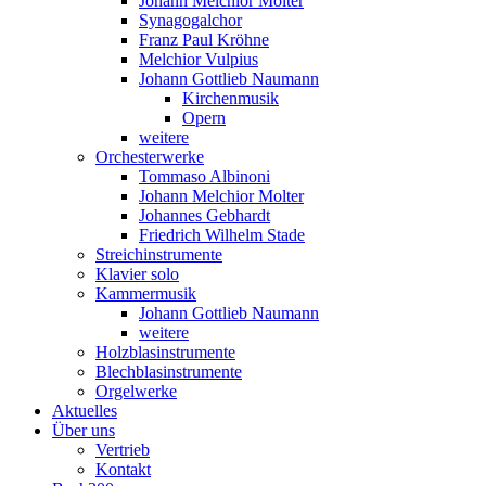
Johann Melchior Molter
Synagogalchor
Franz Paul Kröhne
Melchior Vulpius
Johann Gottlieb Naumann
Kirchenmusik
Opern
weitere
Orchesterwerke
Tommaso Albinoni
Johann Melchior Molter
Johannes Gebhardt
Friedrich Wilhelm Stade
Streichinstrumente
Klavier solo
Kammermusik
Johann Gottlieb Naumann
weitere
Holzblasinstrumente
Blechblasinstrumente
Orgelwerke
Aktuelles
Über uns
Vertrieb
Kontakt