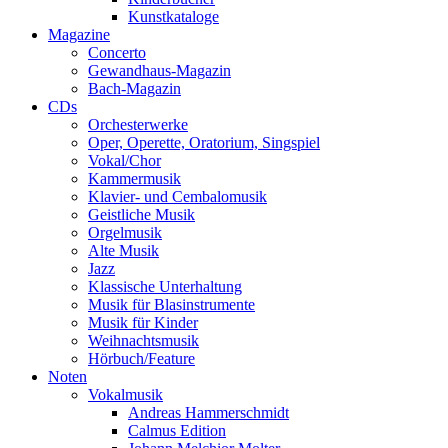
Kunstkataloge
Magazine
Concerto
Gewandhaus-Magazin
Bach-Magazin
CDs
Orchesterwerke
Oper, Operette, Oratorium, Singspiel
Vokal/Chor
Kammermusik
Klavier- und Cembalomusik
Geistliche Musik
Orgelmusik
Alte Musik
Jazz
Klassische Unterhaltung
Musik für Blasinstrumente
Musik für Kinder
Weihnachtsmusik
Hörbuch/Feature
Noten
Vokalmusik
Andreas Hammerschmidt
Calmus Edition