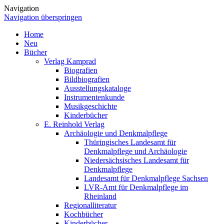
Navigation
Navigation überspringen
Home
Neu
Bücher
Verlag Kamprad
Biografien
Bildbiografien
Ausstellungskataloge
Instrumentenkunde
Musikgeschichte
Kinderbücher
E. Reinhold Verlag
Archäologie und Denkmalpflege
Thüringisches Landesamt für
Denkmalpflege und Archäologie
Niedersächsisches Landesamt für
Denkmalpflege
Landesamt für Denkmalpflege Sachsen
LVR-Amt für Denkmalpflege im
Rheinland
Regionalliteratur
Kochbücher
Kinderbücher