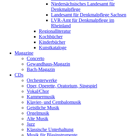
Niedersächsisches Landesamt für
Denkmalpflege
Landesamt für Denkmalpflege Sachsen
LVR-Amt für Denkmalpflege im
Rheinland
Regionalliteratur
Kochbücher
Kinderbücher
Kunstkataloge
Magazine
Concerto
Gewandhaus-Magazin
Bach-Magazin
CDs
Orchesterwerke
Oper, Operette, Oratorium, Singspiel
Vokal/Chor
Kammermusik
Klavier- und Cembalomusik
Geistliche Musik
Orgelmusik
Alte Musik
Jazz
Klassische Unterhaltung
Musik für Blasinstrumente