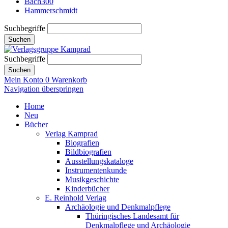
Bach300
Hammerschmidt
Suchbegriffe
Suchen
Suchbegriffe
Suchen
Mein Konto
0
Warenkorb
Navigation überspringen
Home
Neu
Bücher
Verlag Kamprad
Biografien
Bildbiografien
Ausstellungskataloge
Instrumentenkunde
Musikgeschichte
Kinderbücher
E. Reinhold Verlag
Archäologie und Denkmalpflege
Thüringisches Landesamt für
Denkmalpflege und Archäologie