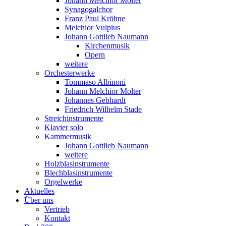
Johann Melchior Molter
Synagogalchor
Franz Paul Kröhne
Melchior Vulpius
Johann Gottlieb Naumann
Kirchenmusik
Opern
weitere
Orchesterwerke
Tommaso Albinoni
Johann Melchior Molter
Johannes Gebhardt
Friedrich Wilhelm Stade
Streichinstrumente
Klavier solo
Kammermusik
Johann Gottlieb Naumann
weitere
Holzblasinstrumente
Blechblasinstrumente
Orgelwerke
Aktuelles
Über uns
Vertrieb
Kontakt