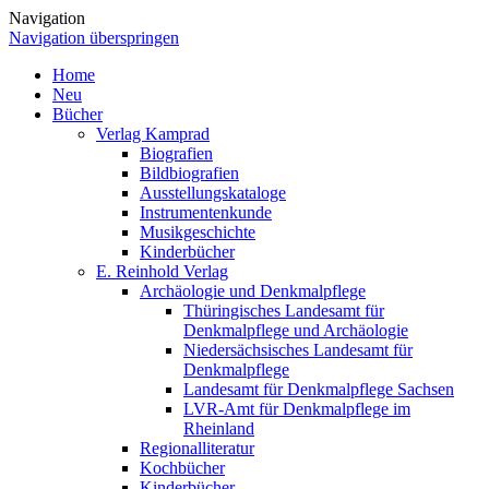
Navigation
Navigation überspringen
Home
Neu
Bücher
Verlag Kamprad
Biografien
Bildbiografien
Ausstellungskataloge
Instrumentenkunde
Musikgeschichte
Kinderbücher
E. Reinhold Verlag
Archäologie und Denkmalpflege
Thüringisches Landesamt für
Denkmalpflege und Archäologie
Niedersächsisches Landesamt für
Denkmalpflege
Landesamt für Denkmalpflege Sachsen
LVR-Amt für Denkmalpflege im
Rheinland
Regionalliteratur
Kochbücher
Kinderbücher