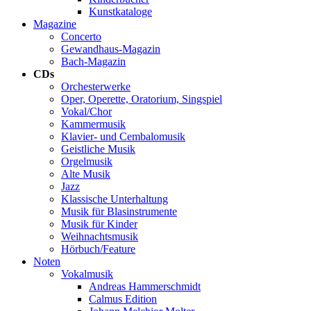
Kunstkataloge
Magazine
Concerto
Gewandhaus-Magazin
Bach-Magazin
CDs
Orchesterwerke
Oper, Operette, Oratorium, Singspiel
Vokal/Chor
Kammermusik
Klavier- und Cembalomusik
Geistliche Musik
Orgelmusik
Alte Musik
Jazz
Klassische Unterhaltung
Musik für Blasinstrumente
Musik für Kinder
Weihnachtsmusik
Hörbuch/Feature
Noten
Vokalmusik
Andreas Hammerschmidt
Calmus Edition