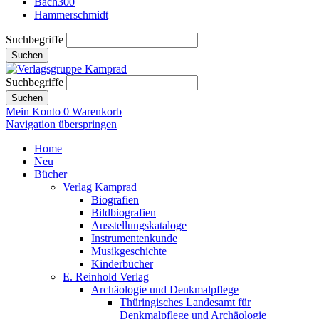
Bach300
Hammerschmidt
Suchbegriffe
Suchen
Suchbegriffe
Suchen
Mein Konto
0
Warenkorb
Navigation überspringen
Home
Neu
Bücher
Verlag Kamprad
Biografien
Bildbiografien
Ausstellungskataloge
Instrumentenkunde
Musikgeschichte
Kinderbücher
E. Reinhold Verlag
Archäologie und Denkmalpflege
Thüringisches Landesamt für
Denkmalpflege und Archäologie