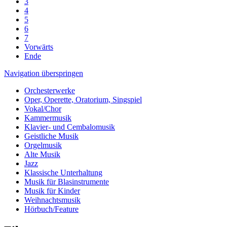
3
4
5
6
7
Vorwärts
Ende
Navigation überspringen
Orchesterwerke
Oper, Operette, Oratorium, Singspiel
Vokal/Chor
Kammermusik
Klavier- und Cembalomusik
Geistliche Musik
Orgelmusik
Alte Musik
Jazz
Klassische Unterhaltung
Musik für Blasinstrumente
Musik für Kinder
Weihnachtsmusik
Hörbuch/Feature