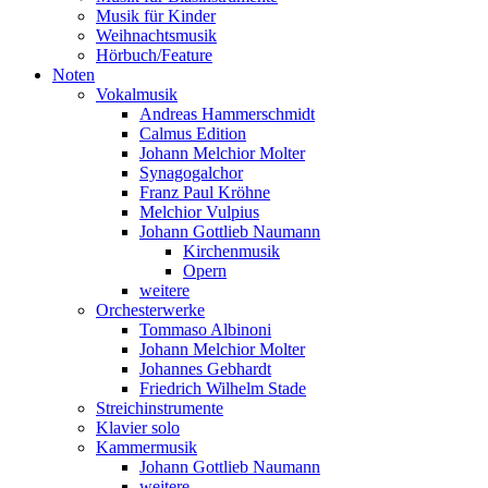
Musik für Kinder
Weihnachtsmusik
Hörbuch/Feature
Noten
Vokalmusik
Andreas Hammerschmidt
Calmus Edition
Johann Melchior Molter
Synagogalchor
Franz Paul Kröhne
Melchior Vulpius
Johann Gottlieb Naumann
Kirchenmusik
Opern
weitere
Orchesterwerke
Tommaso Albinoni
Johann Melchior Molter
Johannes Gebhardt
Friedrich Wilhelm Stade
Streichinstrumente
Klavier solo
Kammermusik
Johann Gottlieb Naumann
weitere