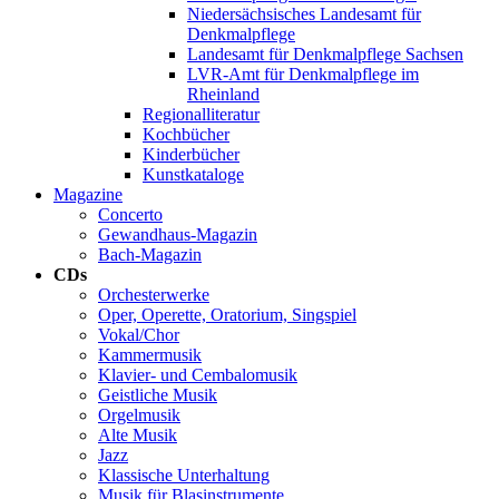
Niedersächsisches Landesamt für
Denkmalpflege
Landesamt für Denkmalpflege Sachsen
LVR-Amt für Denkmalpflege im
Rheinland
Regionalliteratur
Kochbücher
Kinderbücher
Kunstkataloge
Magazine
Concerto
Gewandhaus-Magazin
Bach-Magazin
CDs
Orchesterwerke
Oper, Operette, Oratorium, Singspiel
Vokal/Chor
Kammermusik
Klavier- und Cembalomusik
Geistliche Musik
Orgelmusik
Alte Musik
Jazz
Klassische Unterhaltung
Musik für Blasinstrumente