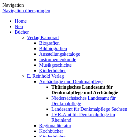
Navigation
Navigation überspringen
Home
Neu
Bücher
Verlag Kamprad
Biografien
Bildbiografien
Ausstellungskataloge
Instrumentenkunde
Musikgeschichte
Kinderbücher
E. Reinhold Verlag
Archäologie und Denkmalpflege
Thüringisches Landesamt für
Denkmalpflege und Archäologie
Niedersächsisches Landesamt für
Denkmalpflege
Landesamt für Denkmalpflege Sachsen
LVR-Amt für Denkmalpflege im
Rheinland
Regionalliteratur
Kochbücher
Kinderbücher