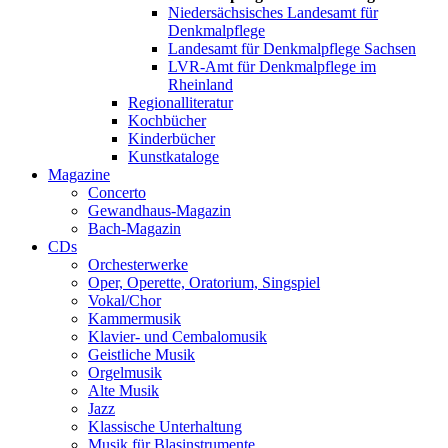
Niedersächsisches Landesamt für
Denkmalpflege
Landesamt für Denkmalpflege Sachsen
LVR-Amt für Denkmalpflege im
Rheinland
Regionalliteratur
Kochbücher
Kinderbücher
Kunstkataloge
Magazine
Concerto
Gewandhaus-Magazin
Bach-Magazin
CDs
Orchesterwerke
Oper, Operette, Oratorium, Singspiel
Vokal/Chor
Kammermusik
Klavier- und Cembalomusik
Geistliche Musik
Orgelmusik
Alte Musik
Jazz
Klassische Unterhaltung
Musik für Blasinstrumente