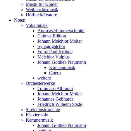
Musik für Kinder
Weihnachtsmusik
Hörbuch/Feature
Noten
Vokalmusik
Andreas Hammerschmidt
Calmus Edition
Johann Melchior Molter
Synagogalchor
Franz Paul Kröhne
Melchior Vulpius
Johann Gottlieb Naumann
Kirchenmusik
Opern
weitere
Orchesterwerke
Tommaso Albinoni
Johann Melchior Molter
Johannes Gebhardt
Friedrich Wilhelm Stade
Streichinstrumente
Klavier solo
Kammermusik
Johann Gottlieb Naumann
weitere