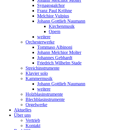
Johann Melchior Molter
Synagogalchor
Franz Paul Kröhne
Melchior Vulpius
Johann Gottlieb Naumann
Kirchenmusik
Opern
weitere
Orchesterwerke
Tommaso Albinoni
Johann Melchior Molter
Johannes Gebhardt
Friedrich Wilhelm Stade
Streichinstrumente
Klavier solo
Kammermusik
Johann Gottlieb Naumann
weitere
Holzblasinstrumente
Blechblasinstrumente
Orgelwerke
Aktuelles
Über uns
Vertrieb
Kontakt