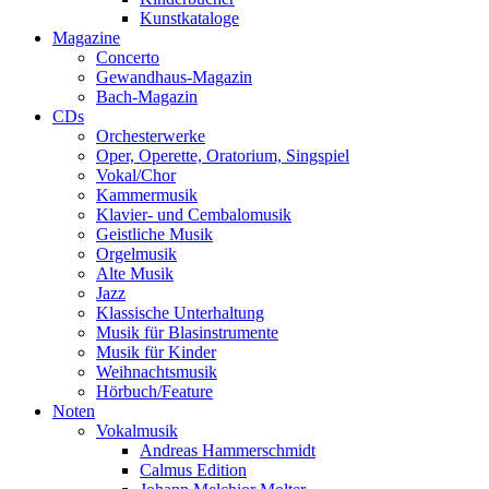
Kunstkataloge
Magazine
Concerto
Gewandhaus-Magazin
Bach-Magazin
CDs
Orchesterwerke
Oper, Operette, Oratorium, Singspiel
Vokal/Chor
Kammermusik
Klavier- und Cembalomusik
Geistliche Musik
Orgelmusik
Alte Musik
Jazz
Klassische Unterhaltung
Musik für Blasinstrumente
Musik für Kinder
Weihnachtsmusik
Hörbuch/Feature
Noten
Vokalmusik
Andreas Hammerschmidt
Calmus Edition