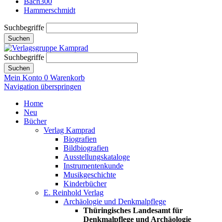
Bach300
Hammerschmidt
Suchbegriffe
Suchen
Suchbegriffe
Suchen
Mein Konto
0
Warenkorb
Navigation überspringen
Home
Neu
Bücher
Verlag Kamprad
Biografien
Bildbiografien
Ausstellungskataloge
Instrumentenkunde
Musikgeschichte
Kinderbücher
E. Reinhold Verlag
Archäologie und Denkmalpflege
Thüringisches Landesamt für
Denkmalpflege und Archäologie