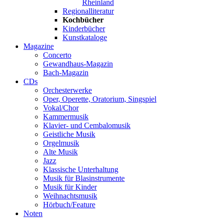
Rheinland
Regionalliteratur
Kochbücher
Kinderbücher
Kunstkataloge
Magazine
Concerto
Gewandhaus-Magazin
Bach-Magazin
CDs
Orchesterwerke
Oper, Operette, Oratorium, Singspiel
Vokal/Chor
Kammermusik
Klavier- und Cembalomusik
Geistliche Musik
Orgelmusik
Alte Musik
Jazz
Klassische Unterhaltung
Musik für Blasinstrumente
Musik für Kinder
Weihnachtsmusik
Hörbuch/Feature
Noten