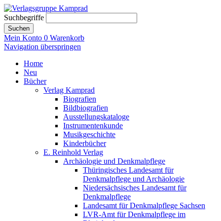
Suchbegriffe
Suchen
Mein Konto
0
Warenkorb
Navigation überspringen
Home
Neu
Bücher
Verlag Kamprad
Biografien
Bildbiografien
Ausstellungskataloge
Instrumentenkunde
Musikgeschichte
Kinderbücher
E. Reinhold Verlag
Archäologie und Denkmalpflege
Thüringisches Landesamt für
Denkmalpflege und Archäologie
Niedersächsisches Landesamt für
Denkmalpflege
Landesamt für Denkmalpflege Sachsen
LVR-Amt für Denkmalpflege im