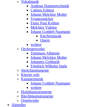
Vokalmusik
Andreas Hammerschmidt
Calmus Edition
Johann Melchior Molter
Synagogalchor
Franz Paul Kröhne
Melchior Vulpius
Johann Gottlieb Naumann
Kirchenmusik
Opern
weitere
Orchesterwerke
Tommaso Albinoni
Johann Melchior Molter
Johannes Gebhardt
Friedrich Wilhelm Stade
Streichinstrumente
Klavier solo
Kammermusik
Johann Gottlieb Naumann
weitere
Holzblasinstrumente
Blechblasinstrumente
Orgelwerke
Aktuelles