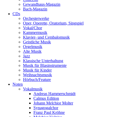
Gewandhaus-Magazin
Bach-Magazin
CDs
Orchesterwerke
Oper, Operette, Oratorium, Singspiel
Vokal/Chor
Kammermusik
Klavier- und Cembalomusik
Geistliche Musik
Orgelmusik
Alte Musik
Jazz
Klassische Unterhaltung
Musik für Blasinstrumente
Musik für Kinder
Weihnachtsmusik
Hörbuch/Feature
Noten
Vokalmusik
Andreas Hammerschmidt
Calmus Edition
Johann Melchior Molter
Synagogalchor
Franz Paul Kröhne