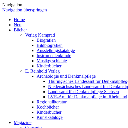
Navigation
Navigation überspringen
Home
Neu
Bücher
Verlag Kamprad
Biografien
Bildbiografien
Ausstellungskataloge
Instrumentenkunde
Musikgeschichte
Kinderbücher
E. Reinhold Verlag
Archäologie und Denkmalpflege
Thüringisches Landesamt für Denkmalpfleg
Niedersächsisches Landesamt für Denkmalp
Landesamt für Denkmalpflege Sachsen
LVR-Amt für Denkmalpflege im Rheinland
Regionalliteratur
Kochbücher
Kinderbücher
Kunstkataloge
Magazine
Concerto