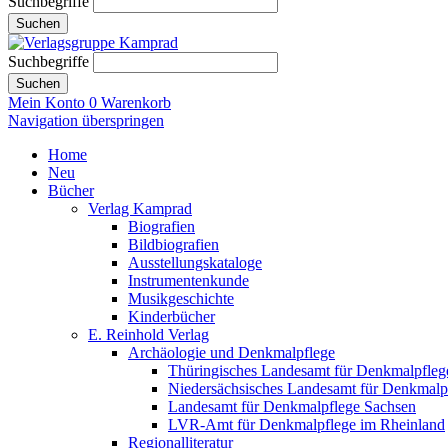
Suchbegriffe
Suchen
Suchbegriffe
Suchen
Mein Konto
0
Warenkorb
Navigation überspringen
Home
Neu
Bücher
Verlag Kamprad
Biografien
Bildbiografien
Ausstellungskataloge
Instrumentenkunde
Musikgeschichte
Kinderbücher
E. Reinhold Verlag
Archäologie und Denkmalpflege
Thüringisches Landesamt für Denkmalpfleg
Niedersächsisches Landesamt für Denkmalp
Landesamt für Denkmalpflege Sachsen
LVR-Amt für Denkmalpflege im Rheinland
Regionalliteratur