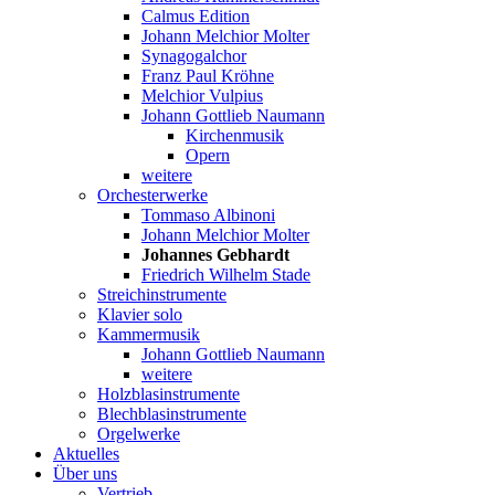
Calmus Edition
Johann Melchior Molter
Synagogalchor
Franz Paul Kröhne
Melchior Vulpius
Johann Gottlieb Naumann
Kirchenmusik
Opern
weitere
Orchesterwerke
Tommaso Albinoni
Johann Melchior Molter
Johannes Gebhardt
Friedrich Wilhelm Stade
Streichinstrumente
Klavier solo
Kammermusik
Johann Gottlieb Naumann
weitere
Holzblasinstrumente
Blechblasinstrumente
Orgelwerke
Aktuelles
Über uns
Vertrieb