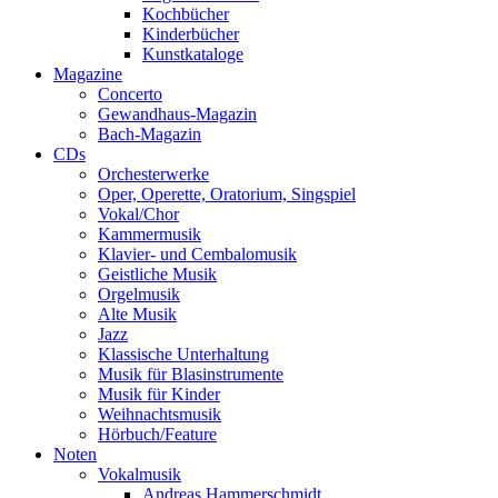
Kochbücher
Kinderbücher
Kunstkataloge
Magazine
Concerto
Gewandhaus-Magazin
Bach-Magazin
CDs
Orchesterwerke
Oper, Operette, Oratorium, Singspiel
Vokal/Chor
Kammermusik
Klavier- und Cembalomusik
Geistliche Musik
Orgelmusik
Alte Musik
Jazz
Klassische Unterhaltung
Musik für Blasinstrumente
Musik für Kinder
Weihnachtsmusik
Hörbuch/Feature
Noten
Vokalmusik
Andreas Hammerschmidt