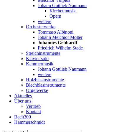
Melchior Vulpius
Johann Gottlieb Naumann
Kirchenmusik
Opern
weitere
Orchesterwerke
Tommaso Albinoni
Johann Melchior Molter
Johannes Gebhardt
Friedrich Wilhelm Stade
Streichinstrumente
Klavier solo
Kammermusik
Johann Gottlieb Naumann
weitere
Holzblasinstrumente
Blechblasinstrumente
Orgelwerke
Aktuelles
Über uns
Vertrieb
Kontakt
Bach300
Hammerschmidt