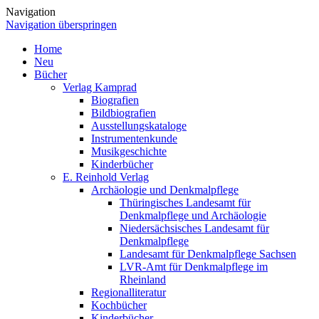
Navigation
Navigation überspringen
Home
Neu
Bücher
Verlag Kamprad
Biografien
Bildbiografien
Ausstellungskataloge
Instrumentenkunde
Musikgeschichte
Kinderbücher
E. Reinhold Verlag
Archäologie und Denkmalpflege
Thüringisches Landesamt für
Denkmalpflege und Archäologie
Niedersächsisches Landesamt für
Denkmalpflege
Landesamt für Denkmalpflege Sachsen
LVR-Amt für Denkmalpflege im
Rheinland
Regionalliteratur
Kochbücher
Kinderbücher