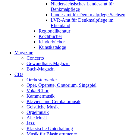
Niedersächsisches Landesamt für
Denkmalpflege
Landesamt für Denkmalpflege Sachsen
LVR-Amt für Denkmalpflege im
Rheinland
Regionalliteratur
Kochbücher
Kinderbücher
Kunstkataloge
Magazine
Concerto
Gewandhaus-Magazin
Bach-Magazin
CDs
Orchesterwerke
Oper, Operette, Oratorium, Singspiel
Vokal/Chor
Kammermusik
Klavier- und Cembalomusik
Geistliche Musik
Orgelmusik
Alte Musik
Jazz
Klassische Unterhaltung
Musik für Blasinstrumente