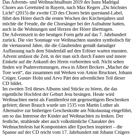
Das Advents- und Weihnachtsalbum 2019 des Isura Madrigal
Chores aus Geretsried in Bayern, nach Max Regers „Du höchstes
Licht“ (2015) die zweite CD des Chores beim querstand-Label,
führt den Hörer durch die ersten Wochen des Kirchenjahres und
möchte die Freude, die die Chorsänger bei der Aufnahme hatten,
auch in die Wohnungen und Herzen der Hörer übertragen.
Die Adventszeit in der heutigen Form geht auf das 7. Jahrhundert
zurück. Die vier Sonntage vor Weihnachten standen symbolisch für
die viertausend Jahre, die die Glaubenden gemäß damaliger
Auffassung nach dem Sündenfall auf den Erlöser warten mussten.
Advent umfasst die Zeit, in der man sich durch Fasten und innere
Einkehr auf die Ankunft des Herrn vorbereiten soll. Nicht selten
finden wir Psalmvertonungen, etwa in Albert Beckers „Machet die
Tore weit“, das zusammen mit Werken von Anton Bruckner, Johann
Crüger, Gustav Holst und Arvo Pärt den adventlichen Teil dieser
CD bildet.
Im zweiten Teil dieses Albums sind Stücke zu hören, die das
eigentliche Hochfest der Geburt Jesu besingen. Heute wird
Weihnachten meist als Familienfest mit gegenseitigem Beschenken
gefeiert; dieser Brauch wurde um 1535 von Martin Luther als
Alternative zur bisherigen Geschenksitte am Nikolaustag eingeführt,
um so das Interesse der Kinder auf Weihnachten zu lenken. Der
festliche, strahlende aber auch volkstümliche Charakter des
Weihnachtsfests hat Komponisten aller Epochen inspiriert – die
Spanne auf der CD reicht vom 17. Jahrhundert mit Johann Crügers