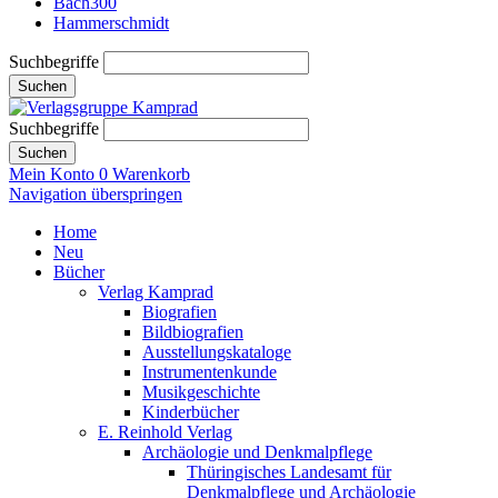
Bach300
Hammerschmidt
Suchbegriffe
Suchen
Suchbegriffe
Suchen
Mein Konto
0
Warenkorb
Navigation überspringen
Home
Neu
Bücher
Verlag Kamprad
Biografien
Bildbiografien
Ausstellungskataloge
Instrumentenkunde
Musikgeschichte
Kinderbücher
E. Reinhold Verlag
Archäologie und Denkmalpflege
Thüringisches Landesamt für
Denkmalpflege und Archäologie