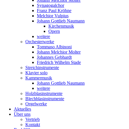
Johann Melchior Molter
Synagogalchor
Franz Paul Kröhne
Melchior Vulpius
Johann Gottlieb Naumann
Kirchenmusik
Opern
weitere
Orchesterwerke
Tommaso Albinoni
Johann Melchior Molter
Johannes Gebhardt
Friedrich Wilhelm Stade
Streichinstrumente
Klavier solo
Kammermusik
Johann Gottlieb Naumann
weitere
Holzblasinstrumente
Blechblasinstrumente
Orgelwerke
Aktuelles
Über uns
Vertrieb
Kontakt