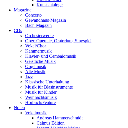
Kunstkataloge
Magazine
Concerto
Gewandhaus-Magazin
Bach-Magazin
CDs
Orchesterwerke
Oper, Operette, Oratorium, Singspiel
Vokal/Chor
Kammermusik
Klavier- und Cembalomusik
Geistliche Musik
Orgelmusik
Alte Musik
Jazz
Klassische Unterhaltung
Musik für Blasinstrumente
Musik für Kinder
Weihnachtsmusik
Hörbuch/Feature
Noten
Vokalmusik
Andreas Hammerschmidt
Calmus Edition