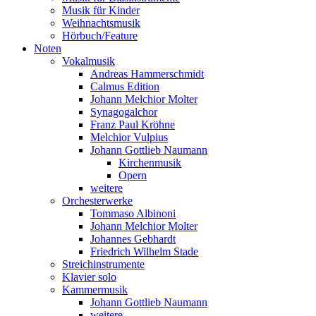
Musik für Kinder
Weihnachtsmusik
Hörbuch/Feature
Noten
Vokalmusik
Andreas Hammerschmidt
Calmus Edition
Johann Melchior Molter
Synagogalchor
Franz Paul Kröhne
Melchior Vulpius
Johann Gottlieb Naumann
Kirchenmusik
Opern
weitere
Orchesterwerke
Tommaso Albinoni
Johann Melchior Molter
Johannes Gebhardt
Friedrich Wilhelm Stade
Streichinstrumente
Klavier solo
Kammermusik
Johann Gottlieb Naumann
weitere