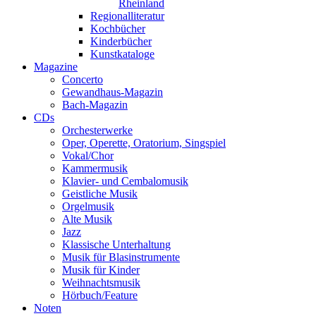
Rheinland
Regionalliteratur
Kochbücher
Kinderbücher
Kunstkataloge
Magazine
Concerto
Gewandhaus-Magazin
Bach-Magazin
CDs
Orchesterwerke
Oper, Operette, Oratorium, Singspiel
Vokal/Chor
Kammermusik
Klavier- und Cembalomusik
Geistliche Musik
Orgelmusik
Alte Musik
Jazz
Klassische Unterhaltung
Musik für Blasinstrumente
Musik für Kinder
Weihnachtsmusik
Hörbuch/Feature
Noten