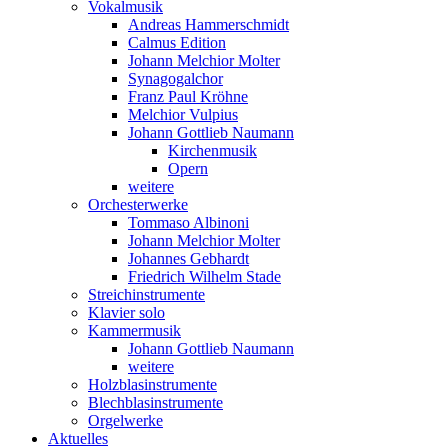
Vokalmusik
Andreas Hammerschmidt
Calmus Edition
Johann Melchior Molter
Synagogalchor
Franz Paul Kröhne
Melchior Vulpius
Johann Gottlieb Naumann
Kirchenmusik
Opern
weitere
Orchesterwerke
Tommaso Albinoni
Johann Melchior Molter
Johannes Gebhardt
Friedrich Wilhelm Stade
Streichinstrumente
Klavier solo
Kammermusik
Johann Gottlieb Naumann
weitere
Holzblasinstrumente
Blechblasinstrumente
Orgelwerke
Aktuelles