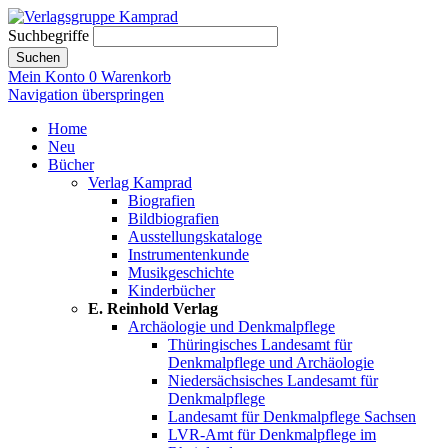
Suchbegriffe
Suchen
Mein Konto
0
Warenkorb
Navigation überspringen
Home
Neu
Bücher
Verlag Kamprad
Biografien
Bildbiografien
Ausstellungskataloge
Instrumentenkunde
Musikgeschichte
Kinderbücher
E. Reinhold Verlag
Archäologie und Denkmalpflege
Thüringisches Landesamt für
Denkmalpflege und Archäologie
Niedersächsisches Landesamt für
Denkmalpflege
Landesamt für Denkmalpflege Sachsen
LVR-Amt für Denkmalpflege im