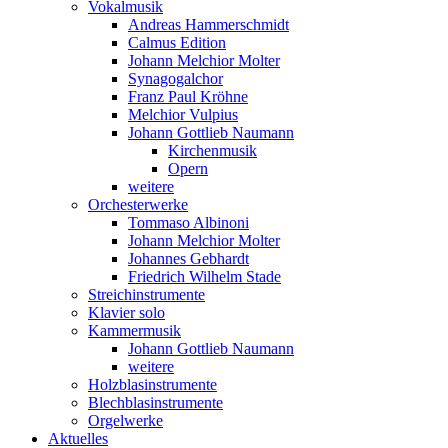
Vokalmusik
Andreas Hammerschmidt
Calmus Edition
Johann Melchior Molter
Synagogalchor
Franz Paul Kröhne
Melchior Vulpius
Johann Gottlieb Naumann
Kirchenmusik
Opern
weitere
Orchesterwerke
Tommaso Albinoni
Johann Melchior Molter
Johannes Gebhardt
Friedrich Wilhelm Stade
Streichinstrumente
Klavier solo
Kammermusik
Johann Gottlieb Naumann
weitere
Holzblasinstrumente
Blechblasinstrumente
Orgelwerke
Aktuelles