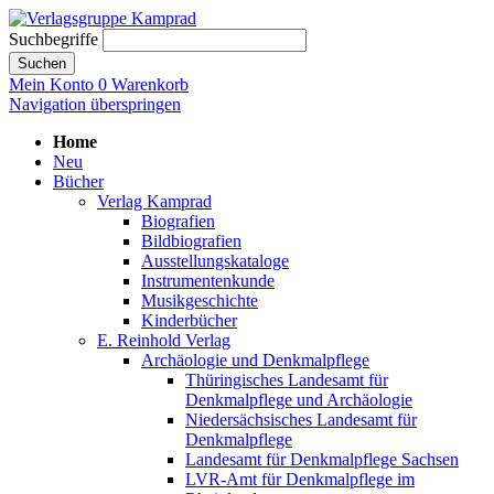
Suchbegriffe
Suchen
Mein Konto
0
Warenkorb
Navigation überspringen
Home
Neu
Bücher
Verlag Kamprad
Biografien
Bildbiografien
Ausstellungskataloge
Instrumentenkunde
Musikgeschichte
Kinderbücher
E. Reinhold Verlag
Archäologie und Denkmalpflege
Thüringisches Landesamt für
Denkmalpflege und Archäologie
Niedersächsisches Landesamt für
Denkmalpflege
Landesamt für Denkmalpflege Sachsen
LVR-Amt für Denkmalpflege im