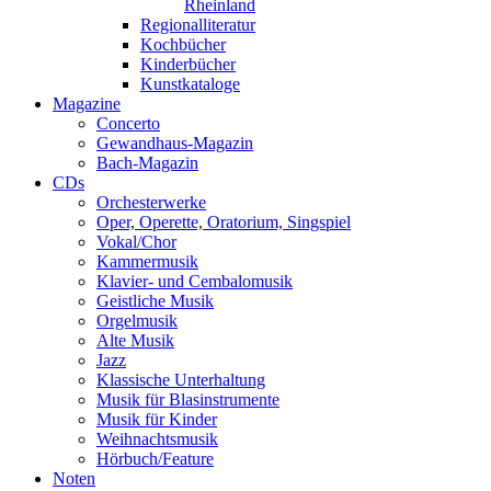
Rheinland
Regionalliteratur
Kochbücher
Kinderbücher
Kunstkataloge
Magazine
Concerto
Gewandhaus-Magazin
Bach-Magazin
CDs
Orchesterwerke
Oper, Operette, Oratorium, Singspiel
Vokal/Chor
Kammermusik
Klavier- und Cembalomusik
Geistliche Musik
Orgelmusik
Alte Musik
Jazz
Klassische Unterhaltung
Musik für Blasinstrumente
Musik für Kinder
Weihnachtsmusik
Hörbuch/Feature
Noten