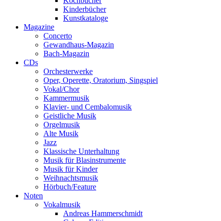
Kochbücher
Kinderbücher
Kunstkataloge
Magazine
Concerto
Gewandhaus-Magazin
Bach-Magazin
CDs
Orchesterwerke
Oper, Operette, Oratorium, Singspiel
Vokal/Chor
Kammermusik
Klavier- und Cembalomusik
Geistliche Musik
Orgelmusik
Alte Musik
Jazz
Klassische Unterhaltung
Musik für Blasinstrumente
Musik für Kinder
Weihnachtsmusik
Hörbuch/Feature
Noten
Vokalmusik
Andreas Hammerschmidt