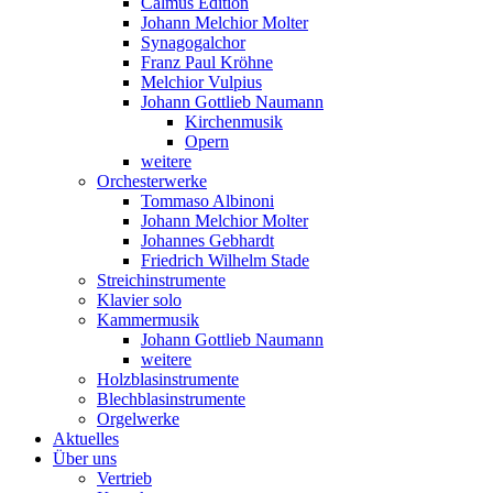
Calmus Edition
Johann Melchior Molter
Synagogalchor
Franz Paul Kröhne
Melchior Vulpius
Johann Gottlieb Naumann
Kirchenmusik
Opern
weitere
Orchesterwerke
Tommaso Albinoni
Johann Melchior Molter
Johannes Gebhardt
Friedrich Wilhelm Stade
Streichinstrumente
Klavier solo
Kammermusik
Johann Gottlieb Naumann
weitere
Holzblasinstrumente
Blechblasinstrumente
Orgelwerke
Aktuelles
Über uns
Vertrieb