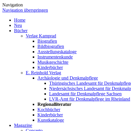
Navigation
Navigation überspringen
Home
Neu
Bücher
Verlag Kamprad
Biografien
Bildbiografien
Ausstellungskataloge
Instrumentenkunde
Musikgeschichte
Kinderbücher
E. Reinhold Verlag
Archäologie und Denkmalpflege
Thüringisches Landesamt für Denkmalpfleg
Niedersächsisches Landesamt für Denkmalp
Landesamt für Denkmalpflege Sachsen
LVR-Amt für Denkmalpflege im Rheinland
Regionalliteratur
Kochbücher
Kinderbücher
Kunstkataloge
Magazine
Concerto