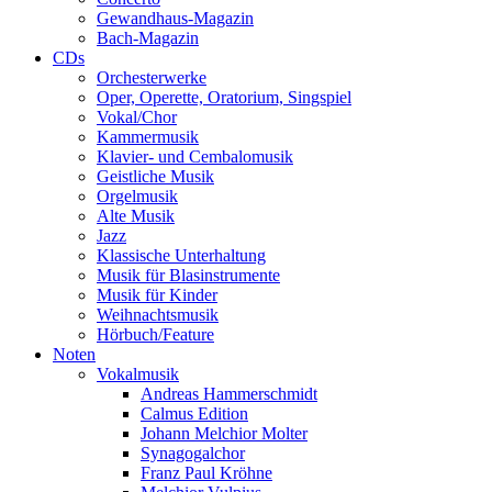
Gewandhaus-Magazin
Bach-Magazin
CDs
Orchesterwerke
Oper, Operette, Oratorium, Singspiel
Vokal/Chor
Kammermusik
Klavier- und Cembalomusik
Geistliche Musik
Orgelmusik
Alte Musik
Jazz
Klassische Unterhaltung
Musik für Blasinstrumente
Musik für Kinder
Weihnachtsmusik
Hörbuch/Feature
Noten
Vokalmusik
Andreas Hammerschmidt
Calmus Edition
Johann Melchior Molter
Synagogalchor
Franz Paul Kröhne