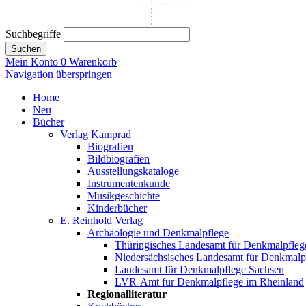
Suchbegriffe
Suchen
Mein Konto
0
Warenkorb
Navigation überspringen
Home
Neu
Bücher
Verlag Kamprad
Biografien
Bildbiografien
Ausstellungskataloge
Instrumentenkunde
Musikgeschichte
Kinderbücher
E. Reinhold Verlag
Archäologie und Denkmalpflege
Thüringisches Landesamt für Denkmalpfleg
Niedersächsisches Landesamt für Denkmalp
Landesamt für Denkmalpflege Sachsen
LVR-Amt für Denkmalpflege im Rheinland
Regionalliteratur