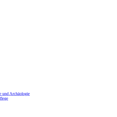
e und Archäologie
flege