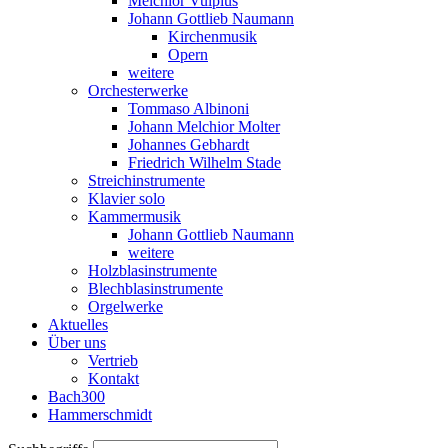
Melchior Vulpius
Johann Gottlieb Naumann
Kirchenmusik
Opern
weitere
Orchesterwerke
Tommaso Albinoni
Johann Melchior Molter
Johannes Gebhardt
Friedrich Wilhelm Stade
Streichinstrumente
Klavier solo
Kammermusik
Johann Gottlieb Naumann
weitere
Holzblasinstrumente
Blechblasinstrumente
Orgelwerke
Aktuelles
Über uns
Vertrieb
Kontakt
Bach300
Hammerschmidt