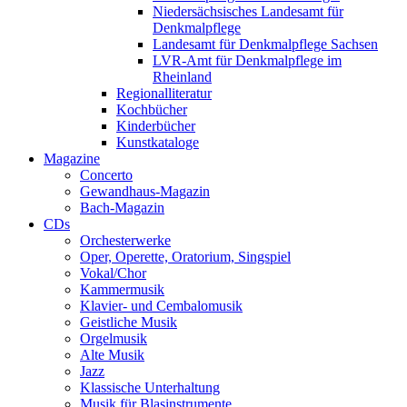
Niedersächsisches Landesamt für
Denkmalpflege
Landesamt für Denkmalpflege Sachsen
LVR-Amt für Denkmalpflege im
Rheinland
Regionalliteratur
Kochbücher
Kinderbücher
Kunstkataloge
Magazine
Concerto
Gewandhaus-Magazin
Bach-Magazin
CDs
Orchesterwerke
Oper, Operette, Oratorium, Singspiel
Vokal/Chor
Kammermusik
Klavier- und Cembalomusik
Geistliche Musik
Orgelmusik
Alte Musik
Jazz
Klassische Unterhaltung
Musik für Blasinstrumente