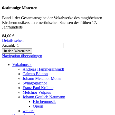
6-stimmige Motetten
Band 1 der Gesamtausgabe der Vokalwerke des ranghöchsten
Kirchenmusikers im ernestinischen Sachsen des frühen 17.
Jahrhunderts
84,00
€
Details sehen
Anzahl:
Navigation überspringen
Vokalmusik
Andreas Hammerschmidt
Calmus Edition
Johann Melchior Molter
Synagogalchor
Franz Paul Kröhne
Melchior Vulpius
Johann Gottlieb Naumann
Kirchenmusik
Opern
weitere