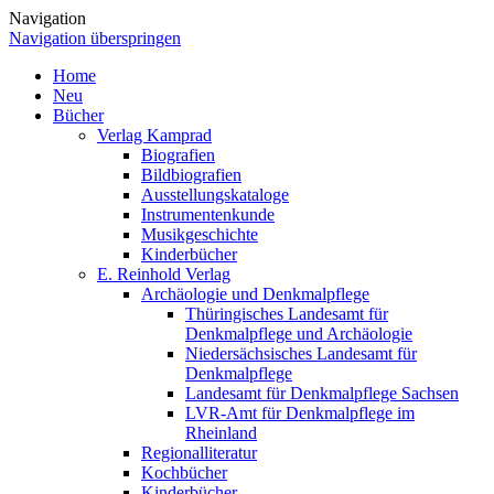
Navigation
Navigation überspringen
Home
Neu
Bücher
Verlag Kamprad
Biografien
Bildbiografien
Ausstellungskataloge
Instrumentenkunde
Musikgeschichte
Kinderbücher
E. Reinhold Verlag
Archäologie und Denkmalpflege
Thüringisches Landesamt für
Denkmalpflege und Archäologie
Niedersächsisches Landesamt für
Denkmalpflege
Landesamt für Denkmalpflege Sachsen
LVR-Amt für Denkmalpflege im
Rheinland
Regionalliteratur
Kochbücher
Kinderbücher