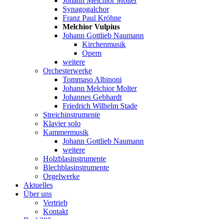
Johann Melchior Molter
Synagogalchor
Franz Paul Kröhne
Melchior Vulpius
Johann Gottlieb Naumann
Kirchenmusik
Opern
weitere
Orchesterwerke
Tommaso Albinoni
Johann Melchior Molter
Johannes Gebhardt
Friedrich Wilhelm Stade
Streichinstrumente
Klavier solo
Kammermusik
Johann Gottlieb Naumann
weitere
Holzblasinstrumente
Blechblasinstrumente
Orgelwerke
Aktuelles
Über uns
Vertrieb
Kontakt