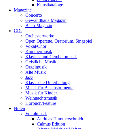
Kunstkataloge
Magazine
Concerto
Gewandhaus-Magazin
Bach-Magazin
CDs
Orchesterwerke
Oper, Operette, Oratorium, Singspiel
Vokal/Chor
Kammermusik
Klavier- und Cembalomusik
Geistliche Musik
Orgelmusik
Alte Musik
Jazz
Klassische Unterhaltung
Musik für Blasinstrumente
Musik für Kinder
Weihnachtsmusik
Hörbuch/Feature
Noten
Vokalmusik
Andreas Hammerschmidt
Calmus Edition