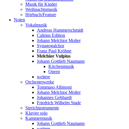
Musik für Kinder
Weihnachtsmusik
Hörbuch/Feature
Noten
Vokalmusik
Andreas Hammerschmidt
Calmus Edition
Johann Melchior Molter
Synagogalchor
Franz Paul Kröhne
Melchior Vulpius
Johann Gottlieb Naumann
Kirchenmusik
Opern
weitere
Orchesterwerke
Tommaso Albinoni
Johann Melchior Molter
Johannes Gebhardt
Friedrich Wilhelm Stade
Streichinstrumente
Klavier solo
Kammermusik
Johann Gottlieb Naumann
weitere