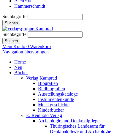
Bach300
Hammerschmidt
Suchbegriffe
Suchen
Suchbegriffe
Suchen
Mein Konto
0
Warenkorb
Navigation überspringen
Home
Neu
Bücher
Verlag Kamprad
Biografien
Bildbiografien
Ausstellungskataloge
Instrumentenkunde
Musikgeschichte
Kinderbücher
E. Reinhold Verlag
Archäologie und Denkmalpflege
Thüringisches Landesamt für
Denkmalpflege und Archäologie