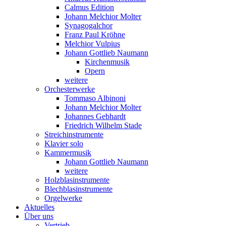
Calmus Edition
Johann Melchior Molter
Synagogalchor
Franz Paul Kröhne
Melchior Vulpius
Johann Gottlieb Naumann
Kirchenmusik
Opern
weitere
Orchesterwerke
Tommaso Albinoni
Johann Melchior Molter
Johannes Gebhardt
Friedrich Wilhelm Stade
Streichinstrumente
Klavier solo
Kammermusik
Johann Gottlieb Naumann
weitere
Holzblasinstrumente
Blechblasinstrumente
Orgelwerke
Aktuelles
Über uns
Vertrieb