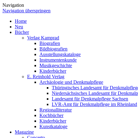
Navigation
Navigation überspringen
Home
Neu
Bücher
Verlag Kamprad
Biografien
Bildbiografien
Ausstellungskataloge
Instrumentenkunde
Musikgeschichte
Kinderbücher
E. Reinhold Verlag
Archäologie und Denkmalpflege
Thüringisches Landesamt für Denkmalpfleg
Niedersächsisches Landesamt für Denkmalp
Landesamt für Denkmalpflege Sachsen
LVR-Amt für Denkmalpflege im Rheinland
Regionalliteratur
Kochbücher
Kinderbücher
Kunstkataloge
Magazine
Concerto