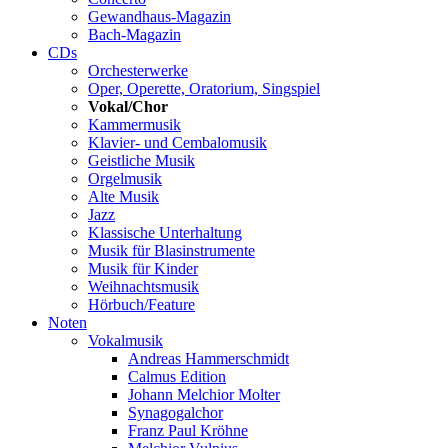
Gewandhaus-Magazin
Bach-Magazin
CDs
Orchesterwerke
Oper, Operette, Oratorium, Singspiel
Vokal/Chor
Kammermusik
Klavier- und Cembalomusik
Geistliche Musik
Orgelmusik
Alte Musik
Jazz
Klassische Unterhaltung
Musik für Blasinstrumente
Musik für Kinder
Weihnachtsmusik
Hörbuch/Feature
Noten
Vokalmusik
Andreas Hammerschmidt
Calmus Edition
Johann Melchior Molter
Synagogalchor
Franz Paul Kröhne