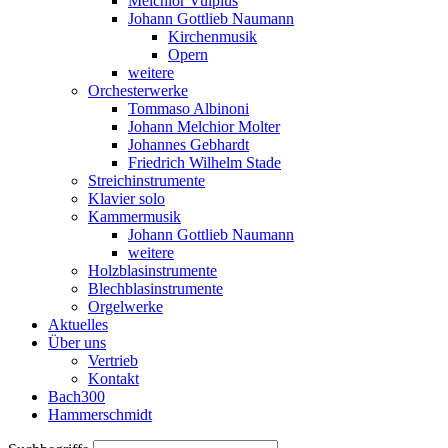
Melchior Vulpius
Johann Gottlieb Naumann
Kirchenmusik
Opern
weitere
Orchesterwerke
Tommaso Albinoni
Johann Melchior Molter
Johannes Gebhardt
Friedrich Wilhelm Stade
Streichinstrumente
Klavier solo
Kammermusik
Johann Gottlieb Naumann
weitere
Holzblasinstrumente
Blechblasinstrumente
Orgelwerke
Aktuelles
Über uns
Vertrieb
Kontakt
Bach300
Hammerschmidt