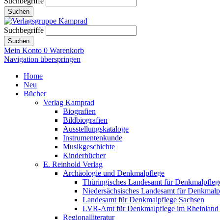
Suchbegriffe
Suchen
Suchbegriffe
Suchen
Mein Konto
0
Warenkorb
Navigation überspringen
Home
Neu
Bücher
Verlag Kamprad
Biografien
Bildbiografien
Ausstellungskataloge
Instrumentenkunde
Musikgeschichte
Kinderbücher
E. Reinhold Verlag
Archäologie und Denkmalpflege
Thüringisches Landesamt für Denkmalpfleg
Niedersächsisches Landesamt für Denkmalp
Landesamt für Denkmalpflege Sachsen
LVR-Amt für Denkmalpflege im Rheinland
Regionalliteratur