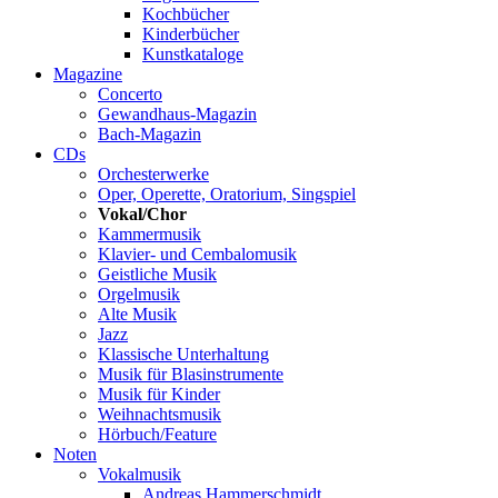
Kochbücher
Kinderbücher
Kunstkataloge
Magazine
Concerto
Gewandhaus-Magazin
Bach-Magazin
CDs
Orchesterwerke
Oper, Operette, Oratorium, Singspiel
Vokal/Chor
Kammermusik
Klavier- und Cembalomusik
Geistliche Musik
Orgelmusik
Alte Musik
Jazz
Klassische Unterhaltung
Musik für Blasinstrumente
Musik für Kinder
Weihnachtsmusik
Hörbuch/Feature
Noten
Vokalmusik
Andreas Hammerschmidt