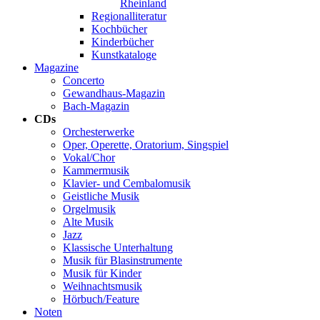
Rheinland
Regionalliteratur
Kochbücher
Kinderbücher
Kunstkataloge
Magazine
Concerto
Gewandhaus-Magazin
Bach-Magazin
CDs
Orchesterwerke
Oper, Operette, Oratorium, Singspiel
Vokal/Chor
Kammermusik
Klavier- und Cembalomusik
Geistliche Musik
Orgelmusik
Alte Musik
Jazz
Klassische Unterhaltung
Musik für Blasinstrumente
Musik für Kinder
Weihnachtsmusik
Hörbuch/Feature
Noten