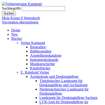
Suchbegriffe
Suchen
Mein Konto
0
Warenkorb
Navigation überspringen
Home
Neu
Bücher
Verlag Kamprad
Biografien
Bildbiografien
Ausstellungskataloge
Instrumentenkunde
Musikgeschichte
Kinderbücher
E. Reinhold Verlag
Archäologie und Denkmalpflege
Thüringisches Landesamt für
Denkmalpflege und Archäologie
Niedersächsisches Landesamt für
Denkmalpflege
Landesamt für Denkmalpflege Sachsen
LVR-Amt für Denkmalpflege im