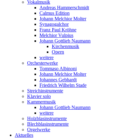
Vokalmusik
Andreas Hammerschmidt
Calmus Edition
Johann Melchior Molter
Synagogalchor
Franz Paul Kröhne
Melchior Vulpius
Johann Gottlieb Naumann
Kirchenmusik
Opern
weitere
Orchesterwerke
Tommaso Albinoni
Johann Melchior Molter
Johannes Gebhardt
Friedrich Wilhelm Stade
Streichinstrumente
Klavier solo
Kammermusik
Johann Gottlieb Naumann
weitere
Holzblasinstrumente
Blechblasinstrumente
Orgelwerke
Aktuelles