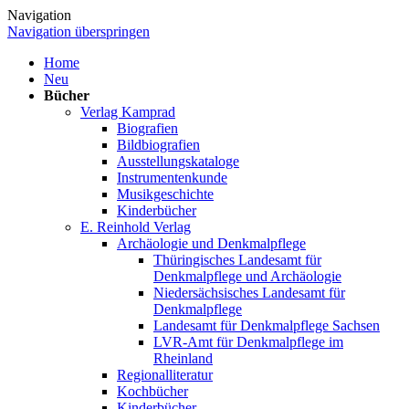
Navigation
Navigation überspringen
Home
Neu
Bücher
Verlag Kamprad
Biografien
Bildbiografien
Ausstellungskataloge
Instrumentenkunde
Musikgeschichte
Kinderbücher
E. Reinhold Verlag
Archäologie und Denkmalpflege
Thüringisches Landesamt für
Denkmalpflege und Archäologie
Niedersächsisches Landesamt für
Denkmalpflege
Landesamt für Denkmalpflege Sachsen
LVR-Amt für Denkmalpflege im
Rheinland
Regionalliteratur
Kochbücher
Kinderbücher