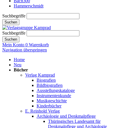
Bach300
Hammerschmidt
Suchbegriffe
Suchen
Suchbegriffe
Suchen
Mein Konto
0
Warenkorb
Navigation überspringen
Home
Neu
Bücher
Verlag Kamprad
Biografien
Bildbiografien
Ausstellungskataloge
Instrumentenkunde
Musikgeschichte
Kinderbücher
E. Reinhold Verlag
Archäologie und Denkmalpflege
Thüringisches Landesamt für
Denkmalpflege und Archäologie