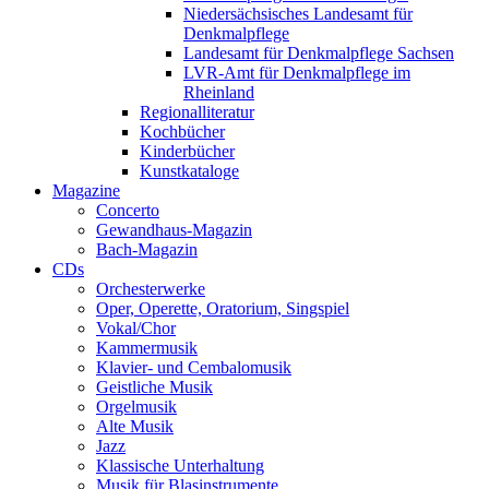
Niedersächsisches Landesamt für
Denkmalpflege
Landesamt für Denkmalpflege Sachsen
LVR-Amt für Denkmalpflege im
Rheinland
Regionalliteratur
Kochbücher
Kinderbücher
Kunstkataloge
Magazine
Concerto
Gewandhaus-Magazin
Bach-Magazin
CDs
Orchesterwerke
Oper, Operette, Oratorium, Singspiel
Vokal/Chor
Kammermusik
Klavier- und Cembalomusik
Geistliche Musik
Orgelmusik
Alte Musik
Jazz
Klassische Unterhaltung
Musik für Blasinstrumente