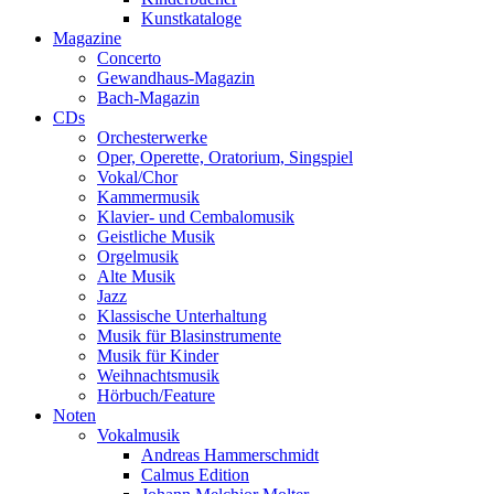
Kunstkataloge
Magazine
Concerto
Gewandhaus-Magazin
Bach-Magazin
CDs
Orchesterwerke
Oper, Operette, Oratorium, Singspiel
Vokal/Chor
Kammermusik
Klavier- und Cembalomusik
Geistliche Musik
Orgelmusik
Alte Musik
Jazz
Klassische Unterhaltung
Musik für Blasinstrumente
Musik für Kinder
Weihnachtsmusik
Hörbuch/Feature
Noten
Vokalmusik
Andreas Hammerschmidt
Calmus Edition