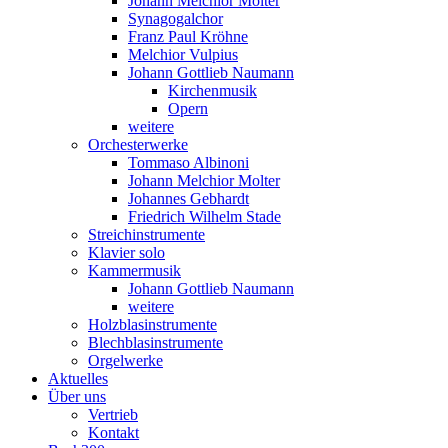
Johann Melchior Molter
Synagogalchor
Franz Paul Kröhne
Melchior Vulpius
Johann Gottlieb Naumann
Kirchenmusik
Opern
weitere
Orchesterwerke
Tommaso Albinoni
Johann Melchior Molter
Johannes Gebhardt
Friedrich Wilhelm Stade
Streichinstrumente
Klavier solo
Kammermusik
Johann Gottlieb Naumann
weitere
Holzblasinstrumente
Blechblasinstrumente
Orgelwerke
Aktuelles
Über uns
Vertrieb
Kontakt