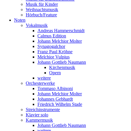
Musik für Kinder
Weihnachtsmusik
Hörbuch/Feature
Noten
Vokalmusik
Andreas Hammerschmidt
Calmus Edition
Johann Melchior Molter
Synagogalchor
Franz Paul Kröhne
Melchior Vulpius
Johann Gottlieb Naumann
Kirchenmusik
Opern
weitere
Orchesterwerke
Tommaso Albinoni
Johann Melchior Molter
Johannes Gebhardt
Friedrich Wilhelm Stade
Streichinstrumente
Klavier solo
Kammermusik
Johann Gottlieb Naumann
weitere