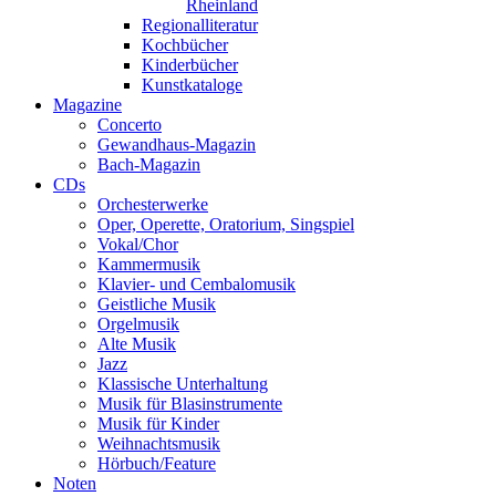
Rheinland
Regionalliteratur
Kochbücher
Kinderbücher
Kunstkataloge
Magazine
Concerto
Gewandhaus-Magazin
Bach-Magazin
CDs
Orchesterwerke
Oper, Operette, Oratorium, Singspiel
Vokal/Chor
Kammermusik
Klavier- und Cembalomusik
Geistliche Musik
Orgelmusik
Alte Musik
Jazz
Klassische Unterhaltung
Musik für Blasinstrumente
Musik für Kinder
Weihnachtsmusik
Hörbuch/Feature
Noten