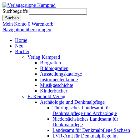
Suchbegriffe
Suchen
Mein Konto
0
Warenkorb
Navigation überspringen
Home
Neu
Bücher
Verlag Kamprad
Biografien
Bildbiografien
Ausstellungskataloge
Instrumentenkunde
Musikgeschichte
Kinderbücher
E. Reinhold Verlag
Archäologie und Denkmalpflege
Thüringisches Landesamt für
Denkmalpflege und Archäologie
Niedersächsisches Landesamt für
Denkmalpflege
Landesamt für Denkmalpflege Sachsen
LVR-Amt für Denkmalpflege im