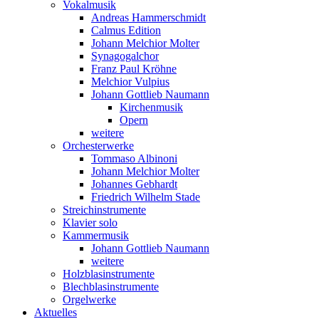
Vokalmusik
Andreas Hammerschmidt
Calmus Edition
Johann Melchior Molter
Synagogalchor
Franz Paul Kröhne
Melchior Vulpius
Johann Gottlieb Naumann
Kirchenmusik
Opern
weitere
Orchesterwerke
Tommaso Albinoni
Johann Melchior Molter
Johannes Gebhardt
Friedrich Wilhelm Stade
Streichinstrumente
Klavier solo
Kammermusik
Johann Gottlieb Naumann
weitere
Holzblasinstrumente
Blechblasinstrumente
Orgelwerke
Aktuelles