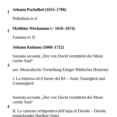
Johann Pachelbel (1653–1706)
1
Präludium in d
Matthias Weckmann (~ 1616–1674)
2
Fantasia ex D
Johann Kuhnau (1660–1722)
Suonata seconda „Der von David vermittelst der Music
curirte Saul“
3
aus: Musicalische Vorstellung Einiger Biblischer Historien
I. La tristezza ed il furore del Rè – Sauls Traurigkeit und
Unsinnigkeit
Suonata seconda „Der von David vermittelst der Music
curirte Saul“
4
II. La canzona refrigerativa dell’arpa di Davide – Davids
erquickendes Harffen=Spiel