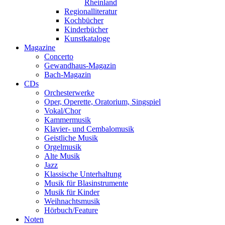
Rheinland
Regionalliteratur
Kochbücher
Kinderbücher
Kunstkataloge
Magazine
Concerto
Gewandhaus-Magazin
Bach-Magazin
CDs
Orchesterwerke
Oper, Operette, Oratorium, Singspiel
Vokal/Chor
Kammermusik
Klavier- und Cembalomusik
Geistliche Musik
Orgelmusik
Alte Musik
Jazz
Klassische Unterhaltung
Musik für Blasinstrumente
Musik für Kinder
Weihnachtsmusik
Hörbuch/Feature
Noten