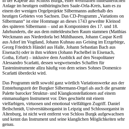
in der Kapelle auf Schloss Burgk, einer wehrhaften mittelalterlichen
Anlage im heutigen ostthüringischen Saale-Orla-Kreis, kam es zu
einem der wenigen Orgelprojekte Silbermanns außerhalb des
heutigen Gebietes von Sachsen. Das CD-Programm „Variations on
Silbermann“ ist eine Hommage an dieses 1743 geweihte Kleinod
des späteren Silbermann – und an Komponisten des 17. und 18.
Jahrhunderts, die aus dem mitteldeutschen Raum stammen (Matthias
Weckmann aus Niederdorla bei Mühlhausen, Johann Caspar Kerll
aus Adorf im Vogtland, Johann Kuhnau aus Geising im Erzgebirge,
Georg Friedrich Händel aus Halle, Johann Sebastian Bach aus
Eisenach) oder in ihm wirkten (Johann Pachelbel in Eisenach,
Gotha, Erfurt) – inklusive dem Ausblick auf den Neapolitaner
Alessandro Scarlatti, dessen wegweisendes Schaffen für
Tasteninstrumente allzu häufig von dem seines Sohnes Domenico
Scarlatti überdeckt wird.
Das Programm stellt sowohl ganz wörtlich Variationswerke aus der
Entstehungszeit der Burgker Silbermann-Orgel als auch die gesamte
Palette barocker Struktur- und Klangkonstellationen auf einem
einmanualigen Instrument vor. Dies geschieht mit einem
vielfarbigen, virtuosen und emotional vielfältigen Zugriff. Daniel
Beilschmidt, Universitätsorganist in Leipzig und Schlossorganist in
Altenburg, ist nicht weit entfernt von Schloss Burgk aufgewachsen
und kennt das Instrument und seine klanglichen Möglichkeiten sehr
genau.