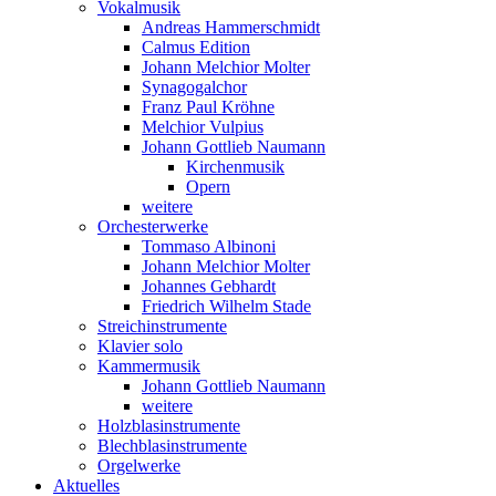
Vokalmusik
Andreas Hammerschmidt
Calmus Edition
Johann Melchior Molter
Synagogalchor
Franz Paul Kröhne
Melchior Vulpius
Johann Gottlieb Naumann
Kirchenmusik
Opern
weitere
Orchesterwerke
Tommaso Albinoni
Johann Melchior Molter
Johannes Gebhardt
Friedrich Wilhelm Stade
Streichinstrumente
Klavier solo
Kammermusik
Johann Gottlieb Naumann
weitere
Holzblasinstrumente
Blechblasinstrumente
Orgelwerke
Aktuelles