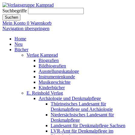
Suchbegriffe
Suchen
Mein Konto
0
Warenkorb
Navigation überspringen
Home
Neu
Bücher
Verlag Kamprad
Biografien
Bildbiografien
Ausstellungskataloge
Instrumentenkunde
Musikgeschichte
Kinderbücher
E. Reinhold Verlag
Archäologie und Denkmalpflege
Thüringisches Landesamt für
Denkmalpflege und Archäologie
Niedersächsisches Landesamt für
Denkmalpflege
Landesamt für Denkmalpflege Sachsen
LVR-Amt für Denkmalpflege im