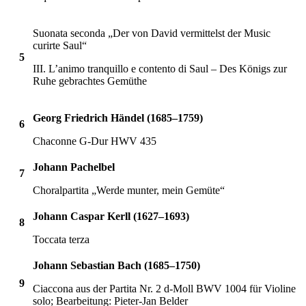
Suonata seconda „Der von David vermittelst der Music
curirte Saul“
5
III. L’animo tranquillo e contento di Saul – Des Königs zur
Ruhe gebrachtes Gemüthe
Georg Friedrich Händel (1685–1759)
6
Chaconne G-Dur HWV 435
Johann Pachelbel
7
Choralpartita „Werde munter, mein Gemüte“
Johann Caspar Kerll (1627–1693)
8
Toccata terza
Johann Sebastian Bach (1685–1750)
9
Ciaccona aus der Partita Nr. 2 d-Moll BWV 1004 für Violine
solo; Bearbeitung: Pieter-Jan Belder