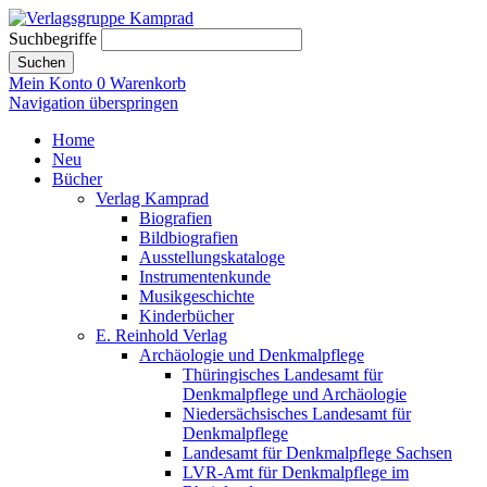
Suchbegriffe
Suchen
Mein Konto
0
Warenkorb
Navigation überspringen
Home
Neu
Bücher
Verlag Kamprad
Biografien
Bildbiografien
Ausstellungskataloge
Instrumentenkunde
Musikgeschichte
Kinderbücher
E. Reinhold Verlag
Archäologie und Denkmalpflege
Thüringisches Landesamt für
Denkmalpflege und Archäologie
Niedersächsisches Landesamt für
Denkmalpflege
Landesamt für Denkmalpflege Sachsen
LVR-Amt für Denkmalpflege im