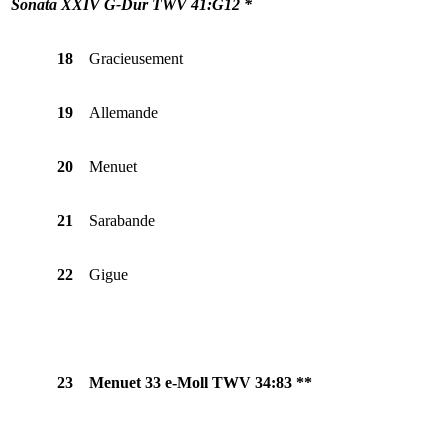
Sonata XXIV G-Dur TWV 41:G12 *
18
Gracieusement
19
Allemande
20
Menuet
21
Sarabande
22
Gigue
23
Menuet 33 e-Moll TWV 34:83 **