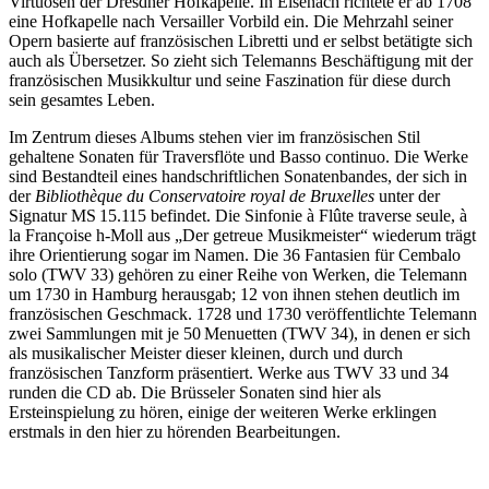
Virtuosen der Dresdner Hofkapelle. In Eisenach richtete er ab 1708
eine Hofkapelle nach Versailler Vorbild ein. Die Mehrzahl seiner
Opern basierte auf französischen Libretti und er selbst betätigte sich
auch als Übersetzer. So zieht sich Telemanns Beschäftigung mit der
französischen Musikkultur und seine Faszination für diese durch
sein gesamtes Leben.
Im Zentrum dieses Albums stehen vier im französischen Stil
gehaltene Sonaten für Traversflöte und Basso continuo. Die Werke
sind Bestandteil eines handschriftlichen Sonatenbandes, der sich in
der
Bibliothèque du Conservatoire royal de Bruxelles
unter der
Signatur MS 15.115 befindet. Die Sinfonie à Flûte traverse seule, à
la Françoise h-Moll aus „Der getreue Musikmeister“ wiederum trägt
ihre Orientierung sogar im Namen.
Die 36 Fantasien für Cembalo
solo (TWV 33) gehören zu einer Reihe von Werken, die Telemann
um 1730 in Hamburg herausgab; 12 von ihnen stehen deutlich im
französischen Geschmack. 1728 und 1730 veröffentlichte Telemann
zwei Sammlungen mit je 50 Menuetten (TWV 34), in denen er sich
als musikalischer Meister dieser kleinen, durch und durch
französischen Tanzform präsentiert. Werke aus TWV 33 und 34
runden die CD ab. Die Brüsseler Sonaten sind hier als
Ersteinspielung zu hören, einige der weiteren Werke erklingen
erstmals in den hier zu hörenden Bearbeitungen.