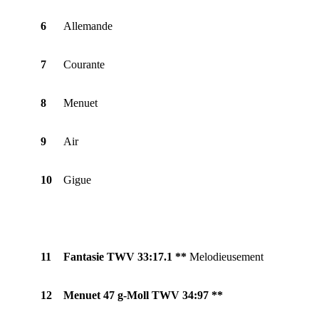
6
Allemande
7
Courante
8
Menuet
9
Air
10
Gigue
11
Fantasie TWV 33:17.1 **
Melodieusement
12
Menuet 47 g-Moll TWV 34:97 **