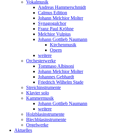
Vokalmusik
Andreas Hammerschmidt
Calmus Edition
Johann Melchior Molter
Synagogalchor
Franz Paul Kröhne
Melchior Vulpius
Johann Gottlieb Naumann
Kirchenmusik
Opern
weitere
Orchesterwerke
Tommaso Albinoni
Johann Melchior Molter
Johannes Gebhardt
Friedrich Wilhelm Stade
Streichinstrumente
Klavier solo
Kammermusik
Johann Gottlieb Naumann
weitere
Holzblasinstrumente
Blechblasinstrumente
Orgelwerke
Aktuelles