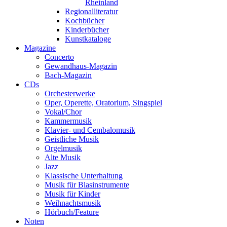
Rheinland
Regionalliteratur
Kochbücher
Kinderbücher
Kunstkataloge
Magazine
Concerto
Gewandhaus-Magazin
Bach-Magazin
CDs
Orchesterwerke
Oper, Operette, Oratorium, Singspiel
Vokal/Chor
Kammermusik
Klavier- und Cembalomusik
Geistliche Musik
Orgelmusik
Alte Musik
Jazz
Klassische Unterhaltung
Musik für Blasinstrumente
Musik für Kinder
Weihnachtsmusik
Hörbuch/Feature
Noten