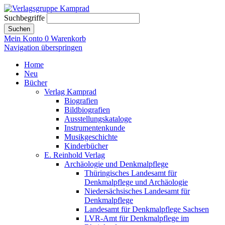
Suchbegriffe
Suchen
Mein Konto
0
Warenkorb
Navigation überspringen
Home
Neu
Bücher
Verlag Kamprad
Biografien
Bildbiografien
Ausstellungskataloge
Instrumentenkunde
Musikgeschichte
Kinderbücher
E. Reinhold Verlag
Archäologie und Denkmalpflege
Thüringisches Landesamt für
Denkmalpflege und Archäologie
Niedersächsisches Landesamt für
Denkmalpflege
Landesamt für Denkmalpflege Sachsen
LVR-Amt für Denkmalpflege im