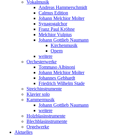
Vokalmusik
Andreas Hammerschmidt
Calmus Edition
Johann Melchior Molter
Synagogalchor
Franz Paul Kröhne
Melchior Vulpius
Johann Gottlieb Naumann
Kirchenmusik
Opern
weitere
Orchesterwerke
Tommaso Albinoni
Johann Melchior Molter
Johannes Gebhardt
Friedrich Wilhelm Stade
Streichinstrumente
Klavier solo
Kammermusik
Johann Gottlieb Naumann
weitere
Holzblasinstrumente
Blechblasinstrumente
Orgelwerke
Aktuelles