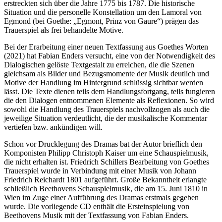
erstreckten sich über die Jahre 1775 bis 1787. Die historische
Situation und die personelle Konstellation um den Lamoral von
Egmond (bei Goethe: „Egmont, Prinz von Gaure“) prägen das
Trauerspiel als frei behandelte Motive.
Bei der Erarbeitung einer neuen Textfassung aus Goethes Worten
(2021) hat Fabian Enders versucht, eine von der Notwendigkeit des
Dialogischen gelöste Textgestalt zu erreichen, die die Szenen
gleichsam als Bilder und Bezugsmomente der Musik deutlich und
Motive der Handlung im Hintergrund schlüssig sichtbar werden
lässt. Die Texte dienen teils dem Handlungsfortgang, teils fungieren
die den Dialogen entnommenen Elemente als Reflexionen. So wird
sowohl die Handlung des Trauerspiels nachvollzogen als auch die
jeweilige Situation verdeutlicht, die der musikalische Kommentar
vertiefen bzw. ankündigen will.
Schon vor Drucklegung des Dramas bat der Autor brieflich den
Komponisten Philipp Christoph Kaiser um eine Schauspielmusik,
die nicht erhalten ist. Friedrich Schillers Bearbeitung von Goethes
Trauerspiel wurde in Verbindung mit einer Musik von Johann
Friedrich Reichardt 1801 aufgeführt. Große Bekanntheit erlangte
schließlich Beethovens Schauspielmusik, die am 15. Juni 1810 in
Wien im Zuge einer Aufführung des Dramas erstmals gegeben
wurde. Die vorliegende CD enthält die Ersteinspielung von
Beethovens Musik mit der Textfassung von Fabian Enders.