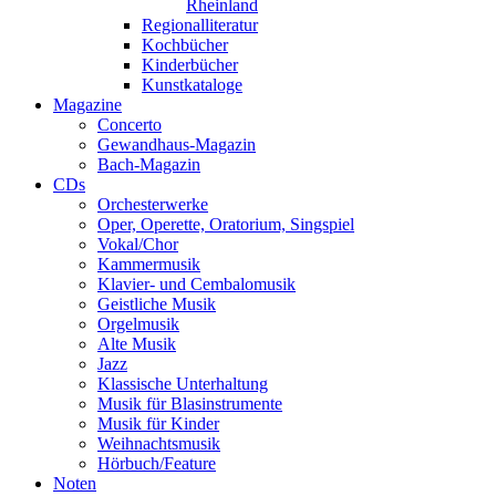
Rheinland
Regionalliteratur
Kochbücher
Kinderbücher
Kunstkataloge
Magazine
Concerto
Gewandhaus-Magazin
Bach-Magazin
CDs
Orchesterwerke
Oper, Operette, Oratorium, Singspiel
Vokal/Chor
Kammermusik
Klavier- und Cembalomusik
Geistliche Musik
Orgelmusik
Alte Musik
Jazz
Klassische Unterhaltung
Musik für Blasinstrumente
Musik für Kinder
Weihnachtsmusik
Hörbuch/Feature
Noten