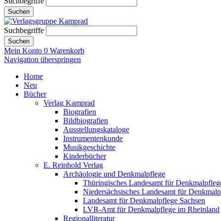
Suchbegriffe
Suchen
Suchbegriffe
Suchen
Mein Konto
0
Warenkorb
Navigation überspringen
Home
Neu
Bücher
Verlag Kamprad
Biografien
Bildbiografien
Ausstellungskataloge
Instrumentenkunde
Musikgeschichte
Kinderbücher
E. Reinhold Verlag
Archäologie und Denkmalpflege
Thüringisches Landesamt für Denkmalpfleg
Niedersächsisches Landesamt für Denkmalp
Landesamt für Denkmalpflege Sachsen
LVR-Amt für Denkmalpflege im Rheinland
Regionalliteratur