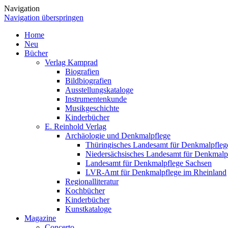
Navigation
Navigation überspringen
Home
Neu
Bücher
Verlag Kamprad
Biografien
Bildbiografien
Ausstellungskataloge
Instrumentenkunde
Musikgeschichte
Kinderbücher
E. Reinhold Verlag
Archäologie und Denkmalpflege
Thüringisches Landesamt für Denkmalpfleg
Niedersächsisches Landesamt für Denkmalp
Landesamt für Denkmalpflege Sachsen
LVR-Amt für Denkmalpflege im Rheinland
Regionalliteratur
Kochbücher
Kinderbücher
Kunstkataloge
Magazine
Concerto