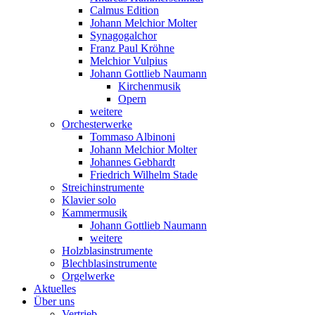
Calmus Edition
Johann Melchior Molter
Synagogalchor
Franz Paul Kröhne
Melchior Vulpius
Johann Gottlieb Naumann
Kirchenmusik
Opern
weitere
Orchesterwerke
Tommaso Albinoni
Johann Melchior Molter
Johannes Gebhardt
Friedrich Wilhelm Stade
Streichinstrumente
Klavier solo
Kammermusik
Johann Gottlieb Naumann
weitere
Holzblasinstrumente
Blechblasinstrumente
Orgelwerke
Aktuelles
Über uns
Vertrieb