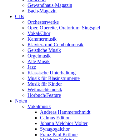
Gewandhaus-Magazin
Bach-Magazin
CDs
Orchesterwerke
Oper, Operette, Oratorium, Singspiel
Vokal/Chor
Kammermusik
Klavier- und Cembalomusik
Geistliche Musik
Orgelmusik
Alte Musik
Jazz
Klassische Unterhaltung
Musik für Blasinstrumente
Musik für Kinder
Weihnachtsmusik
Hörbuch/Feature
Noten
Vokalmusik
Andreas Hammerschmidt
Calmus Edition
Johann Melchior Molter
Synagogalchor
Franz Paul Kröhne