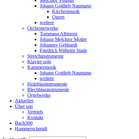
Melchior Vulpius
Johann Gottlieb Naumann
Kirchenmusik
Opern
weitere
Orchesterwerke
Tommaso Albinoni
Johann Melchior Molter
Johannes Gebhardt
Friedrich Wilhelm Stade
Streichinstrumente
Klavier solo
Kammermusik
Johann Gottlieb Naumann
weitere
Holzblasinstrumente
Blechblasinstrumente
Orgelwerke
Aktuelles
Über uns
Vertrieb
Kontakt
Bach300
Hammerschmidt