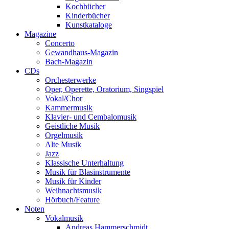
Kochbücher
Kinderbücher
Kunstkataloge
Magazine
Concerto
Gewandhaus-Magazin
Bach-Magazin
CDs
Orchesterwerke
Oper, Operette, Oratorium, Singspiel
Vokal/Chor
Kammermusik
Klavier- und Cembalomusik
Geistliche Musik
Orgelmusik
Alte Musik
Jazz
Klassische Unterhaltung
Musik für Blasinstrumente
Musik für Kinder
Weihnachtsmusik
Hörbuch/Feature
Noten
Vokalmusik
Andreas Hammerschmidt