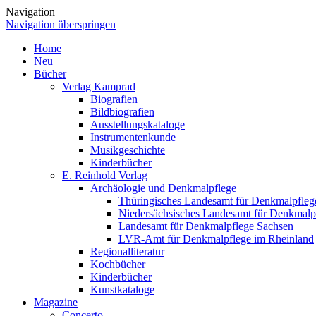
Navigation
Navigation überspringen
Home
Neu
Bücher
Verlag Kamprad
Biografien
Bildbiografien
Ausstellungskataloge
Instrumentenkunde
Musikgeschichte
Kinderbücher
E. Reinhold Verlag
Archäologie und Denkmalpflege
Thüringisches Landesamt für Denkmalpfleg
Niedersächsisches Landesamt für Denkmalp
Landesamt für Denkmalpflege Sachsen
LVR-Amt für Denkmalpflege im Rheinland
Regionalliteratur
Kochbücher
Kinderbücher
Kunstkataloge
Magazine
Concerto