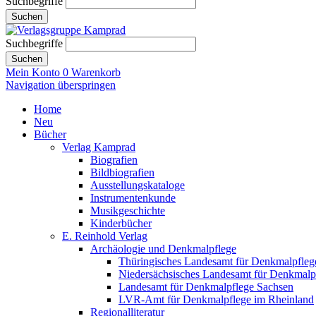
Suchbegriffe
Suchen
Suchbegriffe
Suchen
Mein Konto
0
Warenkorb
Navigation überspringen
Home
Neu
Bücher
Verlag Kamprad
Biografien
Bildbiografien
Ausstellungskataloge
Instrumentenkunde
Musikgeschichte
Kinderbücher
E. Reinhold Verlag
Archäologie und Denkmalpflege
Thüringisches Landesamt für Denkmalpfleg
Niedersächsisches Landesamt für Denkmalp
Landesamt für Denkmalpflege Sachsen
LVR-Amt für Denkmalpflege im Rheinland
Regionalliteratur