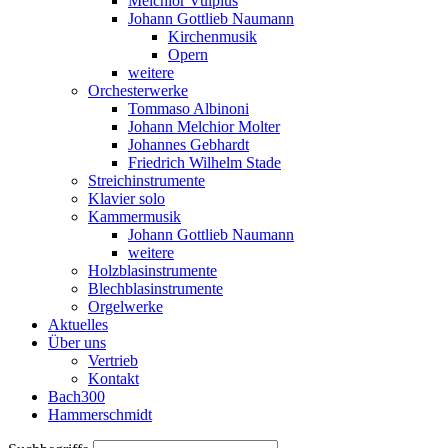
Melchior Vulpius
Johann Gottlieb Naumann
Kirchenmusik
Opern
weitere
Orchesterwerke
Tommaso Albinoni
Johann Melchior Molter
Johannes Gebhardt
Friedrich Wilhelm Stade
Streichinstrumente
Klavier solo
Kammermusik
Johann Gottlieb Naumann
weitere
Holzblasinstrumente
Blechblasinstrumente
Orgelwerke
Aktuelles
Über uns
Vertrieb
Kontakt
Bach300
Hammerschmidt