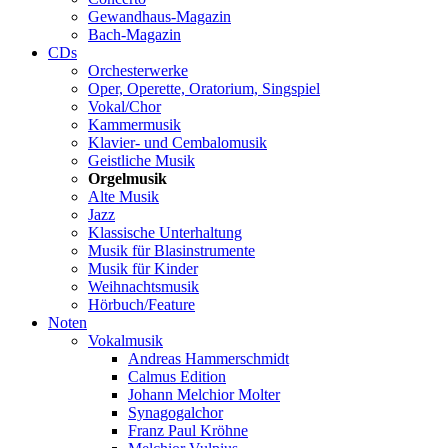
Gewandhaus-Magazin
Bach-Magazin
CDs
Orchesterwerke
Oper, Operette, Oratorium, Singspiel
Vokal/Chor
Kammermusik
Klavier- und Cembalomusik
Geistliche Musik
Orgelmusik
Alte Musik
Jazz
Klassische Unterhaltung
Musik für Blasinstrumente
Musik für Kinder
Weihnachtsmusik
Hörbuch/Feature
Noten
Vokalmusik
Andreas Hammerschmidt
Calmus Edition
Johann Melchior Molter
Synagogalchor
Franz Paul Kröhne