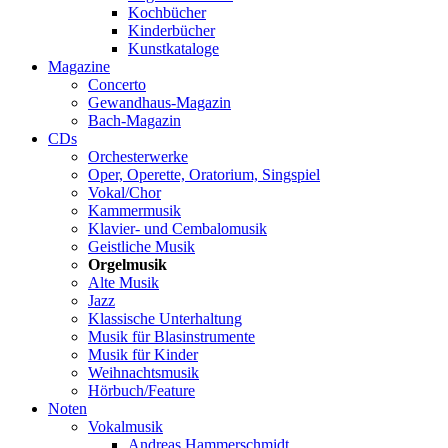
Kochbücher
Kinderbücher
Kunstkataloge
Magazine
Concerto
Gewandhaus-Magazin
Bach-Magazin
CDs
Orchesterwerke
Oper, Operette, Oratorium, Singspiel
Vokal/Chor
Kammermusik
Klavier- und Cembalomusik
Geistliche Musik
Orgelmusik
Alte Musik
Jazz
Klassische Unterhaltung
Musik für Blasinstrumente
Musik für Kinder
Weihnachtsmusik
Hörbuch/Feature
Noten
Vokalmusik
Andreas Hammerschmidt