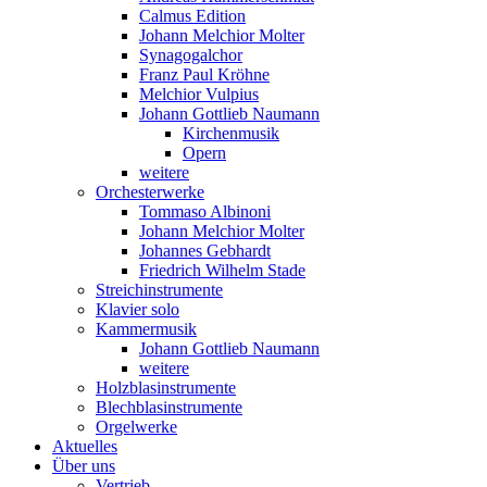
Calmus Edition
Johann Melchior Molter
Synagogalchor
Franz Paul Kröhne
Melchior Vulpius
Johann Gottlieb Naumann
Kirchenmusik
Opern
weitere
Orchesterwerke
Tommaso Albinoni
Johann Melchior Molter
Johannes Gebhardt
Friedrich Wilhelm Stade
Streichinstrumente
Klavier solo
Kammermusik
Johann Gottlieb Naumann
weitere
Holzblasinstrumente
Blechblasinstrumente
Orgelwerke
Aktuelles
Über uns
Vertrieb