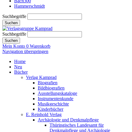
Bach300
Hammerschmidt
Suchbegriffe
Suchen
Suchbegriffe
Suchen
Mein Konto
0
Warenkorb
Navigation überspringen
Home
Neu
Bücher
Verlag Kamprad
Biografien
Bildbiografien
Ausstellungskataloge
Instrumentenkunde
Musikgeschichte
Kinderbücher
E. Reinhold Verlag
Archäologie und Denkmalpflege
Thüringisches Landesamt für
Denkmalpflege und Archäologie