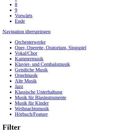
8
9
Vorwärts
Ende
Navigation überspringen
Orchesterwerke
Oper, Operette, Oratorium, Singspiel
Vokal/Chor
Kammermusik
Klavier- und Cembalomusik
Geistliche Musik
Orgelmusik
Alte Musik
Jazz
Klassische Unterhaltung
Musik für Blasinstrumente
Musik für Kinder
Weihnachtsmusik
Hörbuch/Feature
Filter