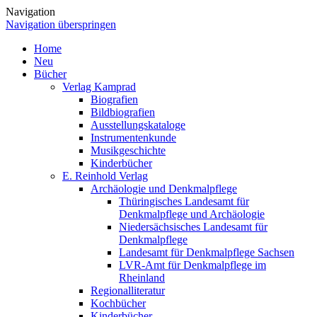
Navigation
Navigation überspringen
Home
Neu
Bücher
Verlag Kamprad
Biografien
Bildbiografien
Ausstellungskataloge
Instrumentenkunde
Musikgeschichte
Kinderbücher
E. Reinhold Verlag
Archäologie und Denkmalpflege
Thüringisches Landesamt für
Denkmalpflege und Archäologie
Niedersächsisches Landesamt für
Denkmalpflege
Landesamt für Denkmalpflege Sachsen
LVR-Amt für Denkmalpflege im
Rheinland
Regionalliteratur
Kochbücher
Kinderbücher