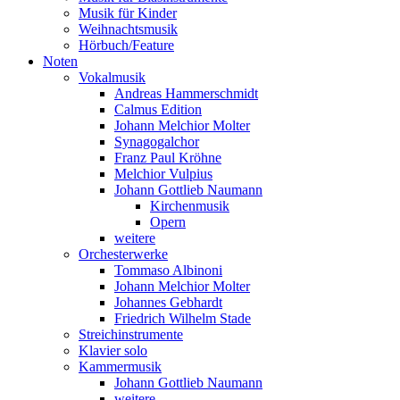
Musik für Kinder
Weihnachtsmusik
Hörbuch/Feature
Noten
Vokalmusik
Andreas Hammerschmidt
Calmus Edition
Johann Melchior Molter
Synagogalchor
Franz Paul Kröhne
Melchior Vulpius
Johann Gottlieb Naumann
Kirchenmusik
Opern
weitere
Orchesterwerke
Tommaso Albinoni
Johann Melchior Molter
Johannes Gebhardt
Friedrich Wilhelm Stade
Streichinstrumente
Klavier solo
Kammermusik
Johann Gottlieb Naumann
weitere