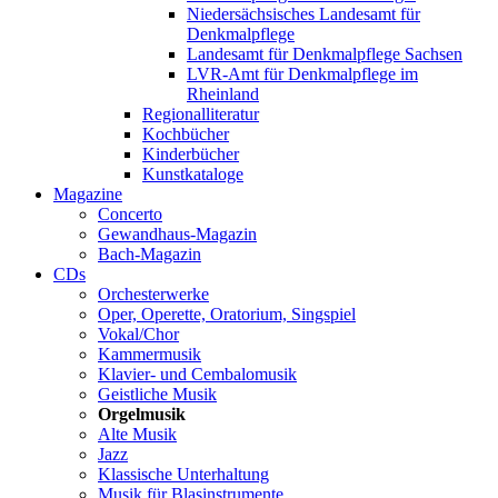
Niedersächsisches Landesamt für
Denkmalpflege
Landesamt für Denkmalpflege Sachsen
LVR-Amt für Denkmalpflege im
Rheinland
Regionalliteratur
Kochbücher
Kinderbücher
Kunstkataloge
Magazine
Concerto
Gewandhaus-Magazin
Bach-Magazin
CDs
Orchesterwerke
Oper, Operette, Oratorium, Singspiel
Vokal/Chor
Kammermusik
Klavier- und Cembalomusik
Geistliche Musik
Orgelmusik
Alte Musik
Jazz
Klassische Unterhaltung
Musik für Blasinstrumente