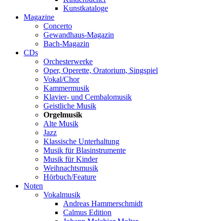
Kunstkataloge
Magazine
Concerto
Gewandhaus-Magazin
Bach-Magazin
CDs
Orchesterwerke
Oper, Operette, Oratorium, Singspiel
Vokal/Chor
Kammermusik
Klavier- und Cembalomusik
Geistliche Musik
Orgelmusik
Alte Musik
Jazz
Klassische Unterhaltung
Musik für Blasinstrumente
Musik für Kinder
Weihnachtsmusik
Hörbuch/Feature
Noten
Vokalmusik
Andreas Hammerschmidt
Calmus Edition