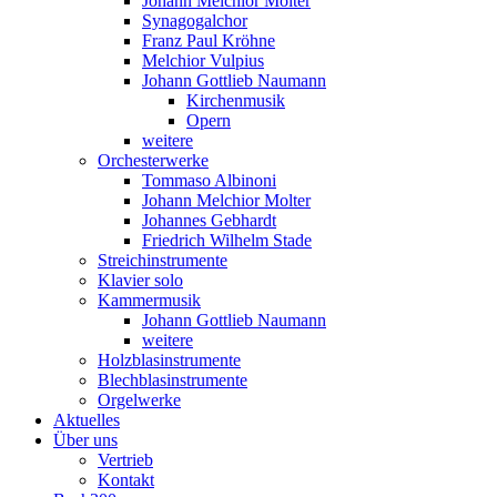
Johann Melchior Molter
Synagogalchor
Franz Paul Kröhne
Melchior Vulpius
Johann Gottlieb Naumann
Kirchenmusik
Opern
weitere
Orchesterwerke
Tommaso Albinoni
Johann Melchior Molter
Johannes Gebhardt
Friedrich Wilhelm Stade
Streichinstrumente
Klavier solo
Kammermusik
Johann Gottlieb Naumann
weitere
Holzblasinstrumente
Blechblasinstrumente
Orgelwerke
Aktuelles
Über uns
Vertrieb
Kontakt