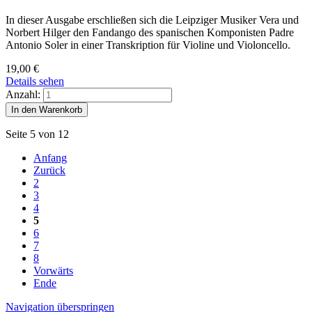
In dieser Ausgabe erschließen sich die Leipziger Musiker Vera und
Norbert Hilger den Fandango des spanischen Komponisten Padre
Antonio Soler in einer Transkription für Violine und Violoncello.
19,00
€
Details sehen
Anzahl:
Seite 5 von 12
Anfang
Zurück
2
3
4
5
6
7
8
Vorwärts
Ende
Navigation überspringen