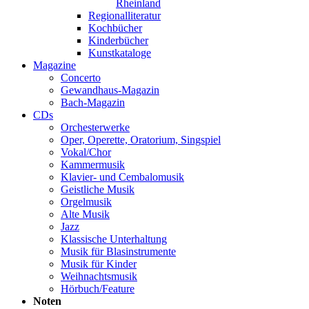
Rheinland
Regionalliteratur
Kochbücher
Kinderbücher
Kunstkataloge
Magazine
Concerto
Gewandhaus-Magazin
Bach-Magazin
CDs
Orchesterwerke
Oper, Operette, Oratorium, Singspiel
Vokal/Chor
Kammermusik
Klavier- und Cembalomusik
Geistliche Musik
Orgelmusik
Alte Musik
Jazz
Klassische Unterhaltung
Musik für Blasinstrumente
Musik für Kinder
Weihnachtsmusik
Hörbuch/Feature
Noten