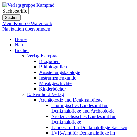
Suchbegriffe
Suchen
Mein Konto
0
Warenkorb
Navigation überspringen
Home
Neu
Bücher
Verlag Kamprad
Biografien
Bildbiografien
Ausstellungskataloge
Instrumentenkunde
Musikgeschichte
Kinderbücher
E. Reinhold Verlag
Archäologie und Denkmalpflege
Thüringisches Landesamt für
Denkmalpflege und Archäologie
Niedersächsisches Landesamt für
Denkmalpflege
Landesamt für Denkmalpflege Sachsen
LVR-Amt für Denkmalpflege im