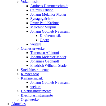
Vokalmusik
Andreas Hammerschmidt
Calmus Edition
Johann Melchior Molter
Synagogalchor
Franz Paul Kröhne
Melchior Vulpius
Johann Gottlieb Naumann
Kirchenmusik
Opern
weitere
Orchesterwerke
Tommaso Albinoni
Johann Melchior Molter
Johannes Gebhardt
Friedrich Wilhelm Stade
Streichinstrumente
Klavier solo
Kammermusik
Johann Gottlieb Naumann
weitere
Holzblasinstrumente
Blechblasinstrumente
Orgelwerke
Aktuelles