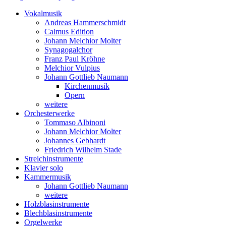
Vokalmusik
Andreas Hammerschmidt
Calmus Edition
Johann Melchior Molter
Synagogalchor
Franz Paul Kröhne
Melchior Vulpius
Johann Gottlieb Naumann
Kirchenmusik
Opern
weitere
Orchesterwerke
Tommaso Albinoni
Johann Melchior Molter
Johannes Gebhardt
Friedrich Wilhelm Stade
Streichinstrumente
Klavier solo
Kammermusik
Johann Gottlieb Naumann
weitere
Holzblasinstrumente
Blechblasinstrumente
Orgelwerke