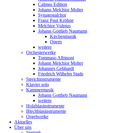
Calmus Edition
Johann Melchior Molter
Synagogalchor
Franz Paul Kröhne
Melchior Vulpius
Johann Gottlieb Naumann
Kirchenmusik
Opern
weitere
Orchesterwerke
Tommaso Albinoni
Johann Melchior Molter
Johannes Gebhardt
Friedrich Wilhelm Stade
Streichinstrumente
Klavier solo
Kammermusik
Johann Gottlieb Naumann
weitere
Holzblasinstrumente
Blechblasinstrumente
Orgelwerke
Aktuelles
Über uns
Vertrieb