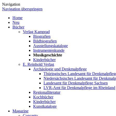
Navigation
Navigation überspringen
Home
Neu
Bücher
Verlag Kamprad
Biografien
Bildbiografien
Ausstellungskataloge
Instrumentenkunde
Musikgeschichte
Kinderbücher
E. Reinhold Verlag
Archäologie und Denkmalpflege
Thüringisches Landesamt für Denkmalpfleg
Niedersächsisches Landesamt für Denkmalp
Landesamt für Denkmalpflege Sachsen
LVR-Amt für Denkmalpflege im Rheinland
Regionalliteratur
Kochbücher
Kinderbücher
Kunstkataloge
Magazine
Concerto