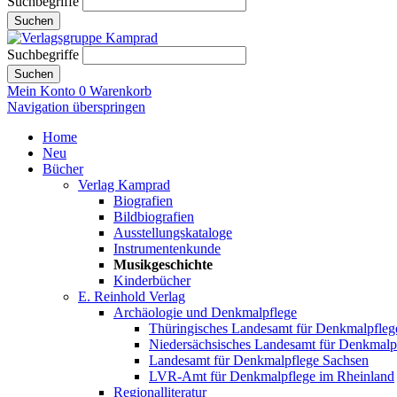
Suchbegriffe
Suchen
Suchbegriffe
Suchen
Mein Konto
0
Warenkorb
Navigation überspringen
Home
Neu
Bücher
Verlag Kamprad
Biografien
Bildbiografien
Ausstellungskataloge
Instrumentenkunde
Musikgeschichte
Kinderbücher
E. Reinhold Verlag
Archäologie und Denkmalpflege
Thüringisches Landesamt für Denkmalpfleg
Niedersächsisches Landesamt für Denkmalp
Landesamt für Denkmalpflege Sachsen
LVR-Amt für Denkmalpflege im Rheinland
Regionalliteratur