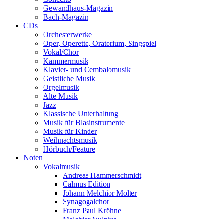
Gewandhaus-Magazin
Bach-Magazin
CDs
Orchesterwerke
Oper, Operette, Oratorium, Singspiel
Vokal/Chor
Kammermusik
Klavier- und Cembalomusik
Geistliche Musik
Orgelmusik
Alte Musik
Jazz
Klassische Unterhaltung
Musik für Blasinstrumente
Musik für Kinder
Weihnachtsmusik
Hörbuch/Feature
Noten
Vokalmusik
Andreas Hammerschmidt
Calmus Edition
Johann Melchior Molter
Synagogalchor
Franz Paul Kröhne