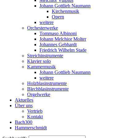
Melchior Vulpius
Johann Gottlieb Naumann
Kirchenmusik
Opern
weitere
Orchesterwerke
Tommaso Albinoni
Johann Melchior Molter
Johannes Gebhardt
Friedrich Wilhelm Stade
Streichinstrumente
Klavier solo
Kammermusik
Johann Gottlieb Naumann
weitere
Holzblasinstrumente
Blechblasinstrumente
Orgelwerke
Aktuelles
Über uns
Vertrieb
Kontakt
Bach300
Hammerschmidt