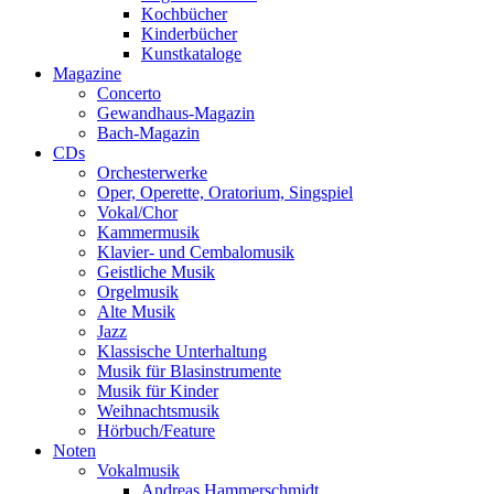
Kochbücher
Kinderbücher
Kunstkataloge
Magazine
Concerto
Gewandhaus-Magazin
Bach-Magazin
CDs
Orchesterwerke
Oper, Operette, Oratorium, Singspiel
Vokal/Chor
Kammermusik
Klavier- und Cembalomusik
Geistliche Musik
Orgelmusik
Alte Musik
Jazz
Klassische Unterhaltung
Musik für Blasinstrumente
Musik für Kinder
Weihnachtsmusik
Hörbuch/Feature
Noten
Vokalmusik
Andreas Hammerschmidt