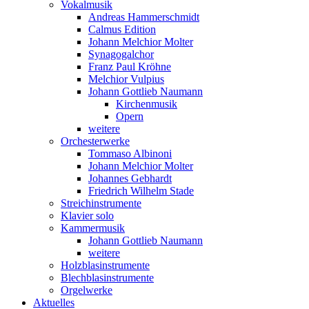
Vokalmusik
Andreas Hammerschmidt
Calmus Edition
Johann Melchior Molter
Synagogalchor
Franz Paul Kröhne
Melchior Vulpius
Johann Gottlieb Naumann
Kirchenmusik
Opern
weitere
Orchesterwerke
Tommaso Albinoni
Johann Melchior Molter
Johannes Gebhardt
Friedrich Wilhelm Stade
Streichinstrumente
Klavier solo
Kammermusik
Johann Gottlieb Naumann
weitere
Holzblasinstrumente
Blechblasinstrumente
Orgelwerke
Aktuelles