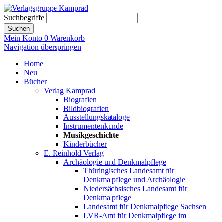
Suchbegriffe
Suchen
Mein Konto
0
Warenkorb
Navigation überspringen
Home
Neu
Bücher
Verlag Kamprad
Biografien
Bildbiografien
Ausstellungskataloge
Instrumentenkunde
Musikgeschichte
Kinderbücher
E. Reinhold Verlag
Archäologie und Denkmalpflege
Thüringisches Landesamt für
Denkmalpflege und Archäologie
Niedersächsisches Landesamt für
Denkmalpflege
Landesamt für Denkmalpflege Sachsen
LVR-Amt für Denkmalpflege im