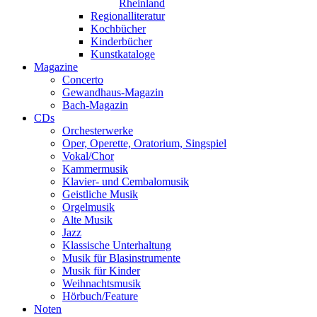
Rheinland
Regionalliteratur
Kochbücher
Kinderbücher
Kunstkataloge
Magazine
Concerto
Gewandhaus-Magazin
Bach-Magazin
CDs
Orchesterwerke
Oper, Operette, Oratorium, Singspiel
Vokal/Chor
Kammermusik
Klavier- und Cembalomusik
Geistliche Musik
Orgelmusik
Alte Musik
Jazz
Klassische Unterhaltung
Musik für Blasinstrumente
Musik für Kinder
Weihnachtsmusik
Hörbuch/Feature
Noten