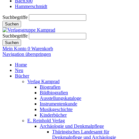
Bach300
Hammerschmidt
Suchbegriffe
Suchen
Suchbegriffe
Suchen
Mein Konto
0
Warenkorb
Navigation überspringen
Home
Neu
Bücher
Verlag Kamprad
Biografien
Bildbiografien
Ausstellungskataloge
Instrumentenkunde
Musikgeschichte
Kinderbücher
E. Reinhold Verlag
Archäologie und Denkmalpflege
Thüringisches Landesamt für
Denkmalpflege und Archäologie