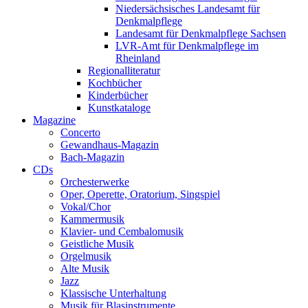
Niedersächsisches Landesamt für
Denkmalpflege
Landesamt für Denkmalpflege Sachsen
LVR-Amt für Denkmalpflege im
Rheinland
Regionalliteratur
Kochbücher
Kinderbücher
Kunstkataloge
Magazine
Concerto
Gewandhaus-Magazin
Bach-Magazin
CDs
Orchesterwerke
Oper, Operette, Oratorium, Singspiel
Vokal/Chor
Kammermusik
Klavier- und Cembalomusik
Geistliche Musik
Orgelmusik
Alte Musik
Jazz
Klassische Unterhaltung
Musik für Blasinstrumente