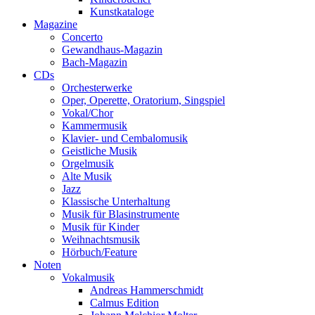
Kunstkataloge
Magazine
Concerto
Gewandhaus-Magazin
Bach-Magazin
CDs
Orchesterwerke
Oper, Operette, Oratorium, Singspiel
Vokal/Chor
Kammermusik
Klavier- und Cembalomusik
Geistliche Musik
Orgelmusik
Alte Musik
Jazz
Klassische Unterhaltung
Musik für Blasinstrumente
Musik für Kinder
Weihnachtsmusik
Hörbuch/Feature
Noten
Vokalmusik
Andreas Hammerschmidt
Calmus Edition