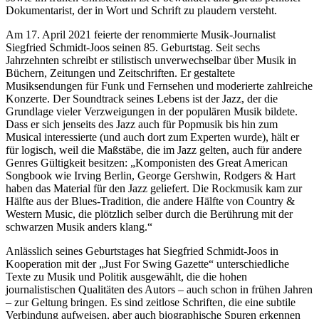
Dokumentarist, der in Wort und Schrift zu plaudern versteht.
Am 17. April 2021 feierte der renommierte Musik-Journalist
Siegfried Schmidt-Joos seinen 85. Geburtstag. Seit sechs
Jahrzehnten schreibt er stilistisch unverwechselbar über Musik in
Büchern, Zeitungen und Zeitschriften. Er gestaltete
Musiksendungen für Funk und Fernsehen und moderierte zahlreiche
Konzerte. Der Soundtrack seines Lebens ist der Jazz, der die
Grundlage vieler Verzweigungen in der populären Musik bildete.
Dass er sich jenseits des Jazz auch für Popmusik bis hin zum
Musical interessierte (und auch dort zum Experten wurde), hält er
für logisch, weil die Maßstäbe, die im Jazz gelten, auch für andere
Genres Gültigkeit besitzen: „Komponisten des Great American
Songbook wie Irving Berlin, George Gershwin, Rodgers & Hart
haben das Material für den Jazz geliefert. Die Rockmusik kam zur
Hälfte aus der Blues-Tradition, die andere Hälfte von Country &
Western Music, die plötzlich selber durch die Berührung mit der
schwarzen Musik anders klang.“
Anlässlich seines Geburtstages hat Siegfried Schmidt-Joos in
Kooperation mit der „Just For Swing Gazette“ unterschiedliche
Texte zu Musik und Politik ausgewählt, die die hohen
journalistischen Qualitäten des Autors – auch schon in frühen Jahren
– zur Geltung bringen. Es sind zeitlose Schriften, die eine subtile
Verbindung aufweisen, aber auch biographische Spuren erkennen