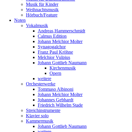
Musik für Kinder
Weihnachtsmusik
Hörbuch/Feature
Noten
Vokalmusik
Andreas Hammerschmidt
Calmus Edition
Johann Melchior Molter
Synagogalchor
Franz Paul Kröhne
Melchior Vulpius
Johann Gottlieb Naumann
Kirchenmusik
Opern
weitere
Orchesterwerke
Tommaso Albinoni
Johann Melchior Molter
Johannes Gebhardt
Friedrich Wilhelm Stade
Streichinstrumente
Klavier solo
Kammermusik
Johann Gottlieb Naumann
weitere