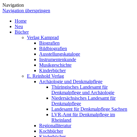
Navigation
Navigation überspringen
Home
Neu
Bücher
Verlag Kamprad
Biografien
Bildbiografien
Ausstellungskataloge
Instrumentenkunde
Musikgeschichte
Kinderbücher
E. Reinhold Verlag
Archäologie und Denkmalpflege
Thüringisches Landesamt für
Denkmalpflege und Archäologie
Niedersächsisches Landesamt für
Denkmalpflege
Landesamt für Denkmalpflege Sachsen
LVR-Amt für Denkmalpflege im
Rheinland
Regionalliteratur
Kochbücher
Kinderbücher