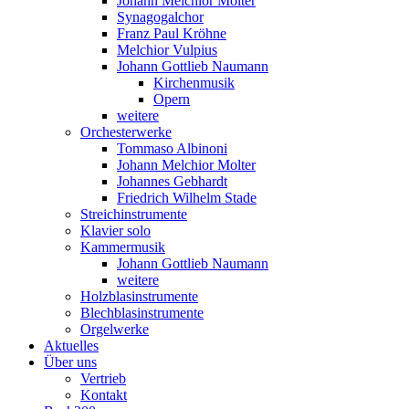
Johann Melchior Molter
Synagogalchor
Franz Paul Kröhne
Melchior Vulpius
Johann Gottlieb Naumann
Kirchenmusik
Opern
weitere
Orchesterwerke
Tommaso Albinoni
Johann Melchior Molter
Johannes Gebhardt
Friedrich Wilhelm Stade
Streichinstrumente
Klavier solo
Kammermusik
Johann Gottlieb Naumann
weitere
Holzblasinstrumente
Blechblasinstrumente
Orgelwerke
Aktuelles
Über uns
Vertrieb
Kontakt