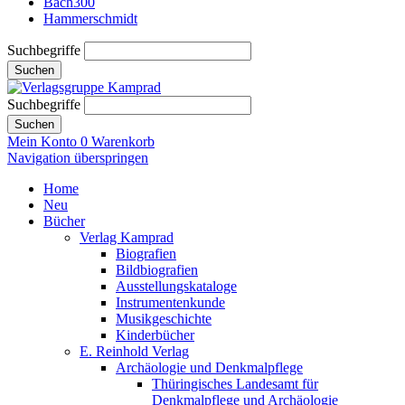
Bach300
Hammerschmidt
Suchbegriffe
Suchen
Suchbegriffe
Suchen
Mein Konto
0
Warenkorb
Navigation überspringen
Home
Neu
Bücher
Verlag Kamprad
Biografien
Bildbiografien
Ausstellungskataloge
Instrumentenkunde
Musikgeschichte
Kinderbücher
E. Reinhold Verlag
Archäologie und Denkmalpflege
Thüringisches Landesamt für
Denkmalpflege und Archäologie