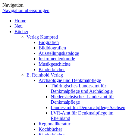
Navigation
Navigation überspringen
Home
Neu
Bücher
Verlag Kamprad
Biografien
Bildbiografien
Ausstellungskataloge
Instrumentenkunde
Musikgeschichte
Kinderbücher
E. Reinhold Verlag
Archäologie und Denkmalpflege
Thüringisches Landesamt für
Denkmalpflege und Archäologie
Niedersächsisches Landesamt für
Denkmalpflege
Landesamt für Denkmalpflege Sachsen
LVR-Amt für Denkmalpflege im
Rheinland
Regionalliteratur
Kochbücher
Kinderbücher