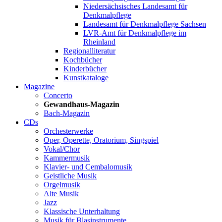
Niedersächsisches Landesamt für
Denkmalpflege
Landesamt für Denkmalpflege Sachsen
LVR-Amt für Denkmalpflege im
Rheinland
Regionalliteratur
Kochbücher
Kinderbücher
Kunstkataloge
Magazine
Concerto
Gewandhaus-Magazin
Bach-Magazin
CDs
Orchesterwerke
Oper, Operette, Oratorium, Singspiel
Vokal/Chor
Kammermusik
Klavier- und Cembalomusik
Geistliche Musik
Orgelmusik
Alte Musik
Jazz
Klassische Unterhaltung
Musik für Blasinstrumente