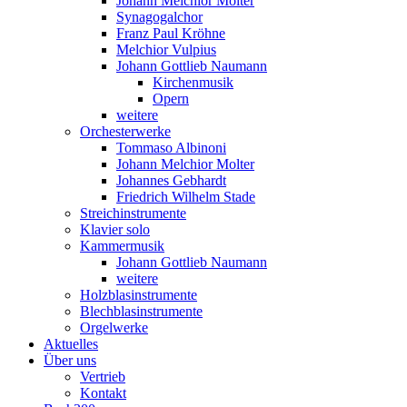
Johann Melchior Molter
Synagogalchor
Franz Paul Kröhne
Melchior Vulpius
Johann Gottlieb Naumann
Kirchenmusik
Opern
weitere
Orchesterwerke
Tommaso Albinoni
Johann Melchior Molter
Johannes Gebhardt
Friedrich Wilhelm Stade
Streichinstrumente
Klavier solo
Kammermusik
Johann Gottlieb Naumann
weitere
Holzblasinstrumente
Blechblasinstrumente
Orgelwerke
Aktuelles
Über uns
Vertrieb
Kontakt