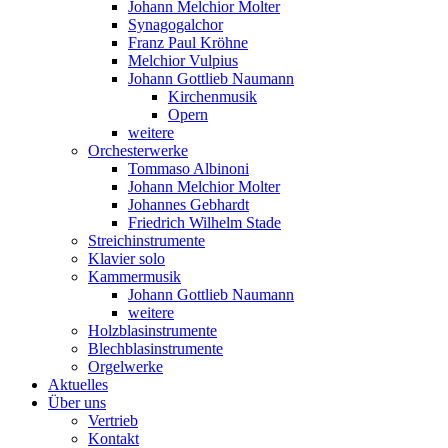
Johann Melchior Molter
Synagogalchor
Franz Paul Kröhne
Melchior Vulpius
Johann Gottlieb Naumann
Kirchenmusik
Opern
weitere
Orchesterwerke
Tommaso Albinoni
Johann Melchior Molter
Johannes Gebhardt
Friedrich Wilhelm Stade
Streichinstrumente
Klavier solo
Kammermusik
Johann Gottlieb Naumann
weitere
Holzblasinstrumente
Blechblasinstrumente
Orgelwerke
Aktuelles
Über uns
Vertrieb
Kontakt