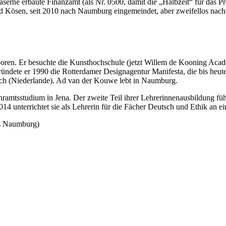
aserne erbaute Finanzamt (als Nr. 0500, damit die „Halbzeit“ für das 
 Kösen, seit 2010 nach Naumburg eingemeindet, aber zweifellos nach 
ren. Er besuchte die Kunsthochschule (jetzt Willem de Kooning Acade
ete er 1990 die Rotterdamer Designagentur Manifesta, die bis heute 
ch (Niederlande). Ad van der Kouwe lebt in Naumburg.
ramtsstudium in Jena. Der zweite Teil ihrer Lehrerinnenausbildung fü
2014 unterrichtet sie als Lehrerin für die Fächer Deutsch und Ethik an
ts Naumburg)