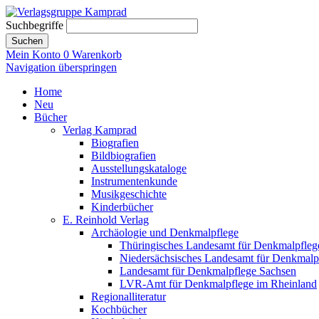
Suchbegriffe
Suchen
Mein Konto
0
Warenkorb
Navigation überspringen
Home
Neu
Bücher
Verlag Kamprad
Biografien
Bildbiografien
Ausstellungskataloge
Instrumentenkunde
Musikgeschichte
Kinderbücher
E. Reinhold Verlag
Archäologie und Denkmalpflege
Thüringisches Landesamt für Denkmalpfleg
Niedersächsisches Landesamt für Denkmalp
Landesamt für Denkmalpflege Sachsen
LVR-Amt für Denkmalpflege im Rheinland
Regionalliteratur
Kochbücher