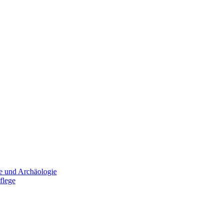
e und Archäologie
flege