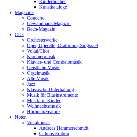
Kinderbücher
Kunstkataloge
Magazine
Concerto
Gewandhaus-Magazin
Bach-Magazin
CDs
Orchesterwerke
Oper, Operette, Oratorium, Singspiel
Vokal/Chor
Kammermusik
Klavier- und Cembalomusik
Geistliche Musik
Orgelmusik
Alte Musik
Jazz
Klassische Unterhaltung
Musik für Blasinstrumente
Musik für Kinder
Weihnachtsmusik
Hörbuch/Feature
Noten
Vokalmusik
Andreas Hammerschmidt
Calmus Edition