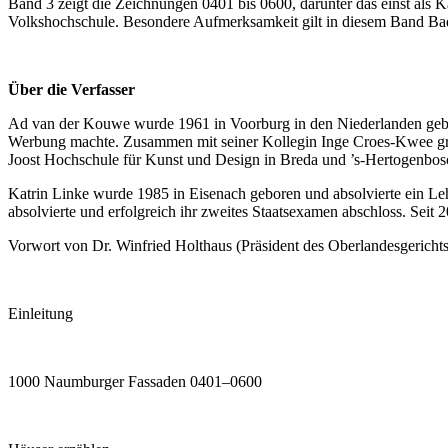
Band 3 zeigt die Zeichnungen 0401 bis 0600, darunter das einst als K
Volkshochschule. Besondere Aufmerksamkeit gilt in diesem Band Bad
Über die Verfasser
Ad van der Kouwe wurde 1961 in Voorburg in den Niederlanden gebo
Werbung machte. Zusammen mit seiner Kollegin Inge Croes-Kwee gründ
Joost Hochschule für Kunst und Design in Breda und ’s-Hertogenbos
Katrin Linke wurde 1985 in Eisenach geboren und absolvierte ein Leh
absolvierte und erfolgreich ihr zweites Staatsexamen abschloss. Seit 
Vorwort von Dr. Winfried Holthaus (Präsident des Oberlandesgerich
Einleitung
1000 Naumburger Fassaden 0401–0600