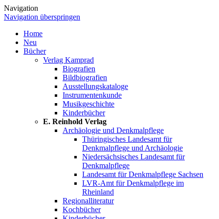
Navigation
Navigation überspringen
Home
Neu
Bücher
Verlag Kamprad
Biografien
Bildbiografien
Ausstellungskataloge
Instrumentenkunde
Musikgeschichte
Kinderbücher
E. Reinhold Verlag
Archäologie und Denkmalpflege
Thüringisches Landesamt für
Denkmalpflege und Archäologie
Niedersächsisches Landesamt für
Denkmalpflege
Landesamt für Denkmalpflege Sachsen
LVR-Amt für Denkmalpflege im
Rheinland
Regionalliteratur
Kochbücher
Kinderbücher