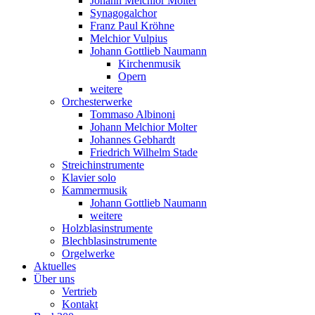
Johann Melchior Molter
Synagogalchor
Franz Paul Kröhne
Melchior Vulpius
Johann Gottlieb Naumann
Kirchenmusik
Opern
weitere
Orchesterwerke
Tommaso Albinoni
Johann Melchior Molter
Johannes Gebhardt
Friedrich Wilhelm Stade
Streichinstrumente
Klavier solo
Kammermusik
Johann Gottlieb Naumann
weitere
Holzblasinstrumente
Blechblasinstrumente
Orgelwerke
Aktuelles
Über uns
Vertrieb
Kontakt