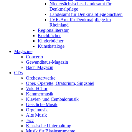
Niedersächsisches Landesamt für
Denkmalpflege
Landesamt für Denkmalpflege Sachsen
LVR-Amt für Denkmalpflege im
Rheinland
Regionalliteratur
Kochbücher
Kinderbücher
Kunstkataloge
Magazine
Concerto
Gewandhaus-Magazin
Bach-Magazin
CDs
Orchesterwerke
Oper, Operette, Oratorium, Singspiel
Vokal/Chor
Kammermusik
Klavier- und Cembalomusik
Geistliche Musik
Orgelmusik
Alte Musik
Jazz
Klassische Unterhaltung
Musik für Blasinstrumente