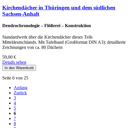
Kirchendächer in Thüringen und dem südlichen
Sachsen-Anhalt
Dendrochronologie – Flößerei – Konstruktion
Standardwerk über die Kirchendächer dieses Teils
Mitteldeutschlands. Mit Tafelband (Großformat DIN A3): detaillierte
Zeichnungen von ca. 80 Dächern
59,00
€
Details sehen
Seite 6 von 25
Anfang
Zurück
3
4
5
6
7
8