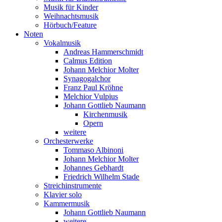
Musik für Kinder
Weihnachtsmusik
Hörbuch/Feature
Noten
Vokalmusik
Andreas Hammerschmidt
Calmus Edition
Johann Melchior Molter
Synagogalchor
Franz Paul Kröhne
Melchior Vulpius
Johann Gottlieb Naumann
Kirchenmusik
Opern
weitere
Orchesterwerke
Tommaso Albinoni
Johann Melchior Molter
Johannes Gebhardt
Friedrich Wilhelm Stade
Streichinstrumente
Klavier solo
Kammermusik
Johann Gottlieb Naumann
weitere