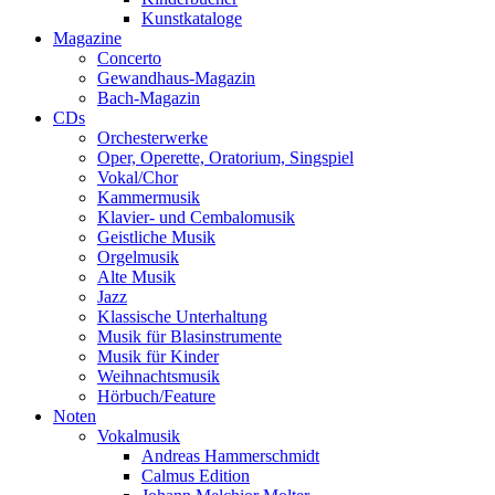
Kunstkataloge
Magazine
Concerto
Gewandhaus-Magazin
Bach-Magazin
CDs
Orchesterwerke
Oper, Operette, Oratorium, Singspiel
Vokal/Chor
Kammermusik
Klavier- und Cembalomusik
Geistliche Musik
Orgelmusik
Alte Musik
Jazz
Klassische Unterhaltung
Musik für Blasinstrumente
Musik für Kinder
Weihnachtsmusik
Hörbuch/Feature
Noten
Vokalmusik
Andreas Hammerschmidt
Calmus Edition