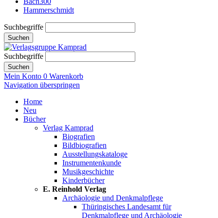
Bach300
Hammerschmidt
Suchbegriffe
Suchen
Suchbegriffe
Suchen
Mein Konto
0
Warenkorb
Navigation überspringen
Home
Neu
Bücher
Verlag Kamprad
Biografien
Bildbiografien
Ausstellungskataloge
Instrumentenkunde
Musikgeschichte
Kinderbücher
E. Reinhold Verlag
Archäologie und Denkmalpflege
Thüringisches Landesamt für
Denkmalpflege und Archäologie