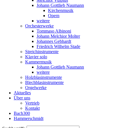
Melchior Vulpius
Johann Gottlieb Naumann
Kirchenmusik
Opern
weitere
Orchesterwerke
Tommaso Albinoni
Johann Melchior Molter
Johannes Gebhardt
Friedrich Wilhelm Stade
Streichinstrumente
Klavier solo
Kammermusik
Johann Gottlieb Naumann
weitere
Holzblasinstrumente
Blechblasinstrumente
Orgelwerke
Aktuelles
Über uns
Vertrieb
Kontakt
Bach300
Hammerschmidt