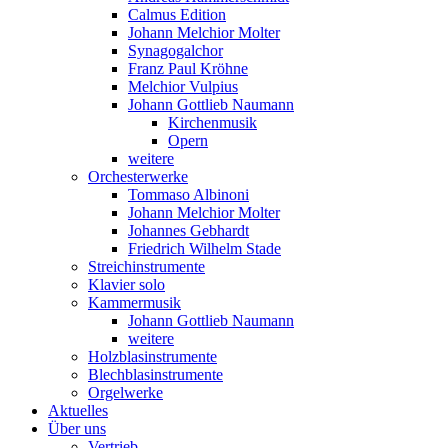
Calmus Edition
Johann Melchior Molter
Synagogalchor
Franz Paul Kröhne
Melchior Vulpius
Johann Gottlieb Naumann
Kirchenmusik
Opern
weitere
Orchesterwerke
Tommaso Albinoni
Johann Melchior Molter
Johannes Gebhardt
Friedrich Wilhelm Stade
Streichinstrumente
Klavier solo
Kammermusik
Johann Gottlieb Naumann
weitere
Holzblasinstrumente
Blechblasinstrumente
Orgelwerke
Aktuelles
Über uns
Vertrieb