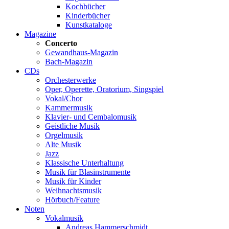
Kochbücher
Kinderbücher
Kunstkataloge
Magazine
Concerto
Gewandhaus-Magazin
Bach-Magazin
CDs
Orchesterwerke
Oper, Operette, Oratorium, Singspiel
Vokal/Chor
Kammermusik
Klavier- und Cembalomusik
Geistliche Musik
Orgelmusik
Alte Musik
Jazz
Klassische Unterhaltung
Musik für Blasinstrumente
Musik für Kinder
Weihnachtsmusik
Hörbuch/Feature
Noten
Vokalmusik
Andreas Hammerschmidt