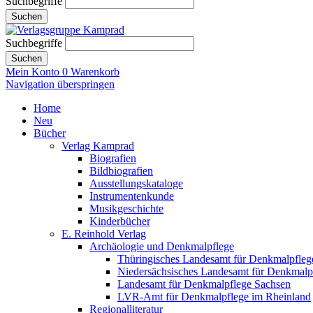
Suchbegriffe
Suchen
Suchbegriffe
Suchen
Mein Konto
0
Warenkorb
Navigation überspringen
Home
Neu
Bücher
Verlag Kamprad
Biografien
Bildbiografien
Ausstellungskataloge
Instrumentenkunde
Musikgeschichte
Kinderbücher
E. Reinhold Verlag
Archäologie und Denkmalpflege
Thüringisches Landesamt für Denkmalpfleg
Niedersächsisches Landesamt für Denkmalp
Landesamt für Denkmalpflege Sachsen
LVR-Amt für Denkmalpflege im Rheinland
Regionalliteratur