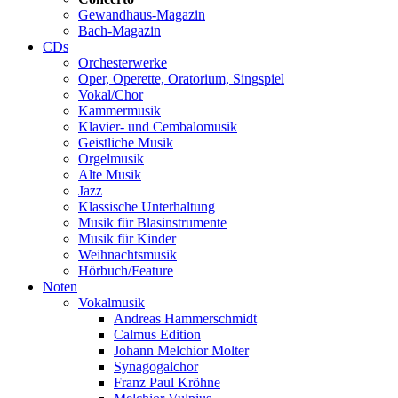
Gewandhaus-Magazin
Bach-Magazin
CDs
Orchesterwerke
Oper, Operette, Oratorium, Singspiel
Vokal/Chor
Kammermusik
Klavier- und Cembalomusik
Geistliche Musik
Orgelmusik
Alte Musik
Jazz
Klassische Unterhaltung
Musik für Blasinstrumente
Musik für Kinder
Weihnachtsmusik
Hörbuch/Feature
Noten
Vokalmusik
Andreas Hammerschmidt
Calmus Edition
Johann Melchior Molter
Synagogalchor
Franz Paul Kröhne