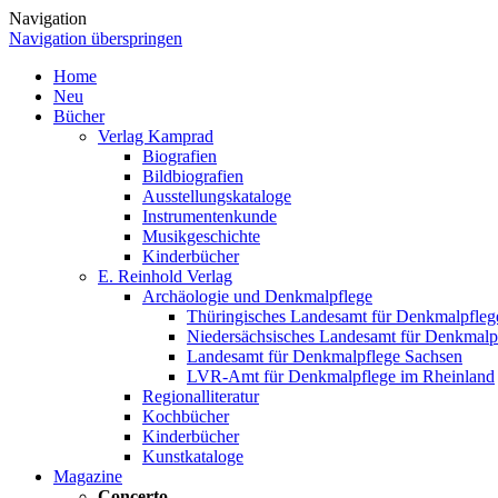
Navigation
Navigation überspringen
Home
Neu
Bücher
Verlag Kamprad
Biografien
Bildbiografien
Ausstellungskataloge
Instrumentenkunde
Musikgeschichte
Kinderbücher
E. Reinhold Verlag
Archäologie und Denkmalpflege
Thüringisches Landesamt für Denkmalpfleg
Niedersächsisches Landesamt für Denkmalp
Landesamt für Denkmalpflege Sachsen
LVR-Amt für Denkmalpflege im Rheinland
Regionalliteratur
Kochbücher
Kinderbücher
Kunstkataloge
Magazine
Concerto