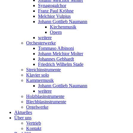
Johann Melchior Molter
Synagogalchor
Franz Paul Kröhne
Melchior Vulpius
Johann Gottlieb Naumann
Kirchenmusik
Opern
weitere
Orchesterwerke
Tommaso Albinoni
Johann Melchior Molter
Johannes Gebhardt
Friedrich Wilhelm Stade
Streichinstrumente
Klavier solo
Kammermusik
Johann Gottlieb Naumann
weitere
Holzblasinstrumente
Blechblasinstrumente
Orgelwerke
Aktuelles
Über uns
Vertrieb
Kontakt