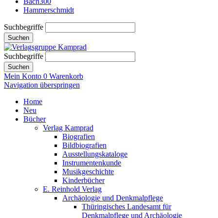
Bach300
Hammerschmidt
Suchbegriffe
Suchen
Suchbegriffe
Suchen
Mein Konto
0
Warenkorb
Navigation überspringen
Home
Neu
Bücher
Verlag Kamprad
Biografien
Bildbiografien
Ausstellungskataloge
Instrumentenkunde
Musikgeschichte
Kinderbücher
E. Reinhold Verlag
Archäologie und Denkmalpflege
Thüringisches Landesamt für
Denkmalpflege und Archäologie