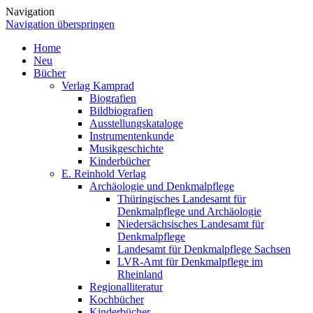
Navigation
Navigation überspringen
Home
Neu
Bücher
Verlag Kamprad
Biografien
Bildbiografien
Ausstellungskataloge
Instrumentenkunde
Musikgeschichte
Kinderbücher
E. Reinhold Verlag
Archäologie und Denkmalpflege
Thüringisches Landesamt für
Denkmalpflege und Archäologie
Niedersächsisches Landesamt für
Denkmalpflege
Landesamt für Denkmalpflege Sachsen
LVR-Amt für Denkmalpflege im
Rheinland
Regionalliteratur
Kochbücher
Kinderbücher