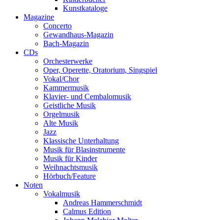
Kunstkataloge
Magazine
Concerto
Gewandhaus-Magazin
Bach-Magazin
CDs
Orchesterwerke
Oper, Operette, Oratorium, Singspiel
Vokal/Chor
Kammermusik
Klavier- und Cembalomusik
Geistliche Musik
Orgelmusik
Alte Musik
Jazz
Klassische Unterhaltung
Musik für Blasinstrumente
Musik für Kinder
Weihnachtsmusik
Hörbuch/Feature
Noten
Vokalmusik
Andreas Hammerschmidt
Calmus Edition