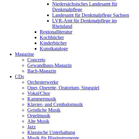
Niedersächsisches Landesamt für
Denkmalpflege
Landesamt für Denkmalpflege Sachsen
LVR-Amt für Denkmalpflege im
Rheinland
Regionalliteratur
Kochbücher
Kinderbücher
Kunstkataloge
Magazine
Concerto
Gewandhaus-Magazin
Bach-Magazin
CDs
Orchesterwerke
Oper, Operette, Oratorium, Singspiel
Vokal/Chor
Kammermusik
Klavier- und Cembalomusik
Geistliche Musik
Orgelmusik
Alte Musik
Jazz
Klassische Unterhaltung
Musik für Blasinstrumente