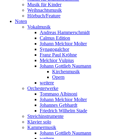
Musik für Kinder
Weihnachtsmusik
Hörbuch/Feature
Noten
Vokalmusik
Andreas Hammerschmidt
Calmus Edition
Johann Melchior Molter
Synagogalchor
Franz Paul Kröhne
Melchior Vulpius
Johann Gottlieb Naumann
Kirchenmusik
Opern
weitere
Orchesterwerke
Tommaso Albinoni
Johann Melchior Molter
Johannes Gebhardt
Friedrich Wilhelm Stade
Streichinstrumente
Klavier solo
Kammermusik
Johann Gottlieb Naumann
weitere