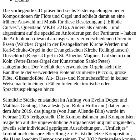
Die vorliegende CD präsentiert sechs Ersteinspielungen neuer
Kompositionen für Flöte und Orgel und schließt damit an eine
frühere Auswahl mit Musik für diese Besetzung an („Elliptic
Curves“, Querstand VKJK 2216). Anders als damals – und
abgestimmt auf die speziellen Anforderungen der Partituren – haben
die Aufnahmen diesmal an insgesamt vier verschiedenen Orten in
Essen (Walcker-Orgel in der Evangelischen Kirche Werden und
Karl-Schuke-Orgel in der Evangelischen Kirche Rellinghausen),
Düsseldorf (Rieger-Orgel in St. Albertus Magnus, Golzheim) und
Köln (Peter-Bares-Orgel der Kunststation Sankt Peter)
stattgefunden. Der Vielfalt der verwendeten Orgeln steht die
Bandbreite der verwendeten Flöteninstrumente (Piccolo, große
Flöte, Glissandoflöte, Alt-, Bass- und Kontrabassflöte) in keiner
Weise nach; in einigen Fällen treten elektronische oder
Sprachzuspielungen hinzu.
Sämtliche Stücke entstanden im Auftrag von Evelin Degen und
Matthias Geuting: Das älteste (von Robin Hoffmann) datiert aus
dem Jahr 2019, das jüngste (von Juan Allende-Blin) wurde im
Februar 2025 fertiggestellt. Die Komponistinnen und Komponisten
reagierten auf die ungewöhnliche Aufgabenstellung mit originellen,
jeweils sehr individuell geprägten Ausarbeitungen. „Umfleitjes“
kommt noch ein spezieller Rang zu: Es ist die letzte Komposition,
die Hans-Joachim Hespos vor seinem Tod 2022 fertigstellen konnte.