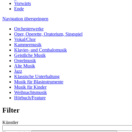
Vorwärts
Ende
Navigation überspringen
Orchesterwerke
Oper, Operette, Oratorium, Singspiel
Vokal/Chor
Kammermusik
Klavier- und Cembalomusik
Geistliche Musik
Orgelmusik
Alte Musik
Jazz
Klassische Unterhaltung
Musik für Blasinstrumente
Musik für Kinder
Weihnachtsmusik
Hörbuch/Feature
Filter
Künstler