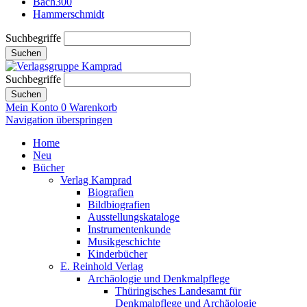
Bach300
Hammerschmidt
Suchbegriffe
Suchen
Suchbegriffe
Suchen
Mein Konto
0
Warenkorb
Navigation überspringen
Home
Neu
Bücher
Verlag Kamprad
Biografien
Bildbiografien
Ausstellungskataloge
Instrumentenkunde
Musikgeschichte
Kinderbücher
E. Reinhold Verlag
Archäologie und Denkmalpflege
Thüringisches Landesamt für
Denkmalpflege und Archäologie