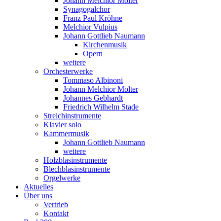
Johann Melchior Molter
Synagogalchor
Franz Paul Kröhne
Melchior Vulpius
Johann Gottlieb Naumann
Kirchenmusik
Opern
weitere
Orchesterwerke
Tommaso Albinoni
Johann Melchior Molter
Johannes Gebhardt
Friedrich Wilhelm Stade
Streichinstrumente
Klavier solo
Kammermusik
Johann Gottlieb Naumann
weitere
Holzblasinstrumente
Blechblasinstrumente
Orgelwerke
Aktuelles
Über uns
Vertrieb
Kontakt