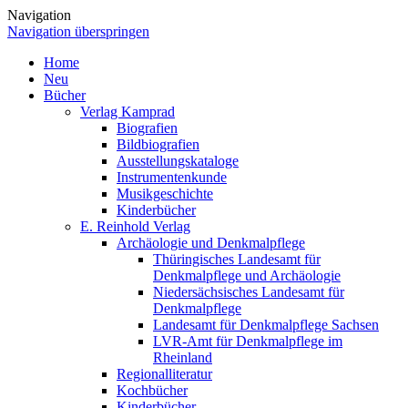
Navigation
Navigation überspringen
Home
Neu
Bücher
Verlag Kamprad
Biografien
Bildbiografien
Ausstellungskataloge
Instrumentenkunde
Musikgeschichte
Kinderbücher
E. Reinhold Verlag
Archäologie und Denkmalpflege
Thüringisches Landesamt für
Denkmalpflege und Archäologie
Niedersächsisches Landesamt für
Denkmalpflege
Landesamt für Denkmalpflege Sachsen
LVR-Amt für Denkmalpflege im
Rheinland
Regionalliteratur
Kochbücher
Kinderbücher