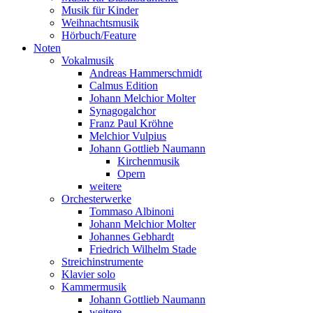
Musik für Kinder
Weihnachtsmusik
Hörbuch/Feature
Noten
Vokalmusik
Andreas Hammerschmidt
Calmus Edition
Johann Melchior Molter
Synagogalchor
Franz Paul Kröhne
Melchior Vulpius
Johann Gottlieb Naumann
Kirchenmusik
Opern
weitere
Orchesterwerke
Tommaso Albinoni
Johann Melchior Molter
Johannes Gebhardt
Friedrich Wilhelm Stade
Streichinstrumente
Klavier solo
Kammermusik
Johann Gottlieb Naumann
weitere