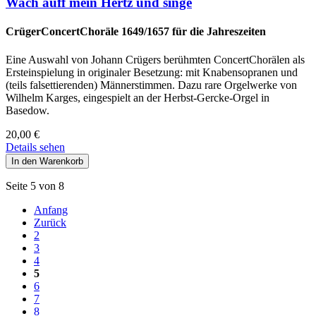
Wach auff mein Hertz und singe
CrügerConcertChoräle 1649/1657 für die Jahreszeiten
Eine Auswahl von Johann Crügers berühmten ConcertChorälen als
Ersteinspielung in originaler Besetzung: mit Knabensopranen und
(teils falsettierenden) Männerstimmen. Dazu rare Orgelwerke von
Wilhelm Karges, eingespielt an der Herbst-Gercke-Orgel in
Basedow.
20,00
€
Details sehen
Seite 5 von 8
Anfang
Zurück
2
3
4
5
6
7
8