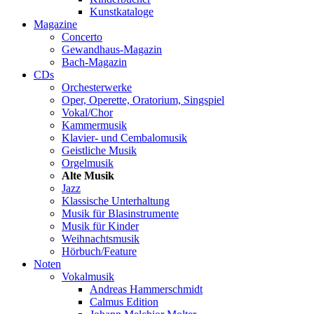
Kunstkataloge
Magazine
Concerto
Gewandhaus-Magazin
Bach-Magazin
CDs
Orchesterwerke
Oper, Operette, Oratorium, Singspiel
Vokal/Chor
Kammermusik
Klavier- und Cembalomusik
Geistliche Musik
Orgelmusik
Alte Musik
Jazz
Klassische Unterhaltung
Musik für Blasinstrumente
Musik für Kinder
Weihnachtsmusik
Hörbuch/Feature
Noten
Vokalmusik
Andreas Hammerschmidt
Calmus Edition