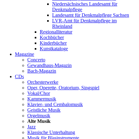
Niedersächsisches Landesamt für
Denkmalpflege
Landesamt für Denkmalpflege Sachsen
LVR-Amt für Denkmalpflege im
Rheinland
Regionalliteratur
Kochbücher
Kinderbücher
Kunstkataloge
Magazine
Concerto
Gewandhaus-Magazin
Bach-Magazin
CDs
Orchesterwerke
Oper, Operette, Oratorium, Singspiel
Vokal/Chor
Kammermusik
Klavier- und Cembalomusik
Geistliche Musik
Orgelmusik
Alte Musik
Jazz
Klassische Unterhaltung
Musik für Blasinstrumente