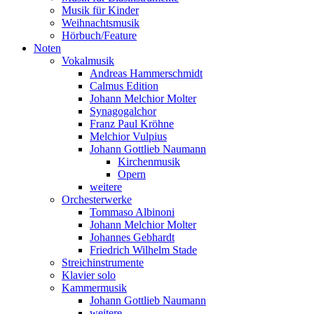
Musik für Kinder
Weihnachtsmusik
Hörbuch/Feature
Noten
Vokalmusik
Andreas Hammerschmidt
Calmus Edition
Johann Melchior Molter
Synagogalchor
Franz Paul Kröhne
Melchior Vulpius
Johann Gottlieb Naumann
Kirchenmusik
Opern
weitere
Orchesterwerke
Tommaso Albinoni
Johann Melchior Molter
Johannes Gebhardt
Friedrich Wilhelm Stade
Streichinstrumente
Klavier solo
Kammermusik
Johann Gottlieb Naumann
weitere