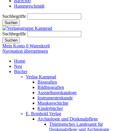
Bach300
Hammerschmidt
Suchbegriffe
Suchen
Suchbegriffe
Suchen
Mein Konto
0
Warenkorb
Navigation überspringen
Home
Neu
Bücher
Verlag Kamprad
Biografien
Bildbiografien
Ausstellungskataloge
Instrumentenkunde
Musikgeschichte
Kinderbücher
E. Reinhold Verlag
Archäologie und Denkmalpflege
Thüringisches Landesamt für
Denkmalpflege und Archäologie