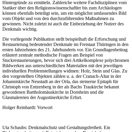
Hintergründe zu ermitteln. Zahlreiche weitere Fachdisziplinen vom
Statiker über den Religionswissenschaftler bis zum Archäologen
können ebenfalls beteiligt sein, um ein möglichst umfassendes Bild
vom Objekt und von den durchzuführenden Maßnahmen zu
gewinnen. Nicht zuletzt ist auch die Einbeziehung der Nutzer des
Denkmals wichtig.
Die vorliegende Publikation stellt beispielhaft die Erforschung und
Restaurierung bedeutender Denkmale im Freistaat Thüringen in den
ersten Jahrzehnten des 21. Jahrhunderts vor. Ein Grundlagenbeitrag
erläutert zentrale methodische Fragen am Beispiel von
Stuckrestaurierungen, bevor sich drei Artikelkomplexe polychromen
Bildwerken aus unterschiedlichen Materialien mit den jeweiligen
individuellen Problemstellungen widmen: Holz, Stein und Glas. Zu
den vorgestellten Objekten zählen u. a. der Cranach-Altar in der
Johanniskirche Neustadt an der Orla, das steinerne Epitaph für
Christoph von Entzenberg in der als Bachs Traukirche bekannt
gewordenen Bartholomäuskirche in Dornheim und die
Glasmalereien der Augustinerkirche Erfurt.
Holger Reinhardt: Vorwort
Uta Schaubs: Denkmalschutz und Gestaltungsfreiheit. Ein