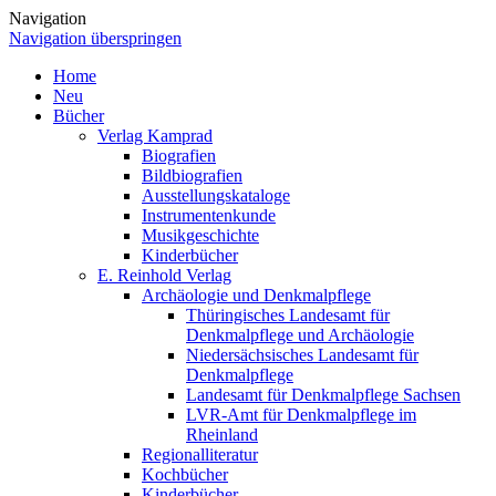
Navigation
Navigation überspringen
Home
Neu
Bücher
Verlag Kamprad
Biografien
Bildbiografien
Ausstellungskataloge
Instrumentenkunde
Musikgeschichte
Kinderbücher
E. Reinhold Verlag
Archäologie und Denkmalpflege
Thüringisches Landesamt für
Denkmalpflege und Archäologie
Niedersächsisches Landesamt für
Denkmalpflege
Landesamt für Denkmalpflege Sachsen
LVR-Amt für Denkmalpflege im
Rheinland
Regionalliteratur
Kochbücher
Kinderbücher