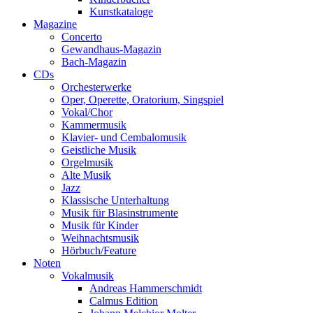
Kunstkataloge
Magazine
Concerto
Gewandhaus-Magazin
Bach-Magazin
CDs
Orchesterwerke
Oper, Operette, Oratorium, Singspiel
Vokal/Chor
Kammermusik
Klavier- und Cembalomusik
Geistliche Musik
Orgelmusik
Alte Musik
Jazz
Klassische Unterhaltung
Musik für Blasinstrumente
Musik für Kinder
Weihnachtsmusik
Hörbuch/Feature
Noten
Vokalmusik
Andreas Hammerschmidt
Calmus Edition