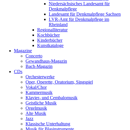
Niedersächsisches Landesamt für
Denkmalpflege
Landesamt für Denkmalpflege Sachsen
LVR-Amt für Denkmalpflege im
Rheinland
Regionalliteratur
Kochbücher
Kinderbücher
Kunstkataloge
Magazine
Concerto
Gewandhaus-Magazin
Bach-Magazin
CDs
Orchesterwerke
Oper, Operette, Oratorium, Singspiel
Vokal/Chor
Kammermusik
Klavier- und Cembalomusik
Geistliche Musik
Orgelmusik
Alte Musik
Jazz
Klassische Unterhaltung
Musik für Blasinstrumente