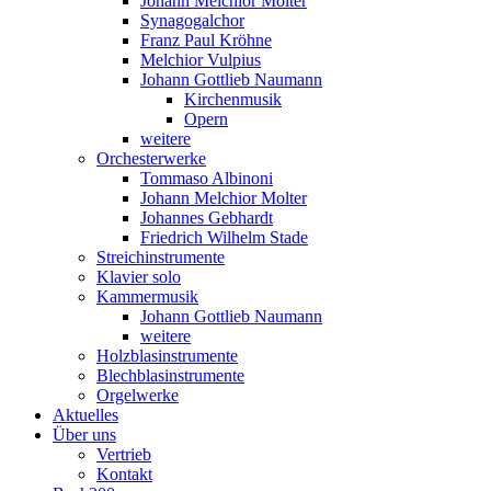
Johann Melchior Molter
Synagogalchor
Franz Paul Kröhne
Melchior Vulpius
Johann Gottlieb Naumann
Kirchenmusik
Opern
weitere
Orchesterwerke
Tommaso Albinoni
Johann Melchior Molter
Johannes Gebhardt
Friedrich Wilhelm Stade
Streichinstrumente
Klavier solo
Kammermusik
Johann Gottlieb Naumann
weitere
Holzblasinstrumente
Blechblasinstrumente
Orgelwerke
Aktuelles
Über uns
Vertrieb
Kontakt