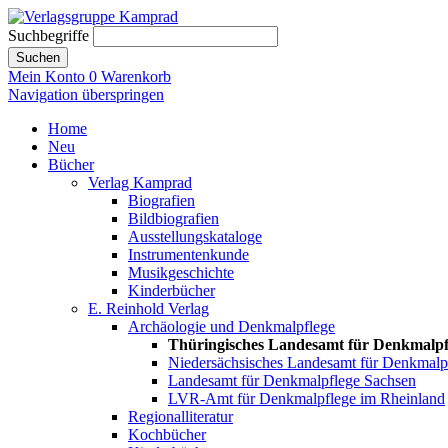
Suchbegriffe
Suchen
Mein Konto
0
Warenkorb
Navigation überspringen
Home
Neu
Bücher
Verlag Kamprad
Biografien
Bildbiografien
Ausstellungskataloge
Instrumentenkunde
Musikgeschichte
Kinderbücher
E. Reinhold Verlag
Archäologie und Denkmalpflege
Thüringisches Landesamt für Denkmalpf
Niedersächsisches Landesamt für Denkmalp
Landesamt für Denkmalpflege Sachsen
LVR-Amt für Denkmalpflege im Rheinland
Regionalliteratur
Kochbücher