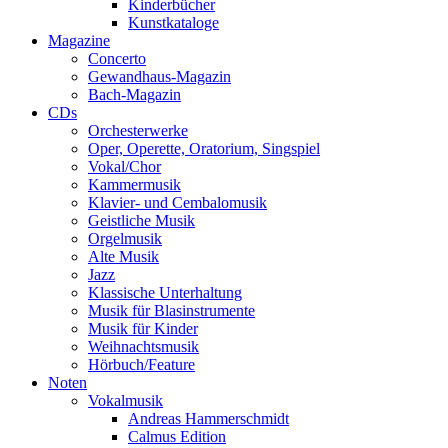
Kinderbücher
Kunstkataloge
Magazine
Concerto
Gewandhaus-Magazin
Bach-Magazin
CDs
Orchesterwerke
Oper, Operette, Oratorium, Singspiel
Vokal/Chor
Kammermusik
Klavier- und Cembalomusik
Geistliche Musik
Orgelmusik
Alte Musik
Jazz
Klassische Unterhaltung
Musik für Blasinstrumente
Musik für Kinder
Weihnachtsmusik
Hörbuch/Feature
Noten
Vokalmusik
Andreas Hammerschmidt
Calmus Edition