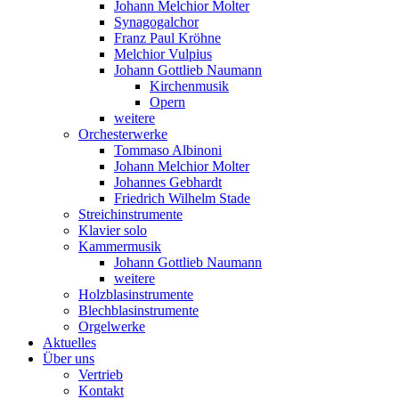
Johann Melchior Molter
Synagogalchor
Franz Paul Kröhne
Melchior Vulpius
Johann Gottlieb Naumann
Kirchenmusik
Opern
weitere
Orchesterwerke
Tommaso Albinoni
Johann Melchior Molter
Johannes Gebhardt
Friedrich Wilhelm Stade
Streichinstrumente
Klavier solo
Kammermusik
Johann Gottlieb Naumann
weitere
Holzblasinstrumente
Blechblasinstrumente
Orgelwerke
Aktuelles
Über uns
Vertrieb
Kontakt