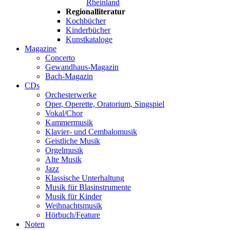
Rheinland
Regionalliteratur
Kochbücher
Kinderbücher
Kunstkataloge
Magazine
Concerto
Gewandhaus-Magazin
Bach-Magazin
CDs
Orchesterwerke
Oper, Operette, Oratorium, Singspiel
Vokal/Chor
Kammermusik
Klavier- und Cembalomusik
Geistliche Musik
Orgelmusik
Alte Musik
Jazz
Klassische Unterhaltung
Musik für Blasinstrumente
Musik für Kinder
Weihnachtsmusik
Hörbuch/Feature
Noten