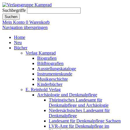
Suchbegriffe
Suchen
Mein Konto
0
Warenkorb
Navigation überspringen
Home
Neu
Bücher
Verlag Kamprad
Biografien
Bildbiografien
Ausstellungskataloge
Instrumentenkunde
Musikgeschichte
Kinderbücher
E. Reinhold Verlag
Archäologie und Denkmalpflege
Thüringisches Landesamt für
Denkmalpflege und Archäologie
Niedersächsisches Landesamt für
Denkmalpflege
Landesamt für Denkmalpflege Sachsen
LVR-Amt für Denkmalpflege im