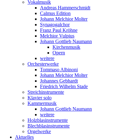
Vokalmusik
Andreas Hammerschmidt
Calmus Edition
Johann Melchior Molter
Synagogalchor
Franz Paul Kröhne
Melchior Vulpius
Johann Gottlieb Naumann
Kirchenmusik
Opern
weitere
Orchesterwerke
Tommaso Albinoni
Johann Melchior Molter
Johannes Gebhardt
Friedrich Wilhelm Stade
Streichinstrumente
Klavier solo
Kammermusik
Johann Gottlieb Naumann
weitere
Holzblasinstrumente
Blechblasinstrumente
Orgelwerke
Aktuelles