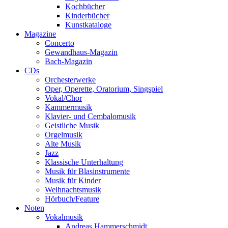
Kochbücher
Kinderbücher
Kunstkataloge
Magazine
Concerto
Gewandhaus-Magazin
Bach-Magazin
CDs
Orchesterwerke
Oper, Operette, Oratorium, Singspiel
Vokal/Chor
Kammermusik
Klavier- und Cembalomusik
Geistliche Musik
Orgelmusik
Alte Musik
Jazz
Klassische Unterhaltung
Musik für Blasinstrumente
Musik für Kinder
Weihnachtsmusik
Hörbuch/Feature
Noten
Vokalmusik
Andreas Hammerschmidt