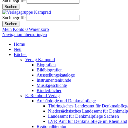
Suchbegriffe
Suchen
Suchbegriffe
Suchen
Mein Konto
0
Warenkorb
Navigation überspringen
Home
Neu
Bücher
Verlag Kamprad
Biografien
Bildbiografien
Ausstellungskataloge
Instrumentenkunde
Musikgeschichte
Kinderbücher
E. Reinhold Verlag
Archäologie und Denkmalpflege
Thüringisches Landesamt für Denkmalpfleg
Niedersächsisches Landesamt für Denkmalp
Landesamt für Denkmalpflege Sachsen
LVR-Amt für Denkmalpflege im Rheinland
Regionalliteratur