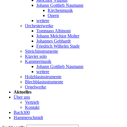
Melchior Vulpius
Johann Gottlieb Naumann
Kirchenmusik
Opern
weitere
Orchesterwerke
Tommaso Albinoni
Johann Melchior Molter
Johannes Gebhardt
Friedrich Wilhelm Stade
Streichinstrumente
Klavier solo
Kammermusik
Johann Gottlieb Naumann
weitere
Holzblasinstrumente
Blechblasinstrumente
Orgelwerke
Aktuelles
Über uns
Vertrieb
Kontakt
Bach300
Hammerschmidt