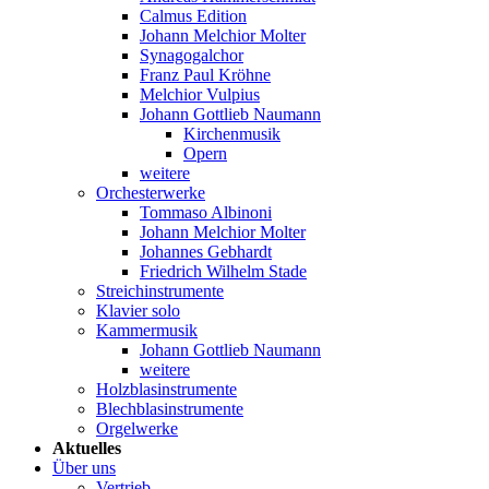
Calmus Edition
Johann Melchior Molter
Synagogalchor
Franz Paul Kröhne
Melchior Vulpius
Johann Gottlieb Naumann
Kirchenmusik
Opern
weitere
Orchesterwerke
Tommaso Albinoni
Johann Melchior Molter
Johannes Gebhardt
Friedrich Wilhelm Stade
Streichinstrumente
Klavier solo
Kammermusik
Johann Gottlieb Naumann
weitere
Holzblasinstrumente
Blechblasinstrumente
Orgelwerke
Aktuelles
Über uns
Vertrieb