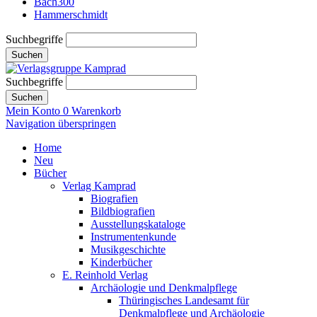
Bach300
Hammerschmidt
Suchbegriffe
Suchen
Suchbegriffe
Suchen
Mein Konto
0
Warenkorb
Navigation überspringen
Home
Neu
Bücher
Verlag Kamprad
Biografien
Bildbiografien
Ausstellungskataloge
Instrumentenkunde
Musikgeschichte
Kinderbücher
E. Reinhold Verlag
Archäologie und Denkmalpflege
Thüringisches Landesamt für
Denkmalpflege und Archäologie