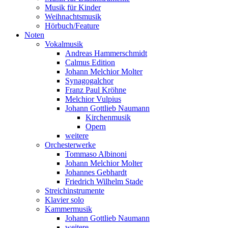
Musik für Kinder
Weihnachtsmusik
Hörbuch/Feature
Noten
Vokalmusik
Andreas Hammerschmidt
Calmus Edition
Johann Melchior Molter
Synagogalchor
Franz Paul Kröhne
Melchior Vulpius
Johann Gottlieb Naumann
Kirchenmusik
Opern
weitere
Orchesterwerke
Tommaso Albinoni
Johann Melchior Molter
Johannes Gebhardt
Friedrich Wilhelm Stade
Streichinstrumente
Klavier solo
Kammermusik
Johann Gottlieb Naumann
weitere