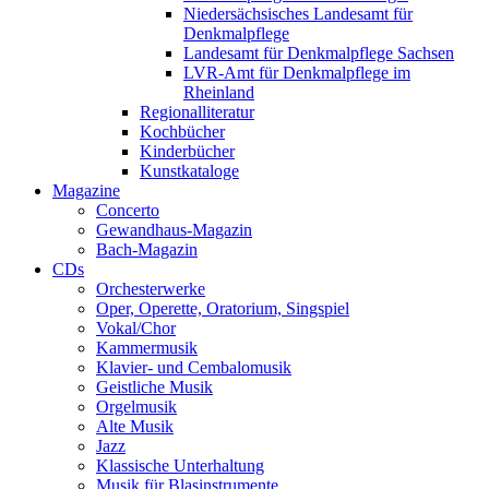
Niedersächsisches Landesamt für
Denkmalpflege
Landesamt für Denkmalpflege Sachsen
LVR-Amt für Denkmalpflege im
Rheinland
Regionalliteratur
Kochbücher
Kinderbücher
Kunstkataloge
Magazine
Concerto
Gewandhaus-Magazin
Bach-Magazin
CDs
Orchesterwerke
Oper, Operette, Oratorium, Singspiel
Vokal/Chor
Kammermusik
Klavier- und Cembalomusik
Geistliche Musik
Orgelmusik
Alte Musik
Jazz
Klassische Unterhaltung
Musik für Blasinstrumente