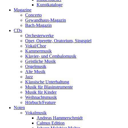
Kunstkataloge
Magazine
Concerto
Gewandhaus-Magazin
Bach-Magazin
CDs
Orchesterwerke
Oper, Operette, Oratorium, Singspiel
Vokal/Chor
Kammermusik
Klavier- und Cembalomusik
Geistliche Musik
Orgelmusik
Alte Musik
Jazz
Klassische Unterhaltung
Musik für Blasinstrumente
Musik für Kinder
Weihnachtsmusik
Hörbuch/Feature
Noten
Vokalmusik
Andreas Hammerschmidt
Calmus Edition