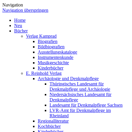
Navigation
Navigation überspringen
Home
Neu
Bücher
Verlag Kamprad
Biografien
Bildbiografien
Ausstellungskataloge
Instrumentenkunde
Musikgeschichte
Kinderbücher
E. Reinhold Verlag
Archäologie und Denkmalpflege
Thüringisches Landesamt für
Denkmalpflege und Archäologie
Niedersächsisches Landesamt für
Denkmalpflege
Landesamt für Denkmalpflege Sachsen
LVR-Amt für Denkmalpflege im
Rheinland
Regionalliteratur
Kochbücher
Kinderbücher