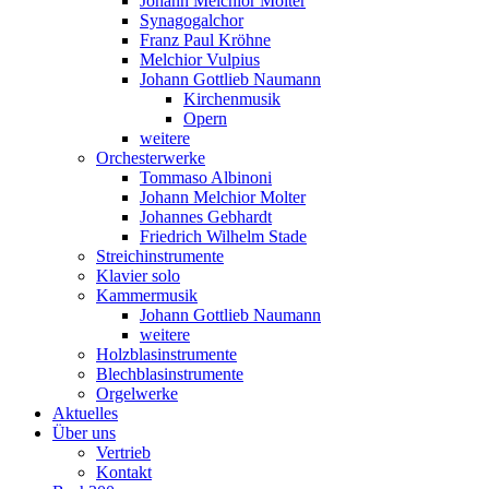
Johann Melchior Molter
Synagogalchor
Franz Paul Kröhne
Melchior Vulpius
Johann Gottlieb Naumann
Kirchenmusik
Opern
weitere
Orchesterwerke
Tommaso Albinoni
Johann Melchior Molter
Johannes Gebhardt
Friedrich Wilhelm Stade
Streichinstrumente
Klavier solo
Kammermusik
Johann Gottlieb Naumann
weitere
Holzblasinstrumente
Blechblasinstrumente
Orgelwerke
Aktuelles
Über uns
Vertrieb
Kontakt