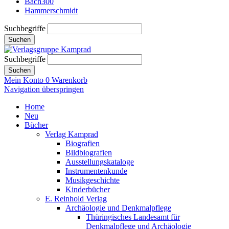
Bach300
Hammerschmidt
Suchbegriffe
Suchen
Suchbegriffe
Suchen
Mein Konto
0
Warenkorb
Navigation überspringen
Home
Neu
Bücher
Verlag Kamprad
Biografien
Bildbiografien
Ausstellungskataloge
Instrumentenkunde
Musikgeschichte
Kinderbücher
E. Reinhold Verlag
Archäologie und Denkmalpflege
Thüringisches Landesamt für
Denkmalpflege und Archäologie