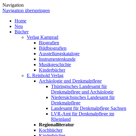
Navigation
Navigation überspringen
Home
Neu
Bücher
Verlag Kamprad
Biografien
Bildbiografien
Ausstellungskataloge
Instrumentenkunde
Musikgeschichte
Kinderbücher
E. Reinhold Verlag
Archäologie und Denkmalpflege
Thüringisches Landesamt für
Denkmalpflege und Archäologie
Niedersächsisches Landesamt für
Denkmalpflege
Landesamt für Denkmalpflege Sachsen
LVR-Amt für Denkmalpflege im
Rheinland
Regionalliteratur
Kochbücher
Kinderbücher