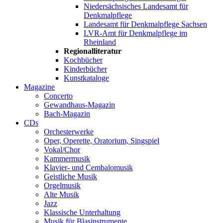
Niedersächsisches Landesamt für
Denkmalpflege
Landesamt für Denkmalpflege Sachsen
LVR-Amt für Denkmalpflege im
Rheinland
Regionalliteratur
Kochbücher
Kinderbücher
Kunstkataloge
Magazine
Concerto
Gewandhaus-Magazin
Bach-Magazin
CDs
Orchesterwerke
Oper, Operette, Oratorium, Singspiel
Vokal/Chor
Kammermusik
Klavier- und Cembalomusik
Geistliche Musik
Orgelmusik
Alte Musik
Jazz
Klassische Unterhaltung
Musik für Blasinstrumente