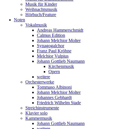
Musik für Kinder
Weihnachtsmusik
Hörbuch/Feature
Noten
Vokalmusik
Andreas Hammerschmidt
Calmus Edition
Johann Melchior Molter
Synagogalchor
Franz Paul Kröhne
Melchior Vulpius
Johann Gottlieb Naumann
Kirchenmusik
Opern
weitere
Orchesterwerke
Tommaso Albinoni
Johann Melchior Molter
Johannes Gebhardt
Friedrich Wilhelm Stade
Streichinstrumente
Klavier solo
Kammermusik
Johann Gottlieb Naumann
weitere