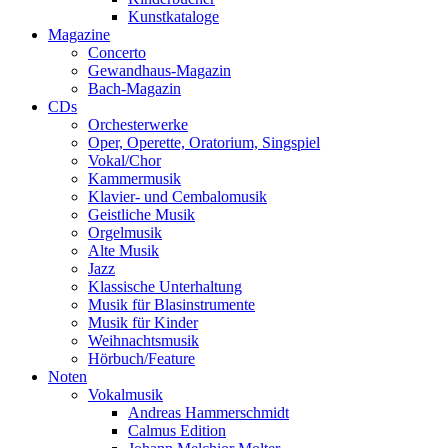
Kunstkataloge
Magazine
Concerto
Gewandhaus-Magazin
Bach-Magazin
CDs
Orchesterwerke
Oper, Operette, Oratorium, Singspiel
Vokal/Chor
Kammermusik
Klavier- und Cembalomusik
Geistliche Musik
Orgelmusik
Alte Musik
Jazz
Klassische Unterhaltung
Musik für Blasinstrumente
Musik für Kinder
Weihnachtsmusik
Hörbuch/Feature
Noten
Vokalmusik
Andreas Hammerschmidt
Calmus Edition