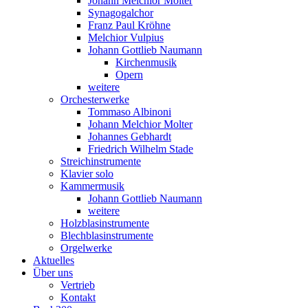
Johann Melchior Molter
Synagogalchor
Franz Paul Kröhne
Melchior Vulpius
Johann Gottlieb Naumann
Kirchenmusik
Opern
weitere
Orchesterwerke
Tommaso Albinoni
Johann Melchior Molter
Johannes Gebhardt
Friedrich Wilhelm Stade
Streichinstrumente
Klavier solo
Kammermusik
Johann Gottlieb Naumann
weitere
Holzblasinstrumente
Blechblasinstrumente
Orgelwerke
Aktuelles
Über uns
Vertrieb
Kontakt