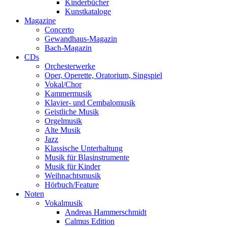
Kinderbücher
Kunstkataloge
Magazine
Concerto
Gewandhaus-Magazin
Bach-Magazin
CDs
Orchesterwerke
Oper, Operette, Oratorium, Singspiel
Vokal/Chor
Kammermusik
Klavier- und Cembalomusik
Geistliche Musik
Orgelmusik
Alte Musik
Jazz
Klassische Unterhaltung
Musik für Blasinstrumente
Musik für Kinder
Weihnachtsmusik
Hörbuch/Feature
Noten
Vokalmusik
Andreas Hammerschmidt
Calmus Edition