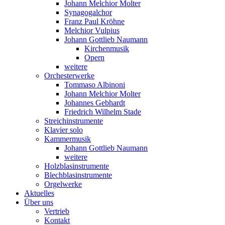
Johann Melchior Molter
Synagogalchor
Franz Paul Kröhne
Melchior Vulpius
Johann Gottlieb Naumann
Kirchenmusik
Opern
weitere
Orchesterwerke
Tommaso Albinoni
Johann Melchior Molter
Johannes Gebhardt
Friedrich Wilhelm Stade
Streichinstrumente
Klavier solo
Kammermusik
Johann Gottlieb Naumann
weitere
Holzblasinstrumente
Blechblasinstrumente
Orgelwerke
Aktuelles
Über uns
Vertrieb
Kontakt