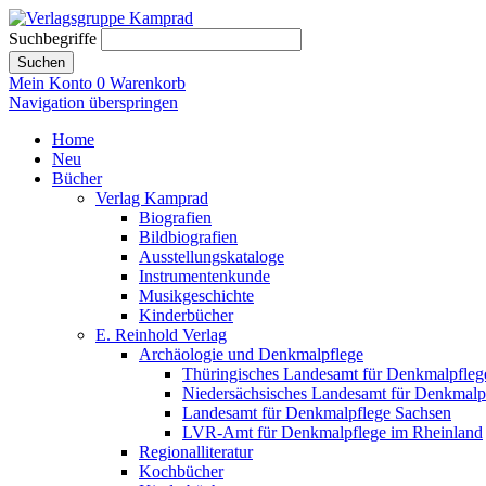
Suchbegriffe
Suchen
Mein Konto
0
Warenkorb
Navigation überspringen
Home
Neu
Bücher
Verlag Kamprad
Biografien
Bildbiografien
Ausstellungskataloge
Instrumentenkunde
Musikgeschichte
Kinderbücher
E. Reinhold Verlag
Archäologie und Denkmalpflege
Thüringisches Landesamt für Denkmalpfleg
Niedersächsisches Landesamt für Denkmalp
Landesamt für Denkmalpflege Sachsen
LVR-Amt für Denkmalpflege im Rheinland
Regionalliteratur
Kochbücher