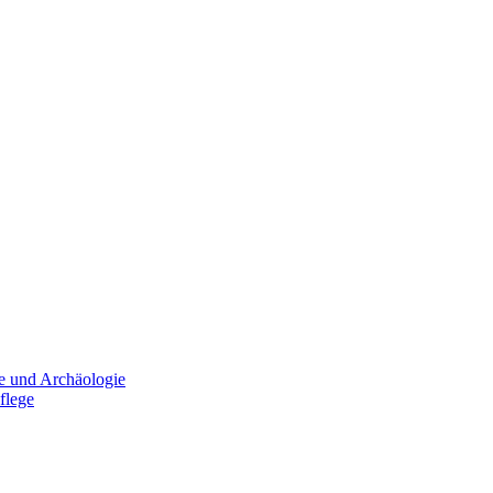
e und Archäologie
flege