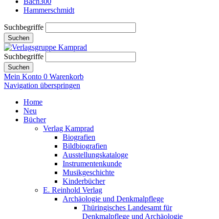
Bach300
Hammerschmidt
Suchbegriffe
Suchen
Suchbegriffe
Suchen
Mein Konto
0
Warenkorb
Navigation überspringen
Home
Neu
Bücher
Verlag Kamprad
Biografien
Bildbiografien
Ausstellungskataloge
Instrumentenkunde
Musikgeschichte
Kinderbücher
E. Reinhold Verlag
Archäologie und Denkmalpflege
Thüringisches Landesamt für
Denkmalpflege und Archäologie