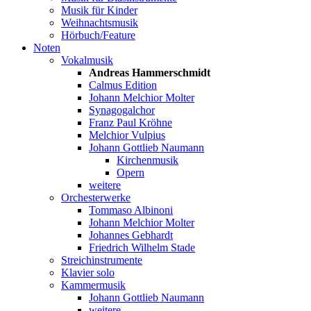
Musik für Kinder
Weihnachtsmusik
Hörbuch/Feature
Noten
Vokalmusik
Andreas Hammerschmidt
Calmus Edition
Johann Melchior Molter
Synagogalchor
Franz Paul Kröhne
Melchior Vulpius
Johann Gottlieb Naumann
Kirchenmusik
Opern
weitere
Orchesterwerke
Tommaso Albinoni
Johann Melchior Molter
Johannes Gebhardt
Friedrich Wilhelm Stade
Streichinstrumente
Klavier solo
Kammermusik
Johann Gottlieb Naumann
weitere