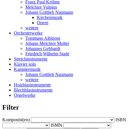
Franz Paul Kröhne
Melchior Vulpius
Johann Gottlieb Naumann
Kirchenmusik
Opern
weitere
Orchesterwerke
Tommaso Albinoni
Johann Melchior Molter
Johannes Gebhardt
Friedrich Wilhelm Stade
Streichinstrumente
Klavier solo
Kammermusik
Johann Gottlieb Naumann
weitere
Holzblasinstrumente
Blechblasinstrumente
Orgelwerke
Filter
Komponist(en)
ISBN
ISMN