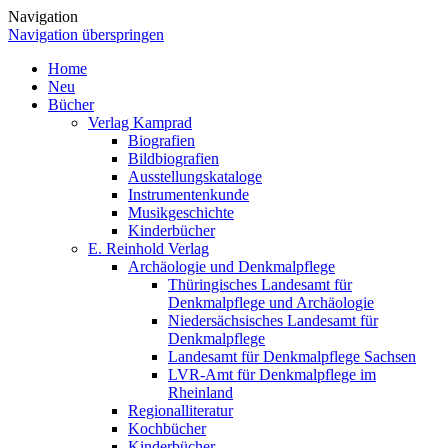
Navigation
Navigation überspringen
Home
Neu
Bücher
Verlag Kamprad
Biografien
Bildbiografien
Ausstellungskataloge
Instrumentenkunde
Musikgeschichte
Kinderbücher
E. Reinhold Verlag
Archäologie und Denkmalpflege
Thüringisches Landesamt für
Denkmalpflege und Archäologie
Niedersächsisches Landesamt für
Denkmalpflege
Landesamt für Denkmalpflege Sachsen
LVR-Amt für Denkmalpflege im
Rheinland
Regionalliteratur
Kochbücher
Kinderbücher