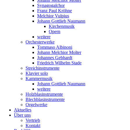
Johann Melchior Molter
Synagogalchor
Franz Paul Kröhne
Melchior Vulpius
Johann Gottlieb Naumann
Kirchenmusik
Opern
weitere
Orchesterwerke
Tommaso Albinoni
Johann Melchior Molter
Johannes Gebhardt
Friedrich Wilhelm Stade
Streichinstrumente
Klavier solo
Kammermusik
Johann Gottlieb Naumann
weitere
Holzblasinstrumente
Blechblasinstrumente
Orgelwerke
Aktuelles
Über uns
Vertrieb
Kontakt