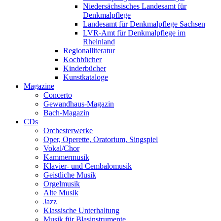
Niedersächsisches Landesamt für
Denkmalpflege
Landesamt für Denkmalpflege Sachsen
LVR-Amt für Denkmalpflege im
Rheinland
Regionalliteratur
Kochbücher
Kinderbücher
Kunstkataloge
Magazine
Concerto
Gewandhaus-Magazin
Bach-Magazin
CDs
Orchesterwerke
Oper, Operette, Oratorium, Singspiel
Vokal/Chor
Kammermusik
Klavier- und Cembalomusik
Geistliche Musik
Orgelmusik
Alte Musik
Jazz
Klassische Unterhaltung
Musik für Blasinstrumente