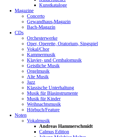
Kunstkataloge
Magazine
Concerto
Gewandhaus-Magazin
Bach-Magazin
CDs
Orchesterwerke
Oper, Operette, Oratorium, Singspiel
Vokal/Chor
Kammermusik
Klavier- und Cembalomusik
Geistliche Musik
Orgelmusik
Alte Musik
Jazz
Klassische Unterhaltung
Musik für Blasinstrumente
Musik für Kinder
Weihnachtsmusik
Hörbuch/Feature
Noten
Vokalmusik
Andreas Hammerschmidt
Calmus Edition