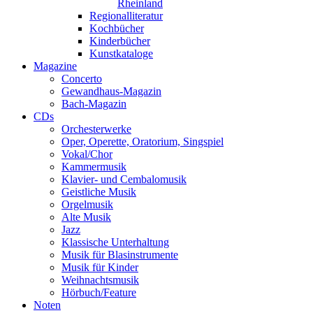
Rheinland
Regionalliteratur
Kochbücher
Kinderbücher
Kunstkataloge
Magazine
Concerto
Gewandhaus-Magazin
Bach-Magazin
CDs
Orchesterwerke
Oper, Operette, Oratorium, Singspiel
Vokal/Chor
Kammermusik
Klavier- und Cembalomusik
Geistliche Musik
Orgelmusik
Alte Musik
Jazz
Klassische Unterhaltung
Musik für Blasinstrumente
Musik für Kinder
Weihnachtsmusik
Hörbuch/Feature
Noten