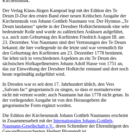
Kirchenmusik.
Der Verlag Klaus-Jürgen Kamprad legt mit der Edition des Te
Deum D-Dur den ersten Band einer neuen Kritischen Ausgabe der
Kirchenmusik von Johann Gottlieb Naumann vor. Der Hymnus „Te
Deum laudamus“ spielte in der Dresdner Hofkirchenmusik eine sehr
bedeutende Rolle und wurde zu zahlreichen Anlässen aufgeführt,
u.a. auch zum Geburtstag des Kurfürsten Friedrich August III. am
23. Dezember. Von Naumann sind drei Vertonungen des Te Deum
bekannt; die hier vorliegende ist die letzte und war vermutlich für
den Geburtstag des Kurfürsten am 23. Dezember 1778 bestimmt.
Sie lehnt sich in verschiedenen Aspekten an ein Te Deum des
sächsischen Hofkapellmeisters Johann Adolf Hasse von 1751 an,
das zur Einweihung der Dresdner Hofkirche entstand und dort noch
heute regelmäßig aufgeführt wird.
In Dresden war es seit dem 17. Jahrhundert üblich, den Vers
„Salvum fac“ gregorianisch zu singen, so dass er normalerweise
nicht mit vertont wurde; auch Naumann hat das 1778 nicht getan. In
der vorliegenden Ausgabe ist von den Herausgebern die
gregorianische Form ergänzt worden.
Die Edition der Kirchenmusik Johann Gottlieb Naumanns erscheint
in Zusammenarbeit mit der
Internationalen Johann-Gottlieb-
Naumann-Gesellschaft e.V.
, deren Schirmherr der Ehrendirigent des
Gewandhausorchesters Herbert Blomstedt ist.