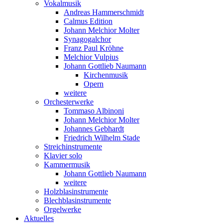
Vokalmusik
Andreas Hammerschmidt
Calmus Edition
Johann Melchior Molter
Synagogalchor
Franz Paul Kröhne
Melchior Vulpius
Johann Gottlieb Naumann
Kirchenmusik
Opern
weitere
Orchesterwerke
Tommaso Albinoni
Johann Melchior Molter
Johannes Gebhardt
Friedrich Wilhelm Stade
Streichinstrumente
Klavier solo
Kammermusik
Johann Gottlieb Naumann
weitere
Holzblasinstrumente
Blechblasinstrumente
Orgelwerke
Aktuelles