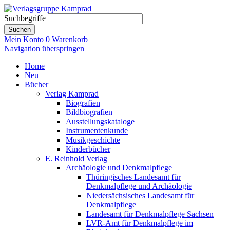
Suchbegriffe
Suchen
Mein Konto
0
Warenkorb
Navigation überspringen
Home
Neu
Bücher
Verlag Kamprad
Biografien
Bildbiografien
Ausstellungskataloge
Instrumentenkunde
Musikgeschichte
Kinderbücher
E. Reinhold Verlag
Archäologie und Denkmalpflege
Thüringisches Landesamt für
Denkmalpflege und Archäologie
Niedersächsisches Landesamt für
Denkmalpflege
Landesamt für Denkmalpflege Sachsen
LVR-Amt für Denkmalpflege im