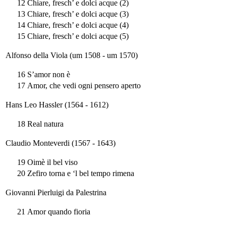
12
Chiare, fresch’ e dolci acque (2)
13
Chiare, fresch’ e dolci acque (3)
14
Chiare, fresch’ e dolci acque (4)
15
Chiare, fresch’ e dolci acque (5)
Alfonso della Viola (um 1508 - um 1570)
16
S’amor non è
17
Amor, che vedi ogni pensero aperto
Hans Leo Hassler (1564 - 1612)
18
Real natura
Claudio Monteverdi (1567 - 1643)
19
Oimè il bel viso
20
Zefiro torna e ‘l bel tempo rimena
Giovanni Pierluigi da Palestrina
21
Amor quando fioria