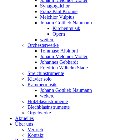
Johann Melchior Molter
Synagogalchor
Franz Paul Kröhne
Melchior Vulpius
Johann Gottlieb Naumann
Kirchenmusik
Opern
weitere
Orchesterwerke
Tommaso Albinoni
Johann Melchior Molter
Johannes Gebhardt
Friedrich Wilhelm Stade
Streichinstrumente
Klavier solo
Kammermusik
Johann Gottlieb Naumann
weitere
Holzblasinstrumente
Blechblasinstrumente
Orgelwerke
Aktuelles
Über uns
Vertrieb
Kontakt