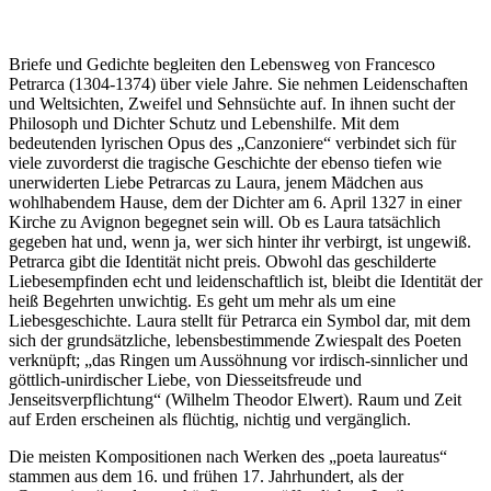
Briefe und Gedichte begleiten den Lebensweg von Francesco
Petrarca (1304-1374) über viele Jahre. Sie nehmen Leidenschaften
und Weltsichten, Zweifel und Sehnsüchte auf. In ihnen sucht der
Philosoph und Dichter Schutz und Lebenshilfe. Mit dem
bedeutenden lyrischen Opus des „Canzoniere“ verbindet sich für
viele zuvorderst die tragische Geschichte der ebenso tiefen wie
unerwiderten Liebe Petrarcas zu Laura, jenem Mädchen aus
wohlhabendem Hause, dem der Dichter am 6. April 1327 in einer
Kirche zu Avignon begegnet sein will. Ob es Laura tatsächlich
gegeben hat und, wenn ja, wer sich hinter ihr verbirgt, ist ungewiß.
Petrarca gibt die Identität nicht preis. Obwohl das geschilderte
Liebesempfinden echt und leidenschaftlich ist, bleibt die Identität der
heiß Begehrten unwichtig. Es geht um mehr als um eine
Liebesgeschichte. Laura stellt für Petrarca ein Symbol dar, mit dem
sich der grundsätzliche, lebensbestimmende Zwiespalt des Poeten
verknüpft; „das Ringen um Aussöhnung vor irdisch-sinnlicher und
göttlich-unirdischer Liebe, von Diesseitsfreude und
Jenseitsverpflichtung“ (Wilhelm Theodor Elwert). Raum und Zeit
auf Erden erscheinen als flüchtig, nichtig und vergänglich.
Die meisten Kompositionen nach Werken des „poeta laureatus“
stammen aus dem 16. und frühen 17. Jahrhundert, als der