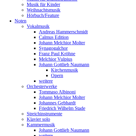
Musik für Kinder
Weihnachtsmusik
Hörbuch/Feature
Noten
Vokalmusik
Andreas Hammerschmidt
Calmus Edition
Johann Melchior Molter
Synagogalchor
Franz Paul Kröhne
Melchior Vulpius
Johann Gottlieb Naumann
Kirchenmusik
Opern
weitere
Orchesterwerke
Tommaso Albinoni
Johann Melchior Molter
Johannes Gebhardt
Friedrich Wilhelm Stade
Streichinstrumente
Klavier solo
Kammermusik
Johann Gottlieb Naumann
weitere