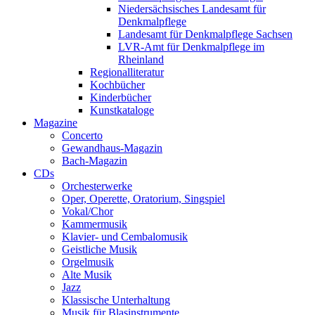
Niedersächsisches Landesamt für
Denkmalpflege
Landesamt für Denkmalpflege Sachsen
LVR-Amt für Denkmalpflege im
Rheinland
Regionalliteratur
Kochbücher
Kinderbücher
Kunstkataloge
Magazine
Concerto
Gewandhaus-Magazin
Bach-Magazin
CDs
Orchesterwerke
Oper, Operette, Oratorium, Singspiel
Vokal/Chor
Kammermusik
Klavier- und Cembalomusik
Geistliche Musik
Orgelmusik
Alte Musik
Jazz
Klassische Unterhaltung
Musik für Blasinstrumente