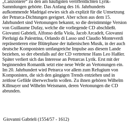
„Canzoniere“ zu den am häufigsten veröffentlichten Lyrik-
Sammlungen gehörte. Das Anfang des 16. Jahrhunderts
aufkommende Madrigal erwies sich als explizit für die Umsetzung
der Petrarca-Dichtungen geeignet. Aber schon aus dem 15.
Jahrhundert sind Vertonungen bekannt, so die dreistimmige Version
von Guillaume Dufay, welche die vorliegende CD abschließt.
Giovanni Gabrieli, Alfonso della Viola, Jacob Arcadelt, Giovanni
Pierluigi da Palestrina, Orlando di Lasso und Claudio Monteverdi
repräsentieren eine Blütephase der italienischen Musik, in der auch
deutsche Komponisten umfangreiche Impulse aus diesem Lande
beziehen, so der ebenfalls auf der CD vertretene Hans Leo Haßler.
Später verliert sich das Interesse an Petrarcas Lyrik. Erst mit der
beginnenden Romantik setzt eine neue Welle an Vertonungen ein.
Im 20. Jahrhundert wird Petrarca vor allem zum Refugium von
Komponisten, die sich den gängigen Trends entziehen und in
zeitlose Gefilde überwechseln wollen. Zu ihnen gehören Wilhelm
Killmayer und Wilhelm Weismann, deren Vertonungen die CD
abrunden.
Giovanni Gabrieli (1554/57 - 1612)