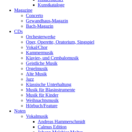
Kunstkataloge
Magazine
Concerto
Gewandhaus-Magazin
Bach-Magazin
CDs
Orchesterwerke
Oper, Operette, Oratorium, Singspiel
Vokal/Chor
Kammermusik
Klavier- und Cembalomusik
Geistliche Musik
Orgelmusik
Alte Musik
Jazz
Klassische Unterhaltung
Musik für Blasinstrumente
Musik für Kinder
Weihnachtsmusik
Hörbuch/Feature
Noten
Vokalmusik
Andreas Hammerschmidt
Calmus Edition