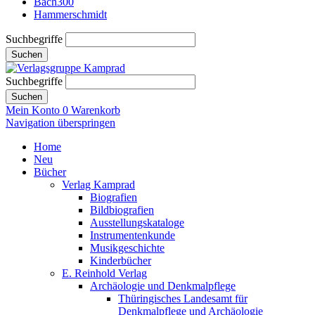
Bach300
Hammerschmidt
Suchbegriffe
Suchen
Suchbegriffe
Suchen
Mein Konto
0
Warenkorb
Navigation überspringen
Home
Neu
Bücher
Verlag Kamprad
Biografien
Bildbiografien
Ausstellungskataloge
Instrumentenkunde
Musikgeschichte
Kinderbücher
E. Reinhold Verlag
Archäologie und Denkmalpflege
Thüringisches Landesamt für
Denkmalpflege und Archäologie