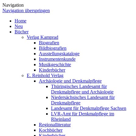
Navigation
Navigation überspringen
Home
Neu
Bücher
Verlag Kamprad
Biografien
Bildbiografien
Ausstellungskataloge
Instrumentenkunde
Musikgeschichte
Kinderbücher
E. Reinhold Verlag
Archäologie und Denkmalpflege
Thüringisches Landesamt für
Denkmalpflege und Archäologie
Niedersächsisches Landesamt für
Denkmalpflege
Landesamt für Denkmalpflege Sachsen
LVR-Amt für Denkmalpflege im
Rheinland
Regionalliteratur
Kochbücher
Kinderbücher