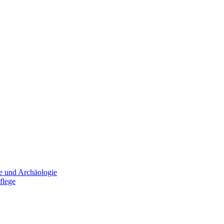
e und Archäologie
flege