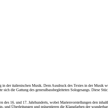
 in der italienischen Musik. Dem Ausdruck des Textes in der Musik w
erte sich die Gattung des generalbassbegleiteten Sologesangs. Diese St
ien des 16. und 17. Jahrhunderts, wobei Marienvorstellungen den inhal
in- und Überleitungen und präsentieren die Klangfarben der wunderbare