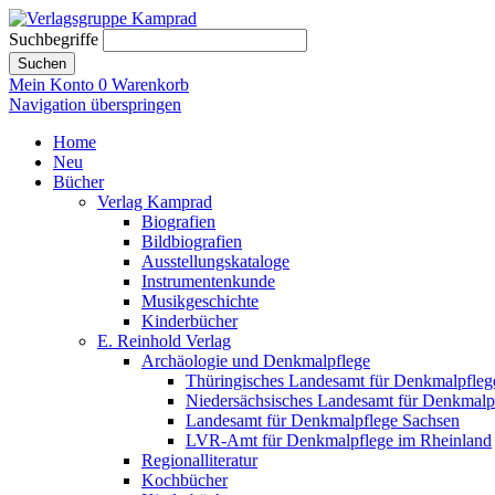
Suchbegriffe
Suchen
Mein Konto
0
Warenkorb
Navigation überspringen
Home
Neu
Bücher
Verlag Kamprad
Biografien
Bildbiografien
Ausstellungskataloge
Instrumentenkunde
Musikgeschichte
Kinderbücher
E. Reinhold Verlag
Archäologie und Denkmalpflege
Thüringisches Landesamt für Denkmalpfleg
Niedersächsisches Landesamt für Denkmalp
Landesamt für Denkmalpflege Sachsen
LVR-Amt für Denkmalpflege im Rheinland
Regionalliteratur
Kochbücher