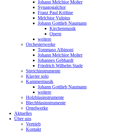
Johann Melchior Molter
Synagogalchor
Franz Paul Kröhne
Melchior Vulpius
Johann Gottlieb Naumann
Kirchenmusik
Opern
weitere
Orchesterwerke
Tommaso Albinoni
Johann Melchior Molter
Johannes Gebhardt
Friedrich Wilhelm Stade
Streichinstrumente
Klavier solo
Kammermusik
Johann Gottlieb Naumann
weitere
Holzblasinstrumente
Blechblasinstrumente
Orgelwerke
Aktuelles
Über uns
Vertrieb
Kontakt