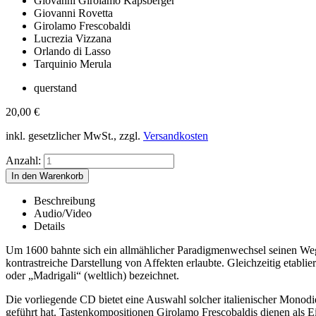
Giovanni Girolamo Kapsberger
Giovanni Rovetta
Girolamo Frescobaldi
Lucrezia Vizzana
Orlando di Lasso
Tarquinio Merula
querstand
20,00
€
inkl. gesetzlicher MwSt., zzgl.
Versandkosten
Anzahl:
Beschreibung
Audio/Video
Details
Um 1600 bahnte sich ein allmählicher Paradigmenwechsel seinen Weg
kontrastreiche Darstellung von Affekten erlaubte. Gleichzeitig etabli
oder „Madrigali“ (weltlich) bezeichnet.
Die vorliegende CD bietet eine Auswahl solcher italienischer Monod
geführt hat. Tastenkompositionen Girolamo Frescobaldis dienen als E