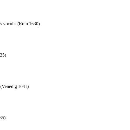
is voculis (Rom 1630)
635)
e (Venedig 1641)
35)