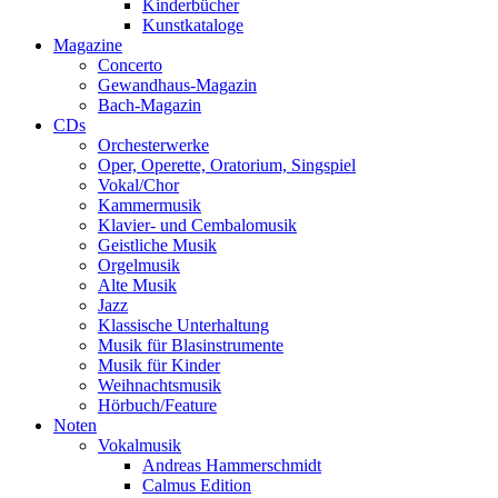
Kinderbücher
Kunstkataloge
Magazine
Concerto
Gewandhaus-Magazin
Bach-Magazin
CDs
Orchesterwerke
Oper, Operette, Oratorium, Singspiel
Vokal/Chor
Kammermusik
Klavier- und Cembalomusik
Geistliche Musik
Orgelmusik
Alte Musik
Jazz
Klassische Unterhaltung
Musik für Blasinstrumente
Musik für Kinder
Weihnachtsmusik
Hörbuch/Feature
Noten
Vokalmusik
Andreas Hammerschmidt
Calmus Edition