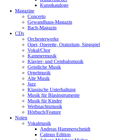
Kunstkataloge
Magazine
Concerto
Gewandhaus-Magazin
Bach-Magazin
CDs
Orchesterwerke
Oper, Operette, Oratorium, Singspiel
Vokal/Chor
Kammermusik
Klavier- und Cembalomusik
Geistliche Musik
Orgelmusik
Alte Musik
Jazz
Klassische Unterhaltung
Musik für Blasinstrumente
Musik für Kinder
Weihnachtsmusik
Hörbuch/Feature
Noten
Vokalmusik
Andreas Hammerschmidt
Calmus Edition