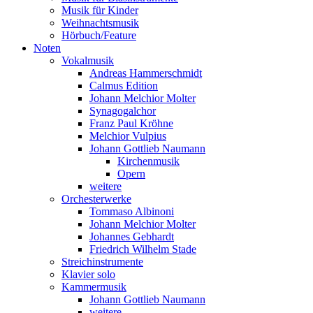
Musik für Kinder
Weihnachtsmusik
Hörbuch/Feature
Noten
Vokalmusik
Andreas Hammerschmidt
Calmus Edition
Johann Melchior Molter
Synagogalchor
Franz Paul Kröhne
Melchior Vulpius
Johann Gottlieb Naumann
Kirchenmusik
Opern
weitere
Orchesterwerke
Tommaso Albinoni
Johann Melchior Molter
Johannes Gebhardt
Friedrich Wilhelm Stade
Streichinstrumente
Klavier solo
Kammermusik
Johann Gottlieb Naumann
weitere