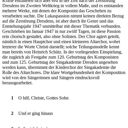
Kräfte entfalteten sich aber erst in der Zeit nach der Zerstörung
Dresdens im Zweiten Weltkrieg in vollem Maße, und es entstanden
mehrere Werke, mit denen der Komponist das Geschehen zu
verarbeiten suchte. Die Lukaspassion nimmt keinen direkten Bezug
auf die Zerstörung Dresdens, ist aber durch ihr Genre und das
Entstehungsjahr 1947 unmittelbar mit dieser Thematik verbunden.
Geschrieben im Januar 1947 in nur zwölf Tagen, ist diese Passion
rein chorisch gestaltet, also ohne Solisten. Der Chor agiert geteilt,
nämlich in einen Hauptchor und einen kleineren Altarchor, wobei
letzterer die Worte Christi darstellt; solche Teilungsmodelle kennt
man bereits von Heinrich Schütz. In der vorliegenden Einspielung,
die zugleich als Festgabe zum 120. Geburtstag des Komponisten
und zum 125. Geburtstag der Singakademie Dresden angesehen
werden kann, übernimmt der Kinderchor der Singakademie die
Rolle des Altarchores. Die klare Wortgebundenheit der Komposition
wird von den Sängerinnen und Sängern eindrucksvoll
herausgearbeitet.
1
O hilf, Christe, Gottes Sohn
2
Und er ging hinaus