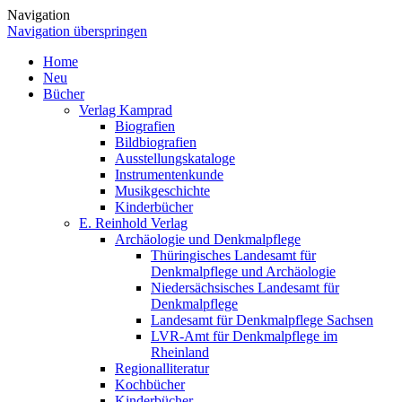
Navigation
Navigation überspringen
Home
Neu
Bücher
Verlag Kamprad
Biografien
Bildbiografien
Ausstellungskataloge
Instrumentenkunde
Musikgeschichte
Kinderbücher
E. Reinhold Verlag
Archäologie und Denkmalpflege
Thüringisches Landesamt für
Denkmalpflege und Archäologie
Niedersächsisches Landesamt für
Denkmalpflege
Landesamt für Denkmalpflege Sachsen
LVR-Amt für Denkmalpflege im
Rheinland
Regionalliteratur
Kochbücher
Kinderbücher