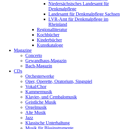
Niedersächsisches Landesamt für
Denkmalpflege
Landesamt für Denkmalpflege Sachsen
LVR-Amt für Denkmalpflege im
Rheinland
Regionalliteratur
Kochbücher
Kinderbücher
Kunstkataloge
Magazine
Concerto
Gewandhaus-Magazin
Bach-Magazin
CDs
Orchesterwerke
Oper, Operette, Oratorium, Singspiel
Vokal/Chor
Kammermusik
Klavier- und Cembalomusik
Geistliche Musik
Orgelmusik
Alte Musik
Jazz
Klassische Unterhaltung
Musik für Blasinstrumente