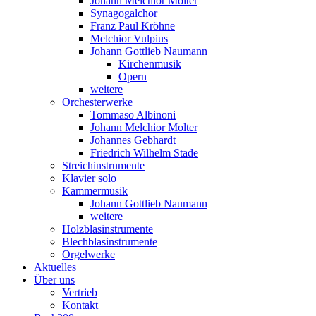
Johann Melchior Molter
Synagogalchor
Franz Paul Kröhne
Melchior Vulpius
Johann Gottlieb Naumann
Kirchenmusik
Opern
weitere
Orchesterwerke
Tommaso Albinoni
Johann Melchior Molter
Johannes Gebhardt
Friedrich Wilhelm Stade
Streichinstrumente
Klavier solo
Kammermusik
Johann Gottlieb Naumann
weitere
Holzblasinstrumente
Blechblasinstrumente
Orgelwerke
Aktuelles
Über uns
Vertrieb
Kontakt