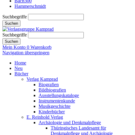
Bach300
Hammerschmidt
Suchbegriffe
Suchen
Suchbegriffe
Suchen
Mein Konto
0
Warenkorb
Navigation überspringen
Home
Neu
Bücher
Verlag Kamprad
Biografien
Bildbiografien
Ausstellungskataloge
Instrumentenkunde
Musikgeschichte
Kinderbücher
E. Reinhold Verlag
Archäologie und Denkmalpflege
Thüringisches Landesamt für
Denkmalpflege und Archäologie