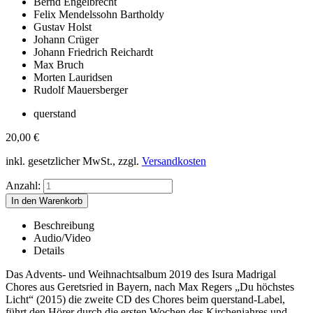
Bernd Engelbrecht
Felix Mendelssohn Bartholdy
Gustav Holst
Johann Crüger
Johann Friedrich Reichardt
Max Bruch
Morten Lauridsen
Rudolf Mauersberger
querstand
20,00
€
inkl. gesetzlicher MwSt., zzgl.
Versandkosten
Anzahl:
Beschreibung
Audio/Video
Details
Das Advents- und Weihnachtsalbum 2019 des Isura Madrigal
Chores aus Geretsried in Bayern, nach Max Regers „Du höchstes
Licht“ (2015) die zweite CD des Chores beim querstand-Label,
führt den Hörer durch die ersten Wochen des Kirchenjahres und