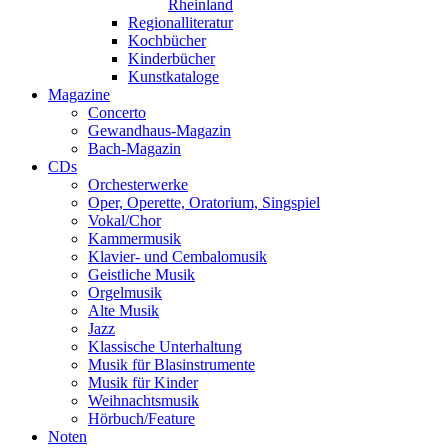
Rheinland
Regionalliteratur
Kochbücher
Kinderbücher
Kunstkataloge
Magazine
Concerto
Gewandhaus-Magazin
Bach-Magazin
CDs
Orchesterwerke
Oper, Operette, Oratorium, Singspiel
Vokal/Chor
Kammermusik
Klavier- und Cembalomusik
Geistliche Musik
Orgelmusik
Alte Musik
Jazz
Klassische Unterhaltung
Musik für Blasinstrumente
Musik für Kinder
Weihnachtsmusik
Hörbuch/Feature
Noten