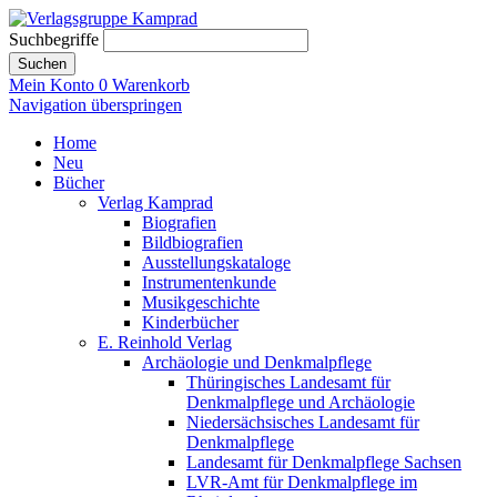
Suchbegriffe
Suchen
Mein Konto
0
Warenkorb
Navigation überspringen
Home
Neu
Bücher
Verlag Kamprad
Biografien
Bildbiografien
Ausstellungskataloge
Instrumentenkunde
Musikgeschichte
Kinderbücher
E. Reinhold Verlag
Archäologie und Denkmalpflege
Thüringisches Landesamt für
Denkmalpflege und Archäologie
Niedersächsisches Landesamt für
Denkmalpflege
Landesamt für Denkmalpflege Sachsen
LVR-Amt für Denkmalpflege im