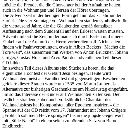
möchte die Freude, die die Chorsänger bei der Aufnahme hatten,
auch in die Wohnungen und Herzen der Hörer übertragen.
Die Adventszeit in der heutigen Form geht auf das 7. Jahrhundert
zurück. Die vier Sonntage vor Weihnachten standen symbolisch für
die viertausend Jahre, die die Glaubenden gemäß damaliger
Auffassung nach dem Sündenfall auf den Erlöser warten mussten.
Advent umfasst die Zeit, in der man sich durch Fasten und innere
Einkehr auf die Ankunft des Herrn vorbereiten soll. Nicht selten
finden wir Psalmvertonungen, etwa in Albert Beckers „Machet die
Tore weit“, das zusammen mit Werken von Anton Bruckner, Johann
Crüger, Gustav Holst und Arvo Pärt den adventlichen Teil dieser
CD bildet.
Im zweiten Teil dieses Albums sind Stücke zu hören, die das
eigentliche Hochfest der Geburt Jesu besingen. Heute wird
Weihnachten meist als Familienfest mit gegenseitigem Beschenken
gefeiert; dieser Brauch wurde um 1535 von Martin Luther als
Alternative zur bisherigen Geschenksitte am Nikolaustag eingeführt,
um so das Interesse der Kinder auf Weihnachten zu lenken. Der
festliche, strahlende aber auch volkstümliche Charakter des
Weihnachtsfests hat Komponisten aller Epochen inspiriert – die
Spanne auf der CD reicht vom 17. Jahrhundert mit Johann Crügers
„Fröhlich soll mein Herze springen“ bis in die jüngste Gegenwart
mit „Stille Nacht“ in einem selten zu hörenden Satz von Bernd
Englbrecht.