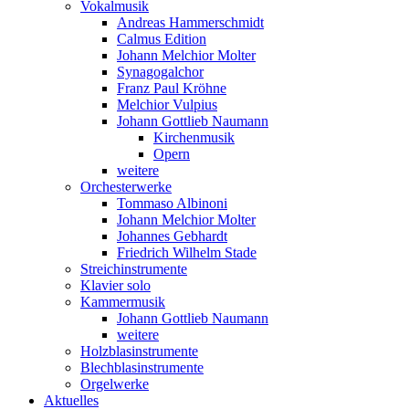
Vokalmusik
Andreas Hammerschmidt
Calmus Edition
Johann Melchior Molter
Synagogalchor
Franz Paul Kröhne
Melchior Vulpius
Johann Gottlieb Naumann
Kirchenmusik
Opern
weitere
Orchesterwerke
Tommaso Albinoni
Johann Melchior Molter
Johannes Gebhardt
Friedrich Wilhelm Stade
Streichinstrumente
Klavier solo
Kammermusik
Johann Gottlieb Naumann
weitere
Holzblasinstrumente
Blechblasinstrumente
Orgelwerke
Aktuelles