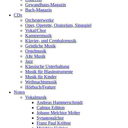
Gewandhaus-Magazin
Bach-Magazin
CDs
Orchesterwerke
Oper, Operette, Oratorium, Singspiel
Vokal/Chor
Kammermusik
Klavier- und Cembalomusik
Geistliche Musik
Orgelmusik
Alte Musik
Jazz
Klassische Unterhaltung
Musik für Blasinstrumente
Musik für Kinder
Weihnachtsmusik
Hörbuch/Feature
Noten
Vokalmusik
Andreas Hammerschmidt
Calmus Edition
Johann Melchior Molter
Synagogalchor
Franz Paul Kröhne