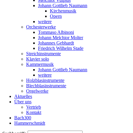
Melchior Vulpius
Johann Gottlieb Naumann
Kirchenmusik
Opern
weitere
Orchesterwerke
Tommaso Albinoni
Johann Melchior Molter
Johannes Gebhardt
Friedrich Wilhelm Stade
Streichinstrumente
Klavier solo
Kammermusik
Johann Gottlieb Naumann
weitere
Holzblasinstrumente
Blechblasinstrumente
Orgelwerke
Aktuelles
Über uns
Vertrieb
Kontakt
Bach300
Hammerschmidt