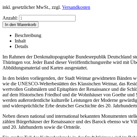
inkl. gesetzlicher MwSt., zzgl.
Versandkosten
Anzahl:
Beschreibung
Inhalt
Details
Im Rahmen der Denkmaltopographie Bundesrepublik Deutschland stell
Thüringen vor. Jeder Band dieser Veröffentlichungsreihe wird mit Ü
Abbildungsmaterial und Karten ausgestattet.
In den beiden vorliegenden, der Stadt Weimar gewidmeten Bänden wer
wie die UNESCO-Welterbestätten des Klassischen Weimar, das Residen
wertvollen Grabmälern und Epitaphien der Renaissance und die Schlös
auf dem Historischen Friedhof und die Wohnhäuser von Goethe und
werden außerordentliche kulturelle Leistungen der Moderne gewürdi
und widersprüchliche Erbe deutscher Geschichte des 20. Jahrhunderts
Neben diesen national und international bekannten Monumenten stelle
zählen Bürgerhäuser der Renaissance und des Barock ebenso wie Ville
und 20. Jahrhunderts sowie die Ortsteile.