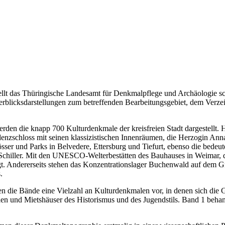
t das Thüringische Landesamt für Denkmalpflege und Archäologie sch
berblicksdarstellungen zum betreffenden Bearbeitungsgebiet, dem Verz
den die knapp 700 Kulturdenkmale der kreisfreien Stadt dargestellt.
zschloss mit seinen klassizistischen Innenräumen, die Herzogin Anna
ser und Parks in Belvedere, Ettersburg und Tiefurt, ebenso die bedeu
 Schiller. Mit den UNESCO-Welterbestätten des Bauhauses in Weimar
gt. Andererseits stehen das Konzentrationslager Buchenwald auf dem 
.
n die Bände eine Vielzahl an Kulturdenkmalen vor, in denen sich die G
n und Mietshäuser des Historismus und des Jugendstils. Band 1 behande