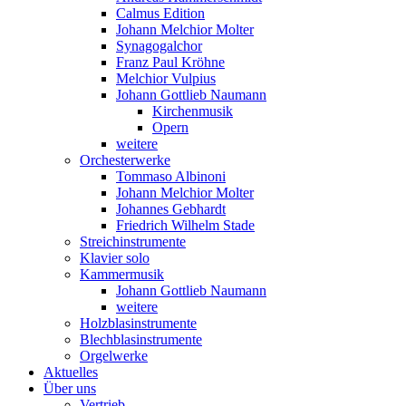
Calmus Edition
Johann Melchior Molter
Synagogalchor
Franz Paul Kröhne
Melchior Vulpius
Johann Gottlieb Naumann
Kirchenmusik
Opern
weitere
Orchesterwerke
Tommaso Albinoni
Johann Melchior Molter
Johannes Gebhardt
Friedrich Wilhelm Stade
Streichinstrumente
Klavier solo
Kammermusik
Johann Gottlieb Naumann
weitere
Holzblasinstrumente
Blechblasinstrumente
Orgelwerke
Aktuelles
Über uns
Vertrieb