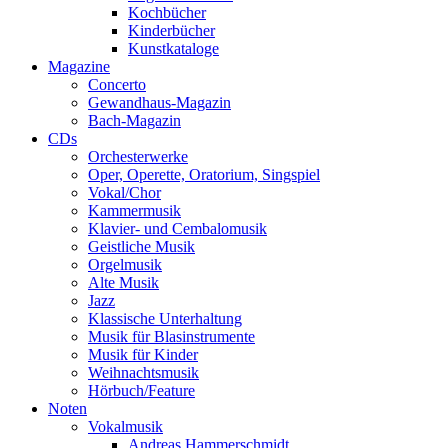
Kochbücher
Kinderbücher
Kunstkataloge
Magazine
Concerto
Gewandhaus-Magazin
Bach-Magazin
CDs
Orchesterwerke
Oper, Operette, Oratorium, Singspiel
Vokal/Chor
Kammermusik
Klavier- und Cembalomusik
Geistliche Musik
Orgelmusik
Alte Musik
Jazz
Klassische Unterhaltung
Musik für Blasinstrumente
Musik für Kinder
Weihnachtsmusik
Hörbuch/Feature
Noten
Vokalmusik
Andreas Hammerschmidt