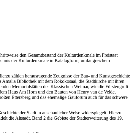
rittweise den Gesamtbestand der Kulturdenkmale im Freistaat
eichnis der Kulturdenkmale in Katalogform, umfangreichem
 Hierzu zählen herausragende Zeugnisse der Bau- und Kunstgeschichte
 Amalia Bibliothek mit dem Rokokosaal, die Stadtkirche mit ihren
tenden Memorialstätten des Klassischen Weimar, wie die Fürstengruft
, dem Haus Am Horn und den Bauten von Henry van de Velde,
Großen Ettersberg und das ehemalige Gauforum auch für das schwere
eschichte der Stadt in anschaulicher Weise widerspiegelt. Hierzu
lt die Altstadt, Band 2 die Gebiete der Stadterweiterung des 19.