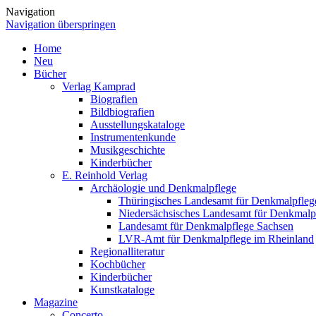
Navigation
Navigation überspringen
Home
Neu
Bücher
Verlag Kamprad
Biografien
Bildbiografien
Ausstellungskataloge
Instrumentenkunde
Musikgeschichte
Kinderbücher
E. Reinhold Verlag
Archäologie und Denkmalpflege
Thüringisches Landesamt für Denkmalpfleg
Niedersächsisches Landesamt für Denkmalp
Landesamt für Denkmalpflege Sachsen
LVR-Amt für Denkmalpflege im Rheinland
Regionalliteratur
Kochbücher
Kinderbücher
Kunstkataloge
Magazine
Concerto