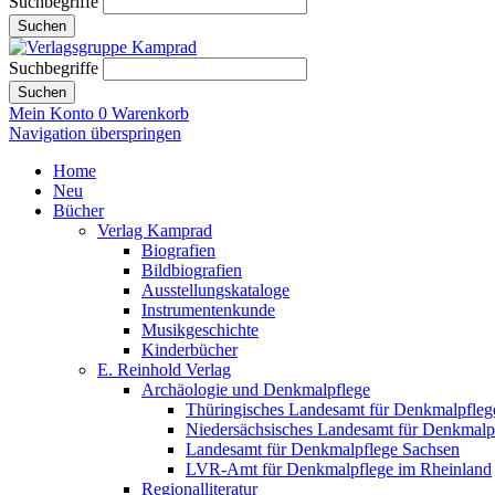
Suchbegriffe
Suchen
Suchbegriffe
Suchen
Mein Konto
0
Warenkorb
Navigation überspringen
Home
Neu
Bücher
Verlag Kamprad
Biografien
Bildbiografien
Ausstellungskataloge
Instrumentenkunde
Musikgeschichte
Kinderbücher
E. Reinhold Verlag
Archäologie und Denkmalpflege
Thüringisches Landesamt für Denkmalpfleg
Niedersächsisches Landesamt für Denkmalp
Landesamt für Denkmalpflege Sachsen
LVR-Amt für Denkmalpflege im Rheinland
Regionalliteratur