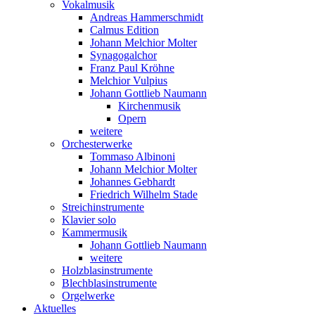
Vokalmusik
Andreas Hammerschmidt
Calmus Edition
Johann Melchior Molter
Synagogalchor
Franz Paul Kröhne
Melchior Vulpius
Johann Gottlieb Naumann
Kirchenmusik
Opern
weitere
Orchesterwerke
Tommaso Albinoni
Johann Melchior Molter
Johannes Gebhardt
Friedrich Wilhelm Stade
Streichinstrumente
Klavier solo
Kammermusik
Johann Gottlieb Naumann
weitere
Holzblasinstrumente
Blechblasinstrumente
Orgelwerke
Aktuelles