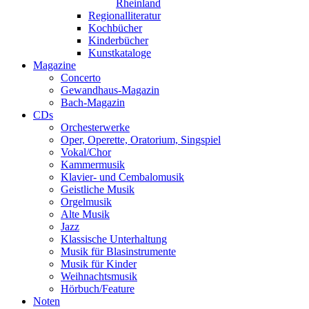
Rheinland
Regionalliteratur
Kochbücher
Kinderbücher
Kunstkataloge
Magazine
Concerto
Gewandhaus-Magazin
Bach-Magazin
CDs
Orchesterwerke
Oper, Operette, Oratorium, Singspiel
Vokal/Chor
Kammermusik
Klavier- und Cembalomusik
Geistliche Musik
Orgelmusik
Alte Musik
Jazz
Klassische Unterhaltung
Musik für Blasinstrumente
Musik für Kinder
Weihnachtsmusik
Hörbuch/Feature
Noten