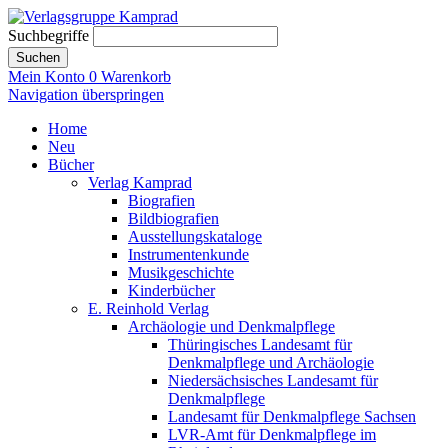
Suchbegriffe
Suchen
Mein Konto
0
Warenkorb
Navigation überspringen
Home
Neu
Bücher
Verlag Kamprad
Biografien
Bildbiografien
Ausstellungskataloge
Instrumentenkunde
Musikgeschichte
Kinderbücher
E. Reinhold Verlag
Archäologie und Denkmalpflege
Thüringisches Landesamt für
Denkmalpflege und Archäologie
Niedersächsisches Landesamt für
Denkmalpflege
Landesamt für Denkmalpflege Sachsen
LVR-Amt für Denkmalpflege im