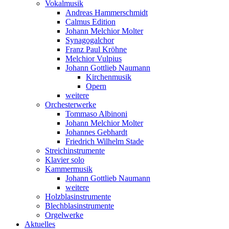
Vokalmusik
Andreas Hammerschmidt
Calmus Edition
Johann Melchior Molter
Synagogalchor
Franz Paul Kröhne
Melchior Vulpius
Johann Gottlieb Naumann
Kirchenmusik
Opern
weitere
Orchesterwerke
Tommaso Albinoni
Johann Melchior Molter
Johannes Gebhardt
Friedrich Wilhelm Stade
Streichinstrumente
Klavier solo
Kammermusik
Johann Gottlieb Naumann
weitere
Holzblasinstrumente
Blechblasinstrumente
Orgelwerke
Aktuelles