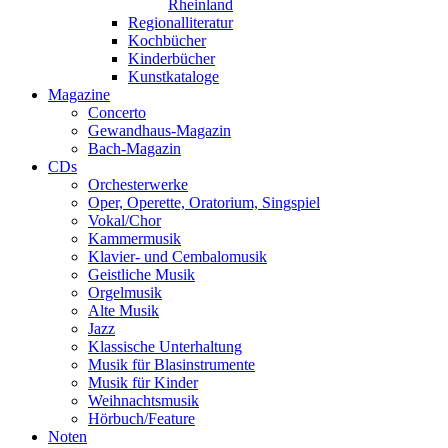
Rheinland
Regionalliteratur
Kochbücher
Kinderbücher
Kunstkataloge
Magazine
Concerto
Gewandhaus-Magazin
Bach-Magazin
CDs
Orchesterwerke
Oper, Operette, Oratorium, Singspiel
Vokal/Chor
Kammermusik
Klavier- und Cembalomusik
Geistliche Musik
Orgelmusik
Alte Musik
Jazz
Klassische Unterhaltung
Musik für Blasinstrumente
Musik für Kinder
Weihnachtsmusik
Hörbuch/Feature
Noten