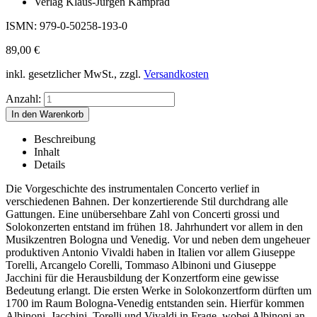
Verlag Klaus-Jürgen Kamprad
ISMN: 979-0-50258-193-0
89,00
€
inkl. gesetzlicher MwSt., zzgl.
Versandkosten
Anzahl:
Beschreibung
Inhalt
Details
Die Vorgeschichte des instrumentalen Concerto verlief in
verschiedenen Bahnen. Der konzertierende Stil durchdrang alle
Gattungen. Eine unübersehbare Zahl von Concerti grossi und
Solokonzerten entstand im frühen 18. Jahrhundert vor allem in den
Musikzentren Bologna und Venedig. Vor und neben dem ungeheuer
produktiven Antonio Vivaldi haben in Italien vor allem Giuseppe
Torelli, Arcangelo Corelli, Tommaso Albinoni und Giuseppe
Jacchini für die Herausbildung der Konzertform eine gewisse
Bedeutung erlangt. Die ersten Werke in Solokonzertform dürften um
1700 im Raum Bologna-Venedig entstanden sein. Hierfür kommen
Albinoni, Jacchini, Torelli und Vivaldi in Frage, wobei Albinoni an