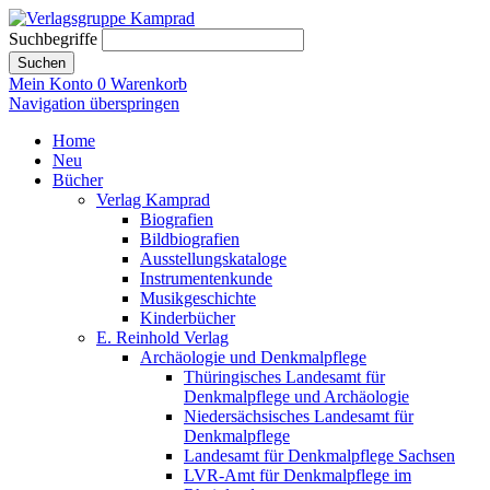
Suchbegriffe
Suchen
Mein Konto
0
Warenkorb
Navigation überspringen
Home
Neu
Bücher
Verlag Kamprad
Biografien
Bildbiografien
Ausstellungskataloge
Instrumentenkunde
Musikgeschichte
Kinderbücher
E. Reinhold Verlag
Archäologie und Denkmalpflege
Thüringisches Landesamt für
Denkmalpflege und Archäologie
Niedersächsisches Landesamt für
Denkmalpflege
Landesamt für Denkmalpflege Sachsen
LVR-Amt für Denkmalpflege im