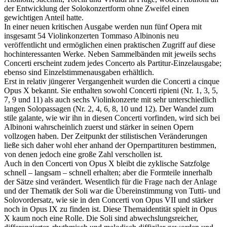
der Entwicklung der Solokonzertform ohne Zweifel einen
gewichtigen Anteil hatte.
In einer neuen kritischen Ausgabe werden nun fünf Opera mit
insgesamt 54 Violinkonzerten Tommaso Albinonis neu
veröffentlicht und ermöglichen einen praktischen Zugriff auf diese
hochinteressanten Werke. Neben Sammelbänden mit jeweils sechs
Concerti erscheint zudem jedes Concerto als Partitur-Einzelausgabe;
ebenso sind Einzelstimmenausgaben erhältlich.
Erst in relativ jüngerer Vergangenheit wurden die Concerti a cinque
Opus X bekannt. Sie enthalten sowohl Concerti ripieni (Nr. 1, 3, 5,
7, 9 und 11) als auch sechs Violinkonzerte mit sehr unterschiedlich
langen Solopassagen (Nr. 2, 4, 6, 8, 10 und 12). Der Wandel zum
stile galante, wie wir ihn in diesen Concerti vorfinden, wird sich bei
Albinoni wahrscheinlich zuerst und stärker in seinen Opern
vollzogen haben. Der Zeitpunkt der stilistischen Veränderungen
ließe sich daher wohl eher anhand der Opernpartituren bestimmen,
von denen jedoch eine große Zahl verschollen ist.
Auch in den Concerti von Opus X bleibt die zyklische Satzfolge
schnell – langsam – schnell erhalten; aber die Formteile innerhalb
der Sätze sind verändert. Wesentlich für die Frage nach der Anlage
und der Thematik der Soli war die Übereinstimmung von Tutti- und
Solovordersatz, wie sie in den Concerti von Opus VII und stärker
noch in Opus IX zu finden ist. Diese Themaidentität spielt in Opus
X kaum noch eine Rolle. Die Soli sind abwechslungsreicher,