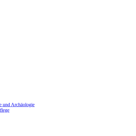
e und Archäologie
flege