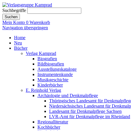
Suchbegriffe
Suchen
Mein Konto
0
Warenkorb
Navigation überspringen
Home
Neu
Bücher
Verlag Kamprad
Biografien
Bildbiografien
Ausstellungskataloge
Instrumentenkunde
Musikgeschichte
Kinderbücher
E. Reinhold Verlag
Archäologie und Denkmalpflege
Thüringisches Landesamt für Denkmalpfleg
Niedersächsisches Landesamt für Denkmalp
Landesamt für Denkmalpflege Sachsen
LVR-Amt für Denkmalpflege im Rheinland
Regionalliteratur
Kochbücher