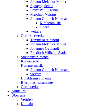
Johann Melchior Molter
Synagogalchor
Franz Paul Kröhne
Melchior Vulpius
Johann Gottlieb Naumann
Kirchenmusik
Opern
weitere
Orchesterwerke
Tommaso Albinoni
Johann Melchior Molter
Johannes Gebhardt
Friedrich Wilhelm Stade
Streichinstrumente
Klavier solo
Kammermusik
Johann Gottlieb Naumann
weitere
Holzblasinstrumente
Blechblasinstrumente
Orgelwerke
Aktuelles
Über uns
Vertrieb
Kontakt