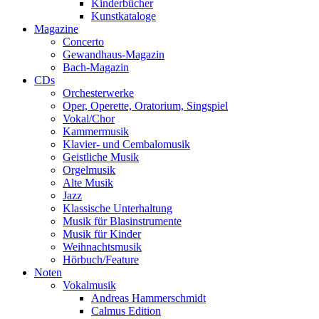
Kinderbücher
Kunstkataloge
Magazine
Concerto
Gewandhaus-Magazin
Bach-Magazin
CDs
Orchesterwerke
Oper, Operette, Oratorium, Singspiel
Vokal/Chor
Kammermusik
Klavier- und Cembalomusik
Geistliche Musik
Orgelmusik
Alte Musik
Jazz
Klassische Unterhaltung
Musik für Blasinstrumente
Musik für Kinder
Weihnachtsmusik
Hörbuch/Feature
Noten
Vokalmusik
Andreas Hammerschmidt
Calmus Edition