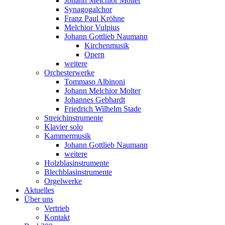
Johann Melchior Molter
Synagogalchor
Franz Paul Kröhne
Melchior Vulpius
Johann Gottlieb Naumann
Kirchenmusik
Opern
weitere
Orchesterwerke
Tommaso Albinoni
Johann Melchior Molter
Johannes Gebhardt
Friedrich Wilhelm Stade
Streichinstrumente
Klavier solo
Kammermusik
Johann Gottlieb Naumann
weitere
Holzblasinstrumente
Blechblasinstrumente
Orgelwerke
Aktuelles
Über uns
Vertrieb
Kontakt