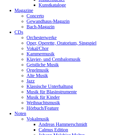
Kunstkataloge
Magazine
Concerto
Gewandhaus-Magazin
Bach-Magazin
CDs
Orchesterwerke
Oper, Operette, Oratorium, Singspiel
Vokal/Chor
Kammermusik
Klavier- und Cembalomusik
Geistliche Musik
Orgelmusik
Alte Musik
Jazz
Klassische Unterhaltung
Musik für Blasinstrumente
Musik für Kinder
Weihnachtsmusik
Hörbuch/Feature
Noten
Vokalmusik
Andreas Hammerschmidt
Calmus Edition