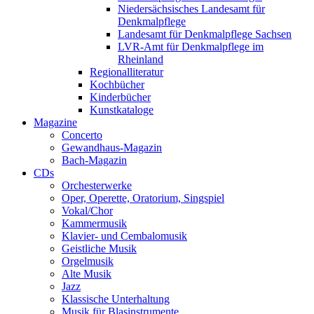
Niedersächsisches Landesamt für
Denkmalpflege
Landesamt für Denkmalpflege Sachsen
LVR-Amt für Denkmalpflege im
Rheinland
Regionalliteratur
Kochbücher
Kinderbücher
Kunstkataloge
Magazine
Concerto
Gewandhaus-Magazin
Bach-Magazin
CDs
Orchesterwerke
Oper, Operette, Oratorium, Singspiel
Vokal/Chor
Kammermusik
Klavier- und Cembalomusik
Geistliche Musik
Orgelmusik
Alte Musik
Jazz
Klassische Unterhaltung
Musik für Blasinstrumente