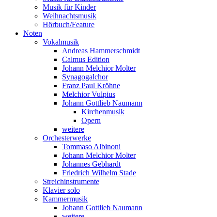
Musik für Kinder
Weihnachtsmusik
Hörbuch/Feature
Noten
Vokalmusik
Andreas Hammerschmidt
Calmus Edition
Johann Melchior Molter
Synagogalchor
Franz Paul Kröhne
Melchior Vulpius
Johann Gottlieb Naumann
Kirchenmusik
Opern
weitere
Orchesterwerke
Tommaso Albinoni
Johann Melchior Molter
Johannes Gebhardt
Friedrich Wilhelm Stade
Streichinstrumente
Klavier solo
Kammermusik
Johann Gottlieb Naumann
weitere