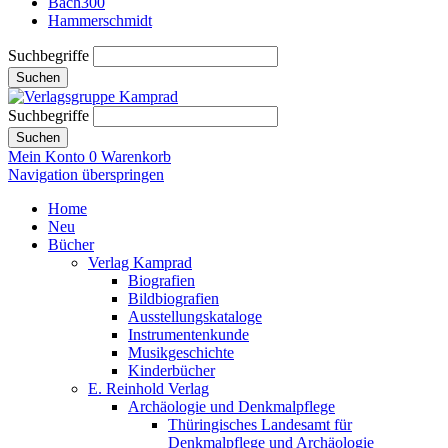
Bach300
Hammerschmidt
Suchbegriffe
Suchen
Suchbegriffe
Suchen
Mein Konto
0
Warenkorb
Navigation überspringen
Home
Neu
Bücher
Verlag Kamprad
Biografien
Bildbiografien
Ausstellungskataloge
Instrumentenkunde
Musikgeschichte
Kinderbücher
E. Reinhold Verlag
Archäologie und Denkmalpflege
Thüringisches Landesamt für
Denkmalpflege und Archäologie