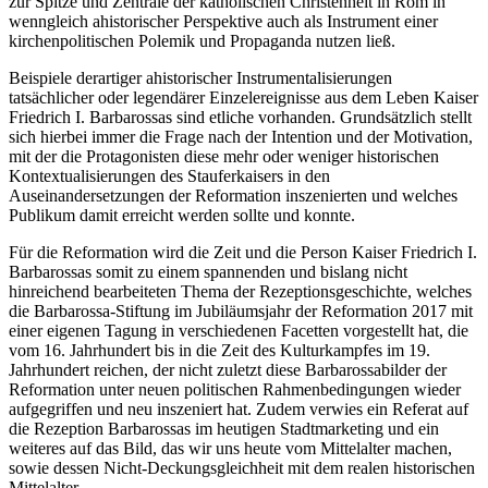
zur Spitze und Zentrale der katholischen Christenheit in Rom in
wenngleich ahistorischer Perspektive auch als Instrument einer
kirchenpolitischen Polemik und Propaganda nutzen ließ.
Beispiele derartiger ahistorischer Instrumentalisierungen
tatsächlicher oder legendärer Einzelereignisse aus dem Leben Kaiser
Friedrich I. Barbarossas sind etliche vorhanden. Grundsätzlich stellt
sich hierbei immer die Frage nach der Intention und der Motivation,
mit der die Protagonisten diese mehr oder weniger historischen
Kontextualisierungen des Stauferkaisers in den
Auseinandersetzungen der Reformation inszenierten und welches
Publikum damit erreicht werden sollte und konnte.
Für die Reformation wird die Zeit und die Person Kaiser Friedrich I.
Barbarossas somit zu einem spannenden und bislang nicht
hinreichend bearbeiteten Thema der Rezeptionsgeschichte, welches
die Barbarossa-Stiftung im Jubiläumsjahr der Reformation 2017 mit
einer eigenen Tagung in verschiedenen Facetten vorgestellt hat, die
vom 16. Jahrhundert bis in die Zeit des Kulturkampfes im 19.
Jahrhundert reichen, der nicht zuletzt diese Barbarossabilder der
Reformation unter neuen politischen Rahmenbedingungen wieder
aufgegriffen und neu inszeniert hat. Zudem verwies ein Referat auf
die Rezeption Barbarossas im heutigen Stadtmarketing und ein
weiteres auf das Bild, das wir uns heute vom Mittelalter machen,
sowie dessen Nicht-Deckungsgleichheit mit dem realen historischen
Mittelalter.