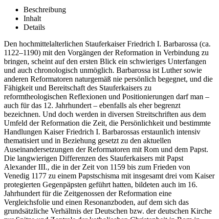
Beschreibung
Inhalt
Details
Den hochmittelalterlichen Stauferkaiser Friedrich I. Barbarossa (ca.
1122–1190) mit den Vorgängen der Reformation in Verbindung zu
bringen, scheint auf den ersten Blick ein schwieriges Unterfangen
und auch chronologisch unmöglich. Barbarossa ist Luther sowie
anderen Reformatoren naturgemäß nie persönlich begegnet, und die
Fähigkeit und Bereitschaft des Stauferkaisers zu
reformtheologischen Reflexionen und Positionierungen darf man –
auch für das 12. Jahrhundert – ebenfalls als eher begrenzt
bezeichnen. Und doch werden in diversen Streitschriften aus dem
Umfeld der Reformation die Zeit, die Persönlichkeit und bestimmte
Handlungen Kaiser Friedrich I. Barbarossas erstaunlich intensiv
thematisiert und in Beziehung gesetzt zu den aktuellen
Auseinandersetzungen der Reformatoren mit Rom und dem Papst.
Die langwierigen Differenzen des Stauferkaisers mit Papst
Alexander III., die in der Zeit von 1159 bis zum Frieden von
Venedig 1177 zu einem Papstschisma mit insgesamt drei vom Kaiser
protegierten Gegenpäpsten geführt hatten, bildeten auch im 16.
Jahrhundert für die Zeitgenossen der Reformation eine
Vergleichsfolie und einen Resonanzboden, auf dem sich das
grundsätzliche Verhältnis der Deutschen bzw. der deutschen Kirche