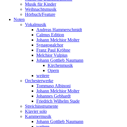
Musik für Kinder
Weihnachtsmusik
Hörbuch/Feature
Noten
Vokalmusik
Andreas Hammerschmidt
Calmus Edition
Johann Melchior Molter
Synagogalchor
Franz Paul Kröhne
Melchior Vulpius
Johann Gottlieb Naumann
Kirchenmusik
Opern
weitere
Orchesterwerke
Tommaso Albinoni
Johann Melchior Molter
Johannes Gebhardt
Friedrich Wilhelm Stade
Streichinstrumente
Klavier solo
Kammermusik
Johann Gottlieb Naumann
weitere