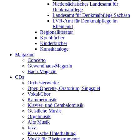
Niedersächsisches Landesamt für
Denkmalpflege
Landesamt für Denkmalpflege Sachsen
LVR-Amt für Denkmalpflege im
Rheinland
Regionalliteratur
Kochbücher
Kinderbücher
Kunstkataloge
Magazine
Concerto
Gewandhaus-Magazin
Bach-Magazin
CDs
Orchesterwerke
Oper, Operette, Oratorium, Singspiel
Vokal/Chor
Kammermusik
Klavier- und Cembalomusik
Geistliche Musik
Orgelmusik
Alte Musik
Jazz
Klassische Unterhaltung
Musik für Blasinstrumente