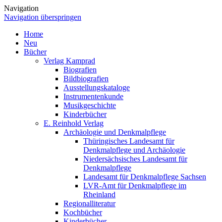
Navigation
Navigation überspringen
Home
Neu
Bücher
Verlag Kamprad
Biografien
Bildbiografien
Ausstellungskataloge
Instrumentenkunde
Musikgeschichte
Kinderbücher
E. Reinhold Verlag
Archäologie und Denkmalpflege
Thüringisches Landesamt für
Denkmalpflege und Archäologie
Niedersächsisches Landesamt für
Denkmalpflege
Landesamt für Denkmalpflege Sachsen
LVR-Amt für Denkmalpflege im
Rheinland
Regionalliteratur
Kochbücher
Kinderbücher