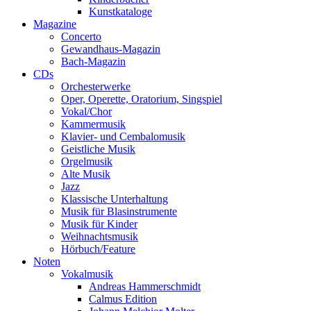
Kunstkataloge
Magazine
Concerto
Gewandhaus-Magazin
Bach-Magazin
CDs
Orchesterwerke
Oper, Operette, Oratorium, Singspiel
Vokal/Chor
Kammermusik
Klavier- und Cembalomusik
Geistliche Musik
Orgelmusik
Alte Musik
Jazz
Klassische Unterhaltung
Musik für Blasinstrumente
Musik für Kinder
Weihnachtsmusik
Hörbuch/Feature
Noten
Vokalmusik
Andreas Hammerschmidt
Calmus Edition