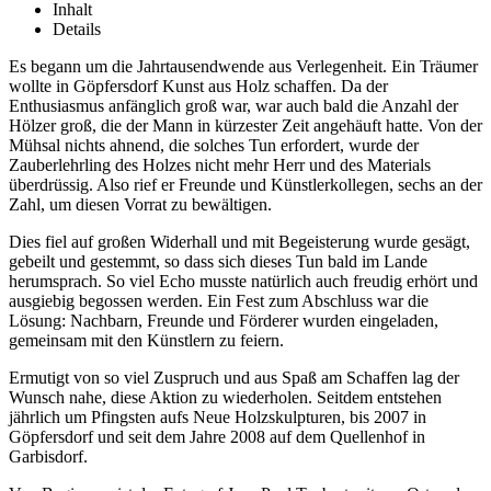
Inhalt
Details
Es begann um die Jahrtausendwende aus Verlegenheit. Ein Träumer
wollte in Göpfersdorf Kunst aus Holz schaffen. Da der
Enthusiasmus anfänglich groß war, war auch bald die Anzahl der
Hölzer groß, die der Mann in kürzester Zeit angehäuft hatte. Von der
Mühsal nichts ahnend, die solches Tun erfordert, wurde der
Zauberlehrling des Holzes nicht mehr Herr und des Materials
überdrüssig. Also rief er Freunde und Künstlerkollegen, sechs an der
Zahl, um diesen Vorrat zu bewältigen.
Dies fiel auf großen Widerhall und mit Begeisterung wurde gesägt,
gebeilt und gestemmt, so dass sich dieses Tun bald im Lande
herumsprach. So viel Echo musste natürlich auch freudig erhört und
ausgiebig begossen werden. Ein Fest zum Abschluss war die
Lösung: Nachbarn, Freunde und Förderer wurden eingeladen,
gemeinsam mit den Künstlern zu feiern.
Ermutigt von so viel Zuspruch und aus Spaß am Schaffen lag der
Wunsch nahe, diese Aktion zu wiederholen. Seitdem entstehen
jährlich um Pfingsten aufs Neue Holzskulpturen, bis 2007 in
Göpfersdorf und seit dem Jahre 2008 auf dem Quellenhof in
Garbisdorf.