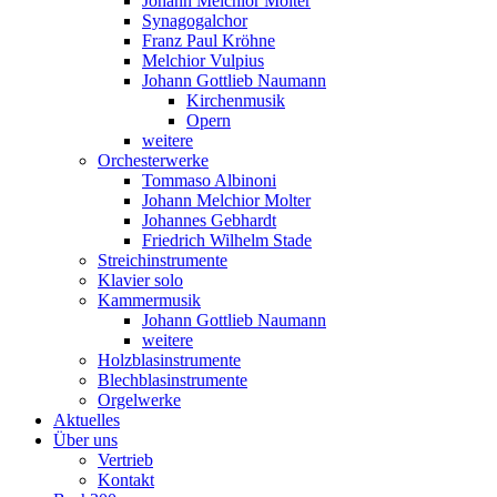
Johann Melchior Molter
Synagogalchor
Franz Paul Kröhne
Melchior Vulpius
Johann Gottlieb Naumann
Kirchenmusik
Opern
weitere
Orchesterwerke
Tommaso Albinoni
Johann Melchior Molter
Johannes Gebhardt
Friedrich Wilhelm Stade
Streichinstrumente
Klavier solo
Kammermusik
Johann Gottlieb Naumann
weitere
Holzblasinstrumente
Blechblasinstrumente
Orgelwerke
Aktuelles
Über uns
Vertrieb
Kontakt