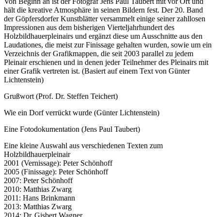
Von Beginn an ist der Fotograf Jens Paul Taubert mit vor Ort und
hält die kreative Atmosphäre in seinen Bildern fest. Der 20. Band
der Göpfersdorfer Kunstblätter versammelt einige seiner zahllosen
Impressionen aus dem bisherigen Vierteljahrhundert des
Holzbildhauerpleinairs und ergänzt diese um Ausschnitte aus den
Laudationes, die meist zur Finissage gehalten wurden, sowie um ein
Verzeichnis der Grafikmappen, die seit 2003 parallel zu jedem
Pleinair erschienen und in denen jeder Teilnehmer des Pleinairs mit
einer Grafik vertreten ist. (Basiert auf einem Text von Günter
Lichtenstein)
Grußwort (Prof. Dr. Steffen Teichert)
Wie ein Dorf verrückt wurde (Günter Lichtenstein)
Eine Fotodokumentation (Jens Paul Taubert)
Eine kleine Auswahl aus verschiedenen Texten zum
Holzbildhauerpleinair
2001 (Vernissage): Peter Schönhoff
2005 (Finissage): Peter Schönhoff
2007: Peter Schönhoff
2010: Matthias Zwarg
2011: Hans Brinkmann
2013: Matthias Zwarg
2014: Dr. Gisbert Wagner