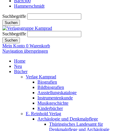
Bach300
Hammerschmidt
Suchbegriffe
Suchen
Suchbegriffe
Suchen
Mein Konto
0
Warenkorb
Navigation überspringen
Home
Neu
Bücher
Verlag Kamprad
Biografien
Bildbiografien
Ausstellungskataloge
Instrumentenkunde
Musikgeschichte
Kinderbücher
E. Reinhold Verlag
Archäologie und Denkmalpflege
Thüringisches Landesamt für
Denkmalpflege und Archäologie